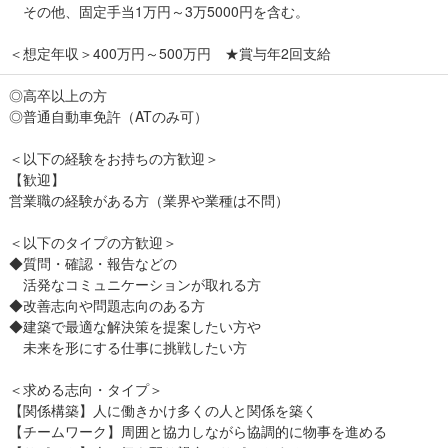
その他、固定手当1万円～3万5000円を含む。
＜想定年収＞400万円～500万円 ★賞与年2回支給
◎高卒以上の方
◎普通自動車免許（ATのみ可）
＜以下の経験をお持ちの方歓迎＞
【歓迎】
営業職の経験がある方（業界や業種は不問）
＜以下のタイプの方歓迎＞
◆質問・確認・報告などの
活発なコミュニケーションが取れる方
◆改善志向や問題志向のある方
◆建築で最適な解決策を提案したい方や
未来を形にする仕事に挑戦したい方
＜求める志向・タイプ＞
【関係構築】人に働きかけ多くの人と関係を築く
【チームワーク】周囲と協力しながら協調的に物事を進める