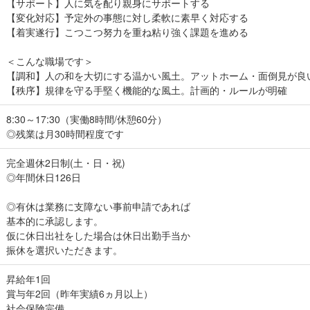
【サポート】人に気を配り親身にサポートする
【変化対応】予定外の事態に対し柔軟に素早く対応する
【着実遂行】こつこつ努力を重ね粘り強く課題を進める
＜こんな職場です＞
【調和】人の和を大切にする温かい風土。アットホーム・面倒見が良
【秩序】規律を守る手堅く機能的な風土。計画的・ルールが明確
8:30～17:30（実働8時間/休憩60分）
◎残業は月30時間程度です
完全週休2日制(土・日・祝)
◎年間休日126日
◎有休は業務に支障ない事前申請であれば
基本的に承認します。
仮に休日出社をした場合は休日出勤手当か
振休を選択いただきます。
昇給年1回
賞与年2回（昨年実績6ヵ月以上）
社会保険完備