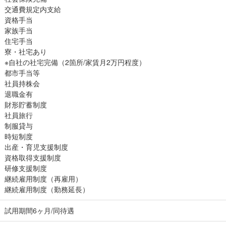
交通費規定内支給
資格手当
家族手当
住宅手当
寮・社宅あり
※自社の社宅完備（2箇所/家賃月2万円程度）
都市手当等
社員持株会
退職金有
財形貯蓄制度
社員旅行
制服貸与
時短制度
出産・育児支援制度
資格取得支援制度
研修支援制度
継続雇用制度（再雇用）
継続雇用制度（勤務延長）
試用期間6ヶ月/同待遇