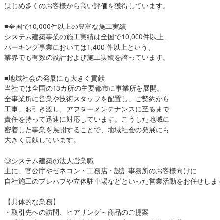
はじめ多くのお客様から高い評価を獲得しています。
■全国で10,000件以上の豊富な施工実績
システム建築事業の施工実績は全国で10,000件以上、
パーキング事業においては1,400 件以上という、
業界でも有数の設計および施工実績を誇っています。
■地域社会の発展にも大きく貢献
当社では全国の13カ所の主要都市に事業所を展開。
全事業所に営業や技術スタッフを配置し、ご契約から
工事、お引き渡し、アフターメンテナンスに至るまで
責任を持って迅速に対応しています。こうした地域に
密着した事業を展開することで、地域社会の発展にも
大きく貢献しています。
◎システム建築の法人営業職
主に、官公庁やゼネコン・工務店・設計事務所のお客様向けに
自社施工のプレハブや立体駐車場などといった営業活動をお任せしま
【具体的な業務】
・取引先への訪問、ヒアリング～商品のご提案