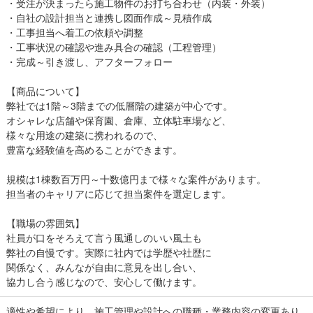
・受注が決まったら施工物件のお打ち合わせ（内装・外装）
・自社の設計担当と連携し図面作成～見積作成
・工事担当へ着工の依頼や調整
・工事状況の確認や進み具合の確認（工程管理）
・完成～引き渡し、アフターフォロー
【商品について】
弊社では1階～3階までの低層階の建築が中心です。
オシャレな店舗や保育園、倉庫、立体駐車場など、
様々な用途の建築に携われるので、
豊富な経験値を高めることができます。
規模は1棟数百万円～十数億円まで様々な案件があります。
担当者のキャリアに応じて担当案件を選定します。
【職場の雰囲気】
社員が口をそろえて言う風通しのいい風土も
弊社の自慢です。実際に社内では学歴や社歴に
関係なく、みんなが自由に意見を出し合い、
協力し合う感じなので、安心して働けます。
適性や希望により、施工管理や設計への職種・業務内容の変更あり