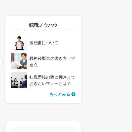
転職ノウハウ
履歴書について
アパート建築のルート開
東京ラスクを支える銘店
拓営業 資産継承提案・
へのルート営業／直行直
関係構築営業
職務経歴書の書き方・注
帰が基本
勤務地
勤務地
意点
■京葉支店
＜担当エリア＞
千葉県船橋市印内町686-1
千葉県 または 東京都・神奈川
転職面接の際に押さえて
＜アクセス＞
県・埼玉県の
給与
給与
おきたいマナーとは？
各線「西船橋駅」より徒歩7分
イオン・イトーヨーカドー・
年俸：516万6000円～800万
月給240,000円以上（想定年
転勤は当面ありません。
百貨店など
もっとみる
円 ※役職手当含む
収 3,360,000円～）
※将来的にキャリアアップに伴
※月額：43万500円～66万
※経験・能力を考慮して決定し
う転勤の可能性あり
本社：千葉県松戸市下矢切
土日休み
未経験歓迎
7000円（12分割）
ます
141-1（矢切駅 徒歩1分）
※上記金額は基準です。前職給
※短時間正社員はみなし残業は
資格支援制度あり
千葉県が本社
転勤なし
※直行直帰が基本
与・希望金額を考慮の上決定
ありません
※本社出勤は週1〜2日程度
します。
駅徒歩10分以内
※短時間正社員からエリア限定
土日休み