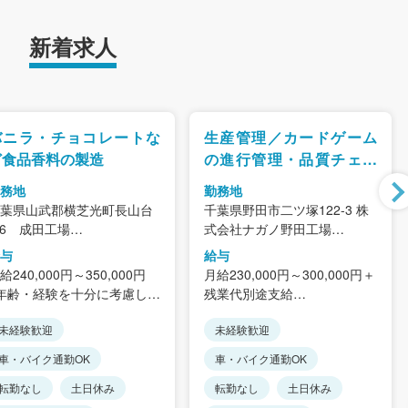
新着求人
バニラ・チョコレートな
生産管理／カードゲーム
ど食品香料の製造
の進行管理・品質チェッ
ク 冷暖房完備の工場
務地
勤務地
葉県山武郡横芝光町長山台
千葉県野田市二ツ塚122-3 株
-6 成田工場
式会社ナガノ野田工場
アクセス＞総武本線「松尾
＜アクセス＞東武アーバンパ
与
給与
」車10分、「松尾横芝IC」
ークライン「梅郷駅」徒歩18
給240,000円～350,000円
月給230,000円～300,000円＋
ら車5分
分／車で3分
年齢・経験を十分に考慮しま
残業代別途支給
車通勤OK
(梅郷駅は柏駅から電車で17
。
※繁忙期により異なりますが残
転勤は当面ありませんので安
分)
未経験歓迎
未経験歓迎
業は月平均20時間
してください。
※車通勤OK（駐車場完備・交
別途支給
※年齢・経験を十分に考慮して
車・バイク通勤OK
車・バイク通勤OK
通費はガソリン代として支
勤手当／月：5,000円
決定します。
給）
族手当（1人あたり：月：
転勤なし
土日休み
＜年収例＞330～450万円
転勤なし
土日休み
※転勤は一切ありません