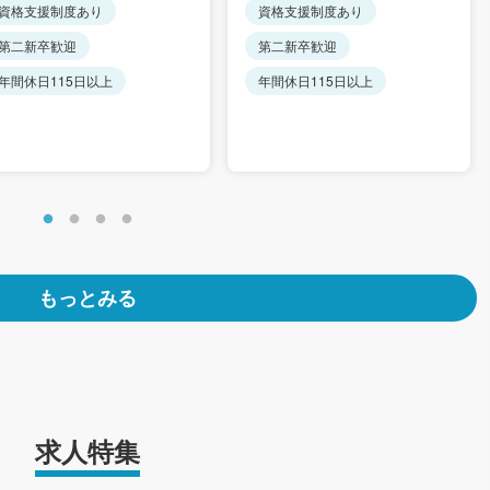
,000円）
資格支援制度あり
資格支援制度あり
勤手当／非課税限度内で全
支給（ガソリン代）
第二新卒歓迎
第二新卒歓迎
年間休日115日以上
年間休日115日以上
もっとみる
求人特集