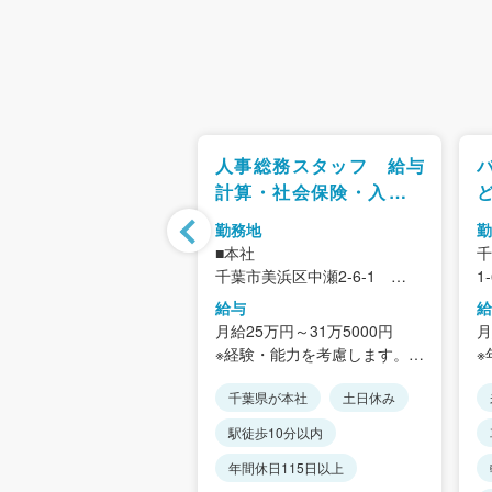
活用コンサルティン
人事総務スタッフ 給与
業 アパート建築・
計算・社会保険・入退社
ト開拓営業 経験が
手続き
勤務地
勤
せる
支店
■本社
千
船橋市印内町686-1
千葉市美浜区中瀬2-6-1
1
セス＞
WBGマリブウエスト19F
＜
給与
給
西船橋駅」より徒歩7分
＜アクセス＞
駅
00万円～1,200万円
月給25万円～31万5000円
月
当面ありません。
JR京葉線「海浜幕張」駅南口
か
÷12ヶ月＝月給
※経験・能力を考慮します。
※
的にキャリアアップに伴
より徒歩2分
※
金額は基準です。前職給
す
の可能性あり
※
休み
千葉県が本社
土日休み
望金額を考慮の上決定
＜想定年収＞
心
。
480万円～600万円
支援制度あり
駅徒歩10分以内
センティブは原則付きま
※月額＋賞与＋時間外15時間
精
歩10分以内
分の金額です。
年間休日115日以上
家