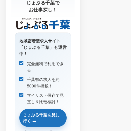
総合職や総合職への転換も可
じょぶる千葉で
年間休日115日以上
住宅手当・社宅・寮あり
能です。
お仕事探し！
資格支援制度あり
第二新卒歓迎
駅徒歩10分以内
地域密着型求人サイト
「じょぶる千葉」も運営
中！
完全無料で利用でき
る！
千葉県の求人を約
5000件掲載！
マイリスト保存で見
直し＆比較検討！
じょぶる千葉を見に
行く →