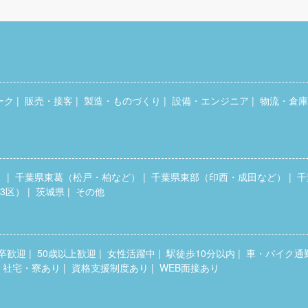
ーク
販売・接客
製造・ものづくり
設備・エンジニア
物流・倉庫
）
千葉県東葛（松戸・柏など）
千葉県東部（印西・成田など）
千
3区）
茨城県
その他
卒歓迎
50歳以上歓迎
女性活躍中
駅徒歩10分以内
車・バイク通
・社宅・寮あり
資格支援制度あり
WEB面接あり