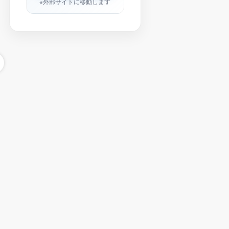
※外部サイトに移動します
千葉県の湾岸・ベイエリアで働く！市川・船
新たなキャ
橋近郊のお仕事
できるお仕