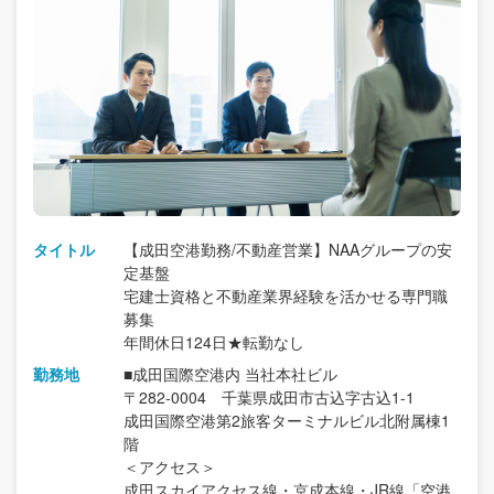
タイトル
【成田空港勤務/不動産営業】NAAグループの安
定基盤
宅建士資格と不動産業界経験を活かせる専門職
募集
年間休日124日★転勤なし
勤務地
■成田国際空港内 当社本社ビル
〒282-0004 千葉県成田市古込字古込1-1
成田国際空港第2旅客ターミナルビル北附属棟1
階
＜アクセス＞
成田スカイアクセス線・京成本線・JR線「空港