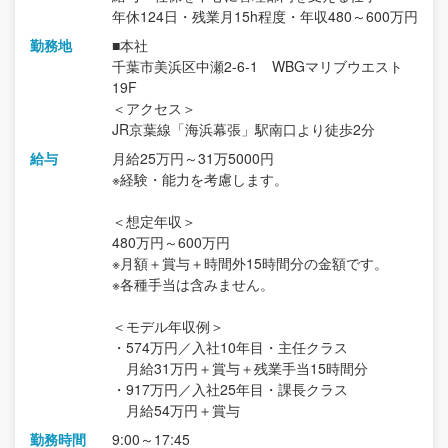
年休124日・残業月15h程度・年収480～600万円
勤務地
■本社
千葉市美浜区中瀬2-6-1 WBGマリブウエスト
19F
＜アクセス＞
JR京葉線「海浜幕張」駅南口より徒歩2分
給与
月給25万円～31万5000円
※経験・能力を考慮します。
＜想定年収＞
480万円～600万円
※月額＋賞与＋時間外15時間分の金額です。
※各種手当は含みません。
＜モデル年収例＞
・574万円／入社10年目・主任クラス
月給31万円＋賞与＋残業手当15時間分
・917万円／入社25年目・課長クラス
月給54万円＋賞与
勤務時間
9:00～17:45