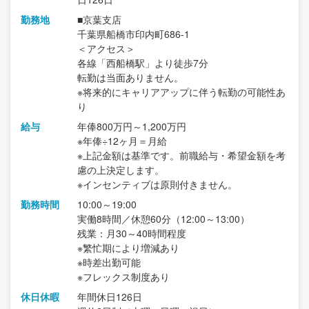
勤務地
■京葉支店
千葉県船橋市印内町686-1
＜アクセス＞
各線「西船橋駅」より徒歩7分
転勤は当面ありません。
※将来的にキャリアアップに伴う転勤の可能性あ
り
給与
年俸800万円～1,200万円
※年俸÷12ヶ月＝月給
※上記金額は基準です。前職給与・希望金額を考
慮の上決定します。
※インセンティブは原則付きません。
勤務時間
10:00～19:00
実働8時間／休憩60分（12:00～13:00）
残業：月30～40時間程度
※繁忙期により増減あり
※時差出勤可能
※フレックス制度あり
休日休暇
年間休日126日