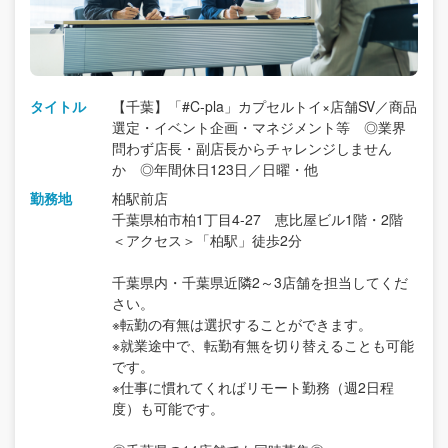
タイトル
【千葉】「#C-pla」カプセルトイ×店舗SV／商品
選定・イベント企画・マネジメント等 ◎業界
問わず店長・副店長からチャレンジしません
か ◎年間休日123日／日曜・他
勤務地
柏駅前店
千葉県柏市柏1丁目4-27 恵比屋ビル1階・2階
＜アクセス＞「柏駅」徒歩2分
千葉県内・千葉県近隣2～3店舗を担当してくだ
さい。
※転勤の有無は選択することができます。
※就業途中で、転勤有無を切り替えることも可能
です。
※仕事に慣れてくればリモート勤務（週2日程
度）も可能です。