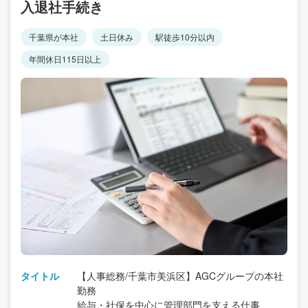
入退社手続き
千葉県が本社
土日休み
駅徒歩10分以内
年間休日115日以上
タイトル
【人事総務/千葉市美浜区】AGCグループの本社
勤務
給与・社保を中心に管理部門を支える仕事