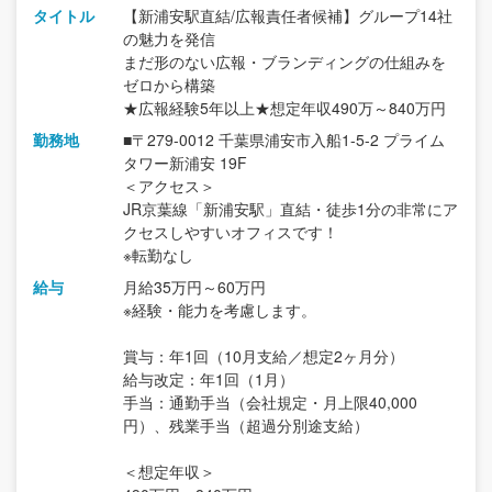
タイトル
【新浦安駅直結/広報責任者候補】グループ14社
の魅力を発信
まだ形のない広報・ブランディングの仕組みを
ゼロから構築
★広報経験5年以上★想定年収490万～840万円
勤務地
■〒279-0012 千葉県浦安市入船1-5-2 プライム
タワー新浦安 19F
＜アクセス＞
JR京葉線「新浦安駅」直結・徒歩1分の非常にア
クセスしやすいオフィスです！
※転勤なし
給与
月給35万円～60万円
※経験・能力を考慮します。
賞与：年1回（10月支給／想定2ヶ月分）
給与改定：年1回（1月）
手当：通勤手当（会社規定・月上限40,000
円）、残業手当（超過分別途支給）
＜想定年収＞