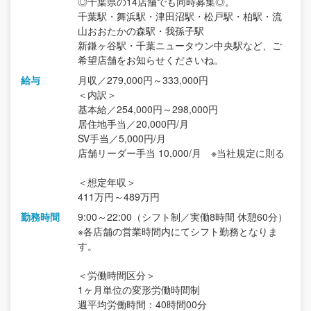
◎千葉県の14店舗でも同時募集◎。
千葉駅・舞浜駅・津田沼駅・松戸駅・柏駅・流
山おおたかの森駅・我孫子駅
新鎌ヶ谷駅・千葉ニュータウン中央駅など、ご
希望店舗をお知らせくださいね。
給与
月収／279,000円～333,000円
＜内訳＞
基本給／254,000円～298,000円
居住地手当／20,000円/月
SV手当／5,000円/月
店舗リーダー手当 10,000/月 ※当社規定に則る
＜想定年収＞
411万円～489万円
勤務時間
9:00～22:00（シフト制／実働8時間 休憩60分）
※各店舗の営業時間内にてシフト勤務となりま
す。
＜労働時間区分＞
1ヶ月単位の変形労働時間制
週平均労働時間：40時間00分