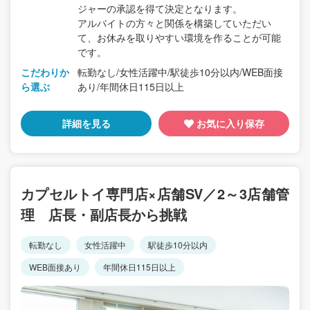
ジャーの承認を得て決定となります。
アルバイトの方々と関係を構築していただい
て、お休みを取りやすい環境を作ることが可能
です。
こだわりか
転勤なし/女性活躍中/駅徒歩10分以内/WEB面接
ら選ぶ
あり/年間休日115日以上
詳細を見る
お気に入り保存
カプセルトイ専門店×店舗SV／2～3店舗管
理 店長・副店長から挑戦
転勤なし
女性活躍中
駅徒歩10分以内
WEB面接あり
年間休日115日以上