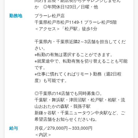
問わず店長・副店長からチャレンジしません
か ◎年間休日123日／日曜・他
勤務地
プラーレ松戸店
千葉県松戸市松戸1149-1 プラーレ松戸5階
＜アクセス＞「松戸駅」徒歩1分
千葉県内・千葉県近隣2～3店舗を担当してくだ
さい。
※転勤の有無は選択することができます。
※就業途中で、転勤有無を切り替えることも可能
です。
※仕事に慣れてくればリモート勤務（週2日程
度）も可能です。
◎千葉県の14店舗でも同時募集◎。
千葉駅・舞浜駅・津田沼駅・松戸駅・柏駅・流
山おおたかの森駅・我孫子駅
新鎌ヶ谷駅・千葉ニュータウン中央駅など、ご
希望店舗をお知らせくださいね。
給与
月収／279,000円～333,000円
＜内訳＞