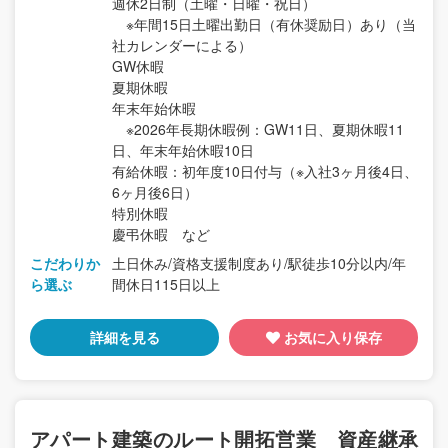
週休2日制（土曜・日曜・祝日）
※年間15日土曜出勤日（有休奨励日）あり（当
社カレンダーによる）
GW休暇
夏期休暇
年末年始休暇
※2026年長期休暇例：GW11日、夏期休暇11
日、年末年始休暇10日
有給休暇：初年度10日付与（※入社3ヶ月後4日、
6ヶ月後6日）
特別休暇
慶弔休暇 など
こだわりか
土日休み/資格支援制度あり/駅徒歩10分以内/年
ら選ぶ
間休日115日以上
詳細を見る
お気に入り保存
アパート建築のルート開拓営業 資産継承