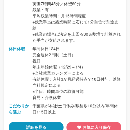
実働7時間45分／休憩60分
残業：有
平均残業時間：月15時間程度
※残業手当は残業時間に応じて1分単位で別途支
給
※残業の場合は法定を上回る30％割増で計算され
た手当が支給されます。
休日休暇
年間休日124日
完全週休2日制（土日）
祝日
年末年始休暇（12/29～1/4）
※当社就業カレンダーによる
有給休暇：入社3か月経過時点で10日付与、以降
当社規定による
※半日、時間単位の取得可能
育児・介護休業
こだわりか
千葉県が本社/土日休み/駅徒歩10分以内/年間休
ら選ぶ
日115日以上
詳細を見る
お気に入り保存