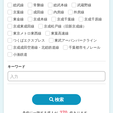
総武線
常磐線
総武本線
武蔵野線
京葉線
成田線
内房線
外房線
東金線
京成本線
京成千葉線
京成千原線
京成東成田線
京成松戸線（旧新京成線）
東京メトロ東西線
東葉高速線
つくばエクスプレス
東武アーバンパークライン
京成成田空港線・北総鉄道線
千葉都市モノレール
小湊鉄道
キーワード
検索
270
条件に一致する求人が
件あります。