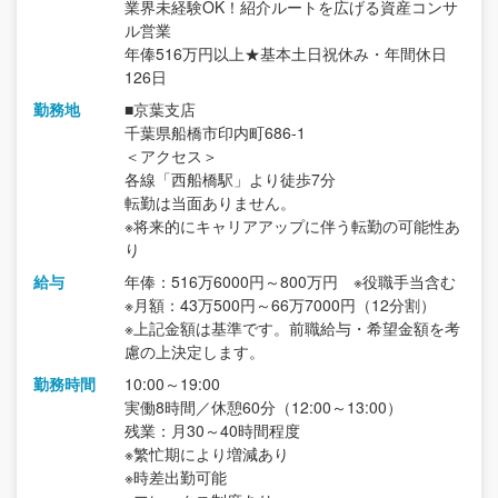
業界未経験OK！紹介ルートを広げる資産コンサ
ル営業
年俸516万円以上★基本土日祝休み・年間休日
126日
勤務地
■京葉支店
千葉県船橋市印内町686-1
＜アクセス＞
各線「西船橋駅」より徒歩7分
転勤は当面ありません。
※将来的にキャリアアップに伴う転勤の可能性あ
り
給与
年俸：516万6000円～800万円 ※役職手当含む
※月額：43万500円～66万7000円（12分割）
※上記金額は基準です。前職給与・希望金額を考
慮の上決定します。
勤務時間
10:00～19:00
実働8時間／休憩60分（12:00～13:00）
残業：月30～40時間程度
※繁忙期により増減あり
※時差出勤可能