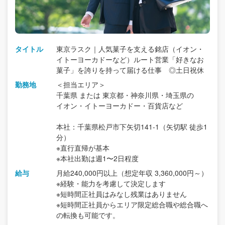
タイトル
東京ラスク｜人気菓子を支える銘店（イオン・
イトーヨーカドーなど）ルート営業「好きなお
菓子」を誇りを持って届ける仕事 ◎土日祝休
勤務地
＜担当エリア＞
千葉県 または 東京都・神奈川県・埼玉県の
イオン・イトーヨーカドー・百貨店など
本社：千葉県松戸市下矢切141-1（矢切駅 徒歩1
分）
※直行直帰が基本
※本社出勤は週1〜2日程度
給与
月給240,000円以上（想定年収 3,360,000円～）
※経験・能力を考慮して決定します
※短時間正社員はみなし残業はありません
※短時間正社員からエリア限定総合職や総合職へ
の転換も可能です。