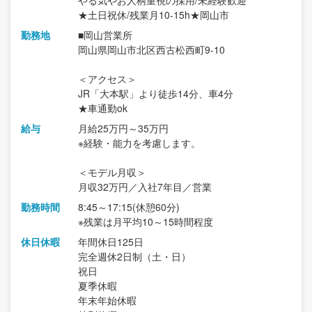
やる気やお人柄重視の採用/未経験歓迎
★土日祝休/残業月10-15h★岡山市
勤務地
■岡山営業所
岡山県岡山市北区西古松西町9-10
＜アクセス＞
JR「大本駅」より徒歩14分、車4分
★車通勤ok
給与
月給25万円～35万円
※経験・能力を考慮します。
＜モデル月収＞
月収32万円／入社7年目／営業
勤務時間
8:45～17:15(休憩60分)
※残業は月平均10～15時間程度
休日休暇
年間休日125日
完全週休2日制（土・日）
祝日
夏季休暇
年末年始休暇