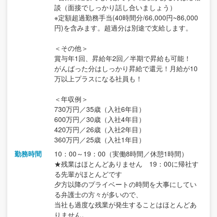
談（面接でしっかり話し合いましょう）
※定額超過勤務手当(40時間分/66,000円~86,000
円)を含みます。超過分は別途で支給します。
＜その他＞
賞与年1回、昇給年2回／半期で昇給も可能！
がんばった分はしっかり昇給で還元！月給が10
万以上プラスになる社員も！
＜年収例＞
730万円／35歳（入社6年目）
600万円／30歳（入社4年目）
420万円／26歳（入社2年目）
360万円／25歳（入社1年目）
勤務時間
10：00～19：00（実働8時間／休憩1時間）
★残業はほとんどありません 19：00に帰社す
る先輩がほとんどです
夕方以降のプライベートの時間を大事にしてい
る弁護士の方々が多いので、
当社も過度な残業が発生することはほとんどあ
りません。