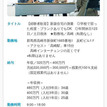
タイトル
【経験者歓迎】新築住宅の測量 ◎学校で習っ
た程度・ブランクありでもOK ◎年間休日123
日／土日祝休 ★勤務地／高崎（転勤なし）
勤務地
群馬県高崎市新保町1665番地1 反町ビル1Ｆ
＜アクセス＞「高崎駅」車15分
高崎インターチェンジの近くです
※転勤はありません
給与
年収／320万円～400万円
月給220,000円～300,000円＋残業代100％支給
（固定残業代はありません）
＜年収例＞
480万円（入社5年目）34歳
400万円（入社3年目）30歳
350万円（入社1年目）25歳
勤務時間
9:00～18:00