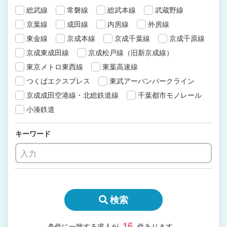
総武線
常磐線
総武本線
武蔵野線
京葉線
成田線
内房線
外房線
東金線
京成本線
京成千葉線
京成千原線
京成東成田線
京成松戸線（旧新京成線）
東京メトロ東西線
東葉高速線
つくばエクスプレス
東武アーバンパークライン
京成成田空港線・北総鉄道線
千葉都市モノレール
小湊鉄道
キーワード
検索
16
条件に一致する求人が
件あります。