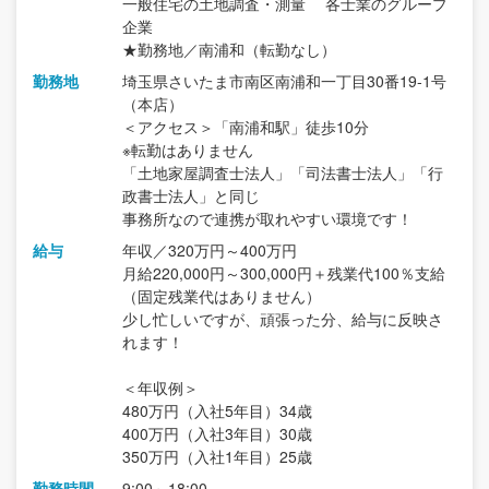
一般住宅の土地調査・測量 各士業のグループ
企業
★勤務地／南浦和（転勤なし）
勤務地
埼玉県さいたま市南区南浦和一丁目30番19-1号
（本店）
＜アクセス＞「南浦和駅」徒歩10分
※転勤はありません
「土地家屋調査士法人」「司法書士法人」「行
政書士法人」と同じ
事務所なので連携が取れやすい環境です！
給与
年収／320万円～400万円
月給220,000円～300,000円＋残業代100％支給
（固定残業代はありません）
少し忙しいですが、頑張った分、給与に反映さ
れます！
＜年収例＞
480万円（入社5年目）34歳
400万円（入社3年目）30歳
350万円（入社1年目）25歳
勤務時間
9:00～18:00