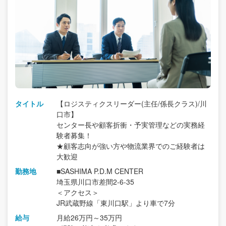
タイトル
【ロジスティクスリーダー(主任/係長クラス)/川
口市】
センター長や顧客折衝・予実管理などの実務経
験者募集！
★顧客志向が強い方や物流業界でのご経験者は
大歓迎
勤務地
■SASHIMA P.D.M CENTER
埼玉県川口市差間2-6-35
＜アクセス＞
JR武蔵野線「東川口駅」より車で7分
給与
月給26万円～35万円