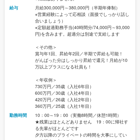
給与
月給300,000円～380,000円（半期年俸制）
※営業経験によって応相談（面接でしっかり話し
合いましょう）
※定額超過勤務手当(40時間分/74,000円～93,000
円)を含みます。超過分は別途で支給します
＜その他＞
賞与年1回、昇給年2回／半期で昇給も可能！
がんばった分はしっかり昇給で還元！月給が10
万以上プラスになる社員も！
＜年収例＞
730万円／35歳（入社6年目）
600万円／30歳（入社4年目）
420万円／26歳（入社2年目）
360万円／25歳（入社1年目）
勤務時間
10：00～19：00（実働8時間／休憩1時間）
★残業はほとんどありません 19：00に帰社す
る先輩がほとんどです
夕方以降のプライベートの時間を大事にしてい