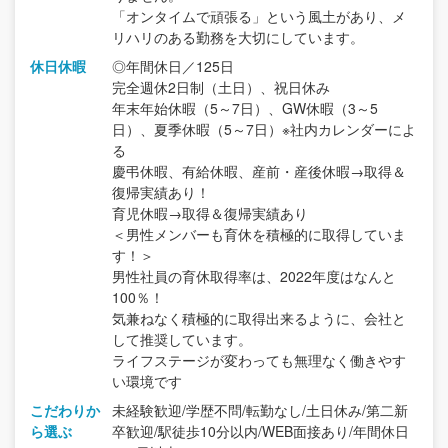
「オンタイムで頑張る」という風土があり、メ
リハリのある勤務を大切にしています。
休日休暇
◎年間休日／125日
完全週休2日制（土日）、祝日休み
年末年始休暇（5～7日）、GW休暇（3～5
日）、夏季休暇（5～7日）※社内カレンダーによ
る
慶弔休暇、有給休暇、産前・産後休暇→取得＆
復帰実績あり！
育児休暇→取得＆復帰実績あり
＜男性メンバーも育休を積極的に取得していま
す！＞
男性社員の育休取得率は、2022年度はなんと
100％！
気兼ねなく積極的に取得出来るように、会社と
して推奨しています。
ライフステージが変わっても無理なく働きやす
い環境です
こだわりか
未経験歓迎/学歴不問/転勤なし/土日休み/第二新
ら選ぶ
卒歓迎/駅徒歩10分以内/WEB面接あり/年間休日