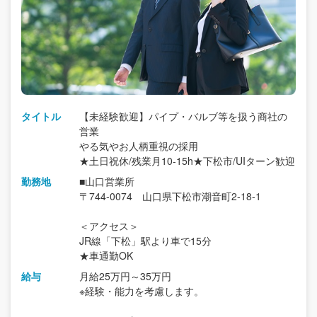
タイトル
【未経験歓迎】パイプ・バルブ等を扱う商社の
営業
やる気やお人柄重視の採用
★土日祝休/残業月10-15h★下松市/UIターン歓迎
勤務地
■山口営業所
〒744-0074 山口県下松市潮音町2-18-1
＜アクセス＞
JR線「下松」駅より車で15分
★車通勤OK
給与
月給25万円～35万円
※経験・能力を考慮します。