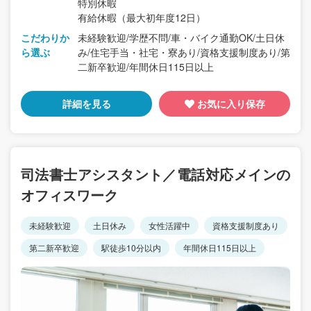
特別休暇
有給休暇（最大初年度12日）
こだわりか
未経験歓迎/学歴不問/車・バイク通勤OK/土日休
ら選ぶ
み/住宅手当・社宅・寮あり/資格支援制度あり/第
二新卒歓迎/年間休日115日以上
詳細を見る
お気に入り保存
司法書士アシスタント／電話対応メインの
オフィスワーク
未経験歓迎
土日休み
女性活躍中
資格支援制度あり
第二新卒歓迎
駅徒歩10分以内
年間休日115日以上