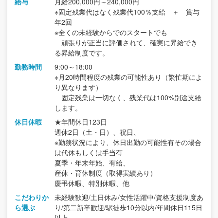
給与
月給200,000円～240,000円
※固定残業代はなく残業代100％支給 ＋ 賞与
年2回
※全くの未経験からでのスタートでも
頑張りが正当に評価されて、確実に昇給でき
る昇給制度です。
勤務時間
9:00～18:00
※月20時間程度の残業の可能性あり（繁忙期によ
り異なります）
固定残業は一切なく、残業代は100%別途支給
します。
休日休暇
★年間休日123日
週休2日（土・日）、祝日、
※勤務状況により、休日出勤の可能性有その場合
は代休もしくは手当有
夏季・年末年始、有給、
産休・育休制度（取得実績あり）
慶弔休暇、特別休暇、他
こだわりか
未経験歓迎/土日休み/女性活躍中/資格支援制度あ
ら選ぶ
り/第二新卒歓迎/駅徒歩10分以内/年間休日115日
以上