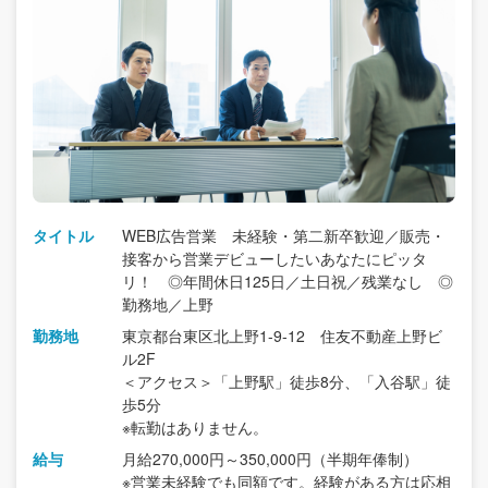
タイトル
WEB広告営業 未経験・第二新卒歓迎／販売・
接客から営業デビューしたいあなたにピッタ
リ！ ◎年間休日125日／土日祝／残業なし ◎
勤務地／上野
勤務地
東京都台東区北上野1-9-12 住友不動産上野ビ
ル2F
＜アクセス＞「上野駅」徒歩8分、「入谷駅」徒
歩5分
※転勤はありません。
給与
月給270,000円～350,000円（半期年俸制）
※営業未経験でも同額です。経験がある方は応相