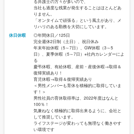
る弁護士の方々が多いので、
当社も過度な残業が発生することはほとんどあ
りません。
「オンタイムで頑張る」という風土があり、メ
リハリのある勤務を大切にしています。
休日休暇
◎年間休日／125日
完全週休2日制（土日）、祝日休み
年末年始休暇（5～7日）、GW休暇（3～5
日）、夏季休暇（5～7日）※社内カレンダーによ
る
慶弔休暇、有給休暇、産前・産後休暇→取得＆
復帰実績あり！
育児休暇→取得＆復帰実績あり
＜男性メンバーも育休を積極的に取得していま
す！＞
男性社員の育休取得率は、2022年度はなんと
100％！
気兼ねなく積極的に取得出来るように、会社と
して推奨しています。
ライフステージが変わっても無理なく働きやす
い環境です