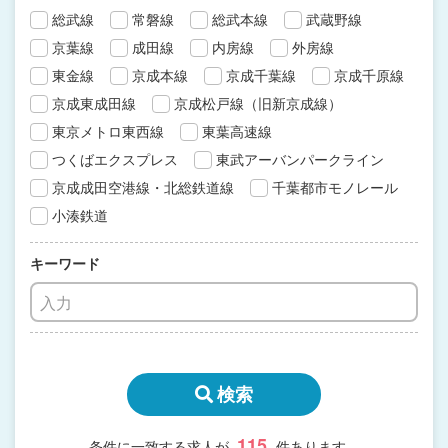
総武線
常磐線
総武本線
武蔵野線
京葉線
成田線
内房線
外房線
東金線
京成本線
京成千葉線
京成千原線
京成東成田線
京成松戸線（旧新京成線）
東京メトロ東西線
東葉高速線
つくばエクスプレス
東武アーバンパークライン
京成成田空港線・北総鉄道線
千葉都市モノレール
小湊鉄道
キーワード
検索
115
条件に一致する求人が
件あります。