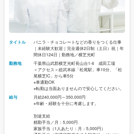
タイトル
バニラ・チョコレートなどの香りをつくる仕事
｜未経験大歓迎｜完全週休2日制（土日）祝｜年
間休日124日｜勤務地／横芝光町
勤務地
千葉県山武郡横芝光町長山台1-6 成田工場
＜アクセス＞総武本線「松尾駅」車10分、「松
尾横芝IC」から車5分
※車通勤OK
※転勤は当面ありませんので安心してください。
給与
月給240,000円～350,000円
※年齢・経験を十分に考慮します。
別途支給
精勤手当／月：5,000円
家族手当（1人あたり：月：5,000円）