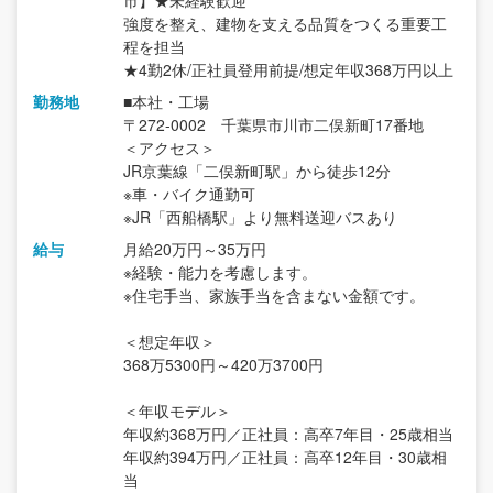
市】★未経験歓迎
強度を整え、建物を支える品質をつくる重要工
程を担当
★4勤2休/正社員登用前提/想定年収368万円以上
勤務地
■本社・工場
〒272-0002 千葉県市川市二俣新町17番地
＜アクセス＞
JR京葉線「二俣新町駅」から徒歩12分
※車・バイク通勤可
※JR「西船橋駅」より無料送迎バスあり
給与
月給20万円～35万円
※経験・能力を考慮します。
※住宅手当、家族手当を含まない金額です。
＜想定年収＞
368万5300円～420万3700円
＜年収モデル＞
年収約368万円／正社員：高卒7年目・25歳相当
年収約394万円／正社員：高卒12年目・30歳相
当