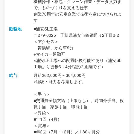
機械操作・梱包・クレーン作業・データ入力ま
で、ものづくりを支える仕事
創業70周年の安定企業で技術を身につけられま
す
勤務地
■浦安SL工場
〒279-0025 千葉県浦安市鉄鋼通り2丁目2-2
＜アクセス＞
「舞浜駅」から車9分
※マイカー通勤可
※浦安LP工場への配置転換可能性あり（浦安SL
工場より徒歩3～4分程度の距離です）
給与
月給262,000円～304,000円
※経験・能力を考慮します。
＜手当＞
■交通費全額支給（上限なし）、時間外手当、役
職手当、家族手当、職能手当
＜昇給＞
■年1回（4月）
＜賞与＞
■年2回（7月・12月）／1.86ヶ月分