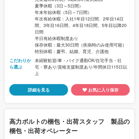
夏季休暇（3日～5日間）
年末年始休暇（5日～7日間）
年次有給休暇：入社1年目12日間、2年目14日
間、3年目16日間、4年目18日間、5年目以降20
日間
半日有給休暇制度あり
保存休暇：最大30日間（疾病時のみ使用可能）
特別休暇：慶弔、結婚、育児、介護他
こだわりか
未経験歓迎/車・バイク通勤OK/住宅手当・社
ら選ぶ
宅・寮あり/資格支援制度あり/年間休日115日以
上
詳細を見る
お気に入り保存
高力ボルトの梱包・出荷スタッフ 製品の
梱包・出荷オペレーター