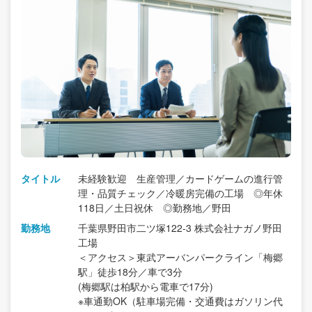
タイトル
未経験歓迎 生産管理／カードゲームの進行管
理・品質チェック／冷暖房完備の工場 ◎年休
118日／土日祝休 ◎勤務地／野田
勤務地
千葉県野田市二ツ塚122-3 株式会社ナガノ野田
工場
＜アクセス＞東武アーバンパークライン「梅郷
駅」徒歩18分／車で3分
(梅郷駅は柏駅から電車で17分)
※車通勤OK（駐車場完備・交通費はガソリン代