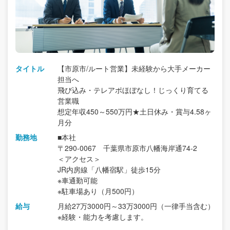
タイトル
【市原市/ルート営業】未経験から大手メーカー
担当へ
飛び込み・テレアポほぼなし！じっくり育てる
営業職
想定年収450～550万円★土日休み・賞与4.58ヶ
月分
勤務地
■本社
〒290-0067 千葉県市原市八幡海岸通74-2
＜アクセス＞
JR内房線「八幡宿駅」徒歩15分
※車通勤可能
※駐車場あり（月500円）
給与
月給27万3000円～33万3000円（一律手当含む）
※経験・能力を考慮します。