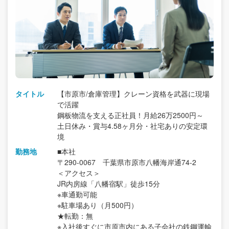
タイトル
【市原市/倉庫管理】クレーン資格を武器に現場
で活躍
鋼板物流を支える正社員！月給26万2500円～
土日休み・賞与4.58ヶ月分・社宅ありの安定環
境
勤務地
■本社
〒290-0067 千葉県市原市八幡海岸通74-2
＜アクセス＞
JR内房線「八幡宿駅」徒歩15分
※車通勤可能
※駐車場あり（月500円）
★転勤：無
※入社後すぐに市原市内にある子会社の鉄鋼運輸