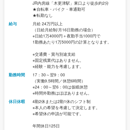
JR内房線「木更津駅」東口より徒歩約2分
★自転車・バイク・車通勤可
★転勤なし
給与
月給 24万円以上
（日給月給制/月16日勤務の場合）
※日給1万4000円＋夜勤手当1000円で
1勤務あたり1万5000円の計算となります。
※交通費・賞与別途支給
※固定残業代はありません。
※経験・能力を考慮します。
勤務時間
17：30～翌9：00
（実働9.5時間／休憩6時間）
※24：00～翌6：00は仮眠休憩
※時間外勤務はほぼありません。
休日休暇
4勤2休または2勤1休のシフト制
※本人の希望を考慮して決定します。
※希望休の申請が可能です。
年間休日125日