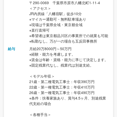
〒290-0069 千葉県市原市八幡北町1-11-4
＜アクセス＞
JR内房線「八幡宿駅」徒歩10分
※マイカー通勤可・無料駐車場あり
※現場は千葉県全域・東京都全域
※直行直帰可
※希望者は東京都品川区の事業所での就業も可能
※転勤なし。万が一の場合も五反田事務所
給与
月給20万8000円～50万円
※経験・能力を考慮します。
※賃金は年齢・資格・能力に準じて決定します。
※固定残業代なし。残業代は別途支給。
＜モデル年収＞
21歳・第二種電気工事士：年収390万円
22歳・第一種電気工事士：年収410万円
26歳・第一種電気工事士：年収490万円
※条件：扶養家族あり、賞与4.5ヶ月、別途残業
代支給の場合
＜各種手当＞