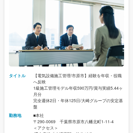
タイトル
【電気設備施工管理/市原市】経験を年収・役職
へ反映
1級施工管理モデル年収590万円/賞与実績5.44ヶ
月分
完全週休2日・年休125日/大崎グループの安定基
盤
勤務地
■本社
〒290-0069 千葉県市原市八幡北町1-11-4
＜アクセス＞