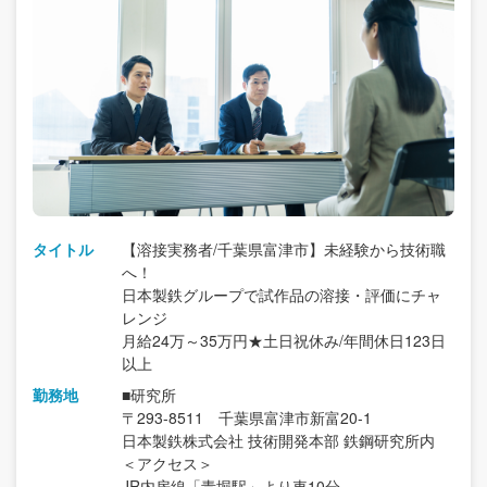
タイトル
【溶接実務者/千葉県富津市】未経験から技術職
へ！
日本製鉄グループで試作品の溶接・評価にチャ
レンジ
月給24万～35万円★土日祝休み/年間休日123日
以上
勤務地
■研究所
〒293-8511 千葉県富津市新富20-1
日本製鉄株式会社 技術開発本部 鉄鋼研究所内
＜アクセス＞
JR内房線「青堀駅」より車10分