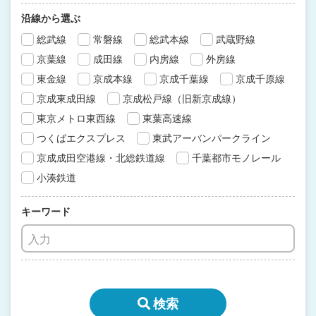
沿線から選ぶ
総武線
常磐線
総武本線
武蔵野線
京葉線
成田線
内房線
外房線
東金線
京成本線
京成千葉線
京成千原線
京成東成田線
京成松戸線（旧新京成線）
東京メトロ東西線
東葉高速線
つくばエクスプレス
東武アーバンパークライン
京成成田空港線・北総鉄道線
千葉都市モノレール
小湊鉄道
キーワード
検索