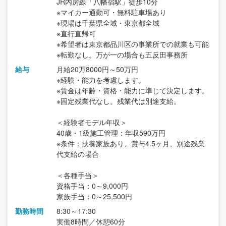
JR内房線「八幡宿駅」徒歩10分
※マイカー通勤可・無料駐車場あり
※現場は千葉県全域・東京都全域
※直行直帰可
※希望者は東京都品川区の事業所での就業も可能
※転勤なし。万が一の場合も五反田事務所
給与
月給20万8000円～50万円
※経験・能力を考慮します。
※賃金は年齢・資格・能力に準じて決定します。
※固定残業代なし。残業代は別途支給。
＜経験者モデル年収＞
40歳・1級施工管理：年収590万円
※条件：扶養家族あり、賞与4.5ヶ月、別途残業
代支給の場合
＜各種手当＞
資格手当：0～9,000円
家族手当：0～25,500円
勤務時間
8:30～17:30
実働8時間／休憩60分