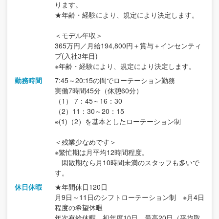
ります。
★年齢・経験により、規定により決定します。
＜モデル年収＞
365万円／月給194,800円＋賞与＋インセンティ
ブ(入社3年目)
※年齢・経験により、規定により決定します。
勤務時間
7:45～20:15の間でローテーション勤務
実働7時間45分（休憩60分）
（1） 7：45～16：30
（2）11：30～20：15
※(1)（2）を基本としたローテーション制
＜残業少なめです＞
※繁忙期は月平均12時間程度。
閑散期なら月10時間未満のスタッフも多いで
す。
休日休暇
★年間休日120日
月9日～11日のシフトローテーション制 ※月4日
程度の希望休暇
年次有給休暇 初年度10日 最高20日（平均取