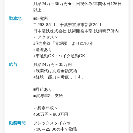
月給24万～35万円★土日祝休み/年間休日126日
以上
勤務地
■研究所
〒293-8511 千葉県富津市新富20-1
日本製鉄株式会社 技術開発本部 鉄鋼研究所内
＜アクセス＞
JR内房線「青堀駅」より車10分
※送迎あり
※車通勤OK・バイク通勤OK
給与
月給24万円～35万円
※残業代は別途全額支給
※経験・能力を考慮します。
■昇給あり
■賞与年2回支給
＜想定年収＞
450万円～600万円
勤務時間
フレックスタイム制
7:00～22:00の中で勤務