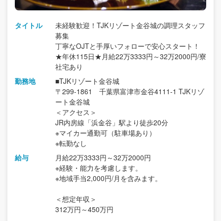
タイトル
未経験歓迎！TJKリゾート金谷城の調理スタッフ
募集
丁寧なOJTと手厚いフォローで安心スタート！
★年休115日★月給22万3333円～32万2000円/寮
社宅あり
勤務地
■TJKリゾート金谷城
〒299-1861 千葉県富津市金谷4111-1 TJKリゾ
ート金谷城
＜アクセス＞
JR内房線「浜金谷」駅より徒歩20分
※マイカー通勤可（駐車場あり）
※転勤なし
給与
月給22万3333円～32万2000円
※経験・能力を考慮します。
※地域手当2,000円/月を含みます。
＜想定年収＞
312万円～450万円