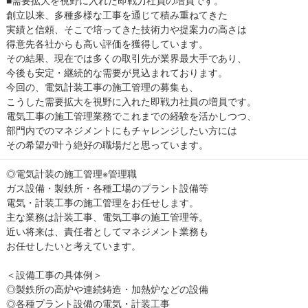
■需要拡大を視野に入れた即戦力社員の増員です。
創立以来、多種多様な工事を通じて積み重ねてきた
実績と信頼、そこで培ってきた技術力や提案力の高さは
得意先各社からも高い評価を獲得しています。
その結果、現在では多くの取引先が業界最大手であり、
今後も安定・継続的な需要が見込まれております。
今回の、電気計装工事の施工管理の募集も、
こうした需要拡大を視野に入れた即戦力社員の増員です。
電気工事の施工管理業務でこれまでの経験を活かしつつ、
部門内でのマネジメントにもチャレンジしたい方には
その希望が叶う絶好の職場だと思っています。
◎電気計装の施工管理※管理職
ガス設備・製鉄所・各種工場のプラント設備等
電気・計装工事の施工管理をお任せします。
主な業務は計装工事、電気工事の施工管理等。
近い将来は、責任者としてマネジメント業務も
お任せしたいと考えています。
＜設備工事の具体例＞
◎製鉄所の高炉や連続鋳造・加熱炉などの設備
◎各種プラント設備の電気・計装工事