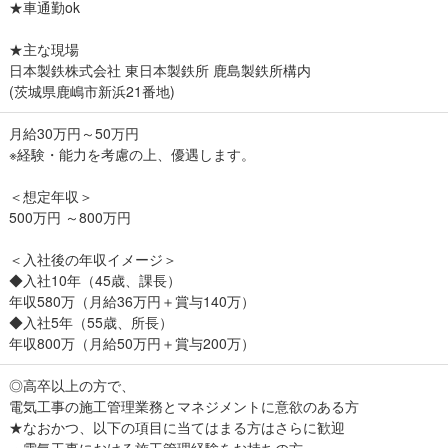
★車通勤ok
★主な現場
日本製鉄株式会社 東日本製鉄所 鹿島製鉄所構内
(茨城県鹿嶋市新浜21番地)
月給30万円～50万円
※経験・能力を考慮の上、優遇します。
＜想定年収＞
500万円 ～800万円
＜入社後の年収イメージ＞
◆入社10年（45歳、課長）
年収580万（月給36万円＋賞与140万）
◆入社5年（55歳、所長）
年収800万（月給50万円＋賞与200万）
◎高卒以上の方で、
電気工事の施工管理業務とマネジメントに意欲のある方
★なおかつ、以下の項目に当てはまる方はさらに歓迎