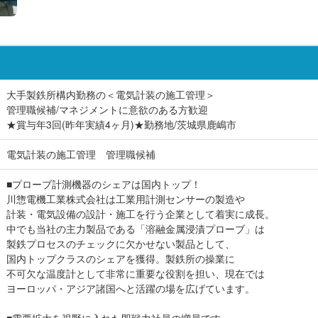
大手製鉄所構内勤務の＜電気計装の施工管理＞
管理職候補/マネジメントに意欲のある方歓迎
★賞与年3回(昨年実績4ヶ月)★勤務地/茨城県鹿嶋市
電気計装の施工管理 管理職候補
■プローブ計測機器のシェアは国内トップ！
川惣電機工業株式会社は工業用計測センサーの製造や
計装・電気設備の設計・施工を行う企業として着実に成長。
中でも当社の主力製品である「溶融金属浸漬プローブ」は
製鉄プロセスのチェックに欠かせない製品として、
国内トップクラスのシェアを獲得。製鉄所の操業に
不可欠な温度計として非常に重要な役割を担い、現在では
ヨーロッパ・アジア諸国へと活躍の場を広げています。