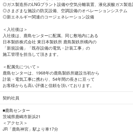
◎ガス製造所のLNGプラント設備や空気分離装置、液化炭酸ガス製造
◎さまざまな施設の防災設備、空調設備のオペレーションシステム
◎新エネルギー関連のコージェネレーション設備
＜入社後は＞
入社後は、鹿島センターに配属。同じ敷地内にある
日本製鉄株式会社 東日本製鉄所 鹿島製鉄所構内の
「新規設備」「既存設備の電気・計装工事」の
施工管理を担当して頂きます。
＜配属先について＞
鹿島センターは、1968年の鹿島製鉄所建設当初から
計装・電気工事に携わり、54年間の長きに亘って
お客様からも高い評価と信頼を頂いております。
契約社員
■鹿島センター
茨城県鹿嶋市新浜21
＜アクセス＞
JR「鹿島神宮」駅より車17分