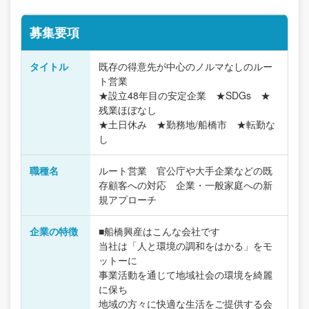
募集要項
タイトル
既存の得意先が中心のノルマなしのルー
ト営業
★設立48年目の安定企業 ★SDGs ★
残業ほぼなし
★土日休み ★勤務地/船橋市 ★転勤な
し
職種名
ルート営業 官公庁や大手企業などの既
存顧客への対応 企業・一般家庭への新
規アプローチ
企業の特徴
■船橋興産はこんな会社です
当社は「人と環境の調和をはかる」をモ
ットーに
事業活動を通じて地域社会の環境を綺麗
に保ち
地域の方々に快適な生活をご提供する会