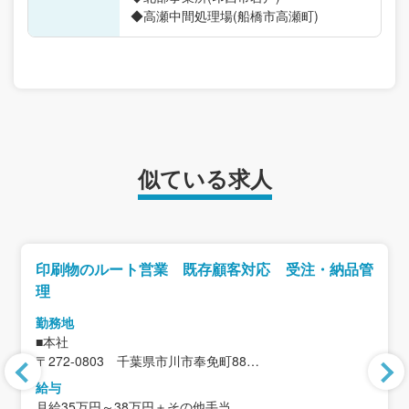
◆高瀬中間処理場(船橋市高瀬町)
似ている求人
印刷物のルート営業 既存顧客対応 受注・納品管
理
勤務地
■本社
〒272-0803 千葉県市川市奉免町88
＜アクセス＞
給与
JR武蔵野線「市川大野駅」から徒歩20分
月給35万円～38万円＋その他手当