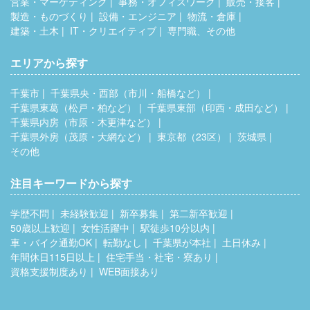
営業・マーケティング
事務・オフィスワーク
販売・接客
製造・ものづくり
設備・エンジニア
物流・倉庫
建築・土木
IT・クリエイティブ
専門職、その他
エリアから探す
千葉市
千葉県央・西部（市川・船橋など）
千葉県東葛（松戸・柏など）
千葉県東部（印西・成田など）
千葉県内房（市原・木更津など）
千葉県外房（茂原・大網など）
東京都（23区）
茨城県
その他
注目キーワードから探す
学歴不問
未経験歓迎
新卒募集
第二新卒歓迎
50歳以上歓迎
女性活躍中
駅徒歩10分以内
車・バイク通勤OK
転勤なし
千葉県が本社
土日休み
年間休日115日以上
住宅手当・社宅・寮あり
資格支援制度あり
WEB面接あり