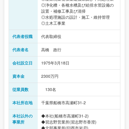
◎浄化槽・各種水槽及び給排水管設備の
設置・補修工事及び清掃
◎水処理施設の設計・施工・維持管理
◎土木工事業
代表者役職
代表取締役
代表者名
高橋 政行
会社設立日
1975年3月18日
資本金
2300万円
従業員数
130名
本社所在地
千葉県船橋市高瀬町31-2
本社以外の
◆本社(船橋市高瀬町31-2)
事業所
◆習志野営業所(習志野市香澄)
◆北部事業所(印西市岩戸)