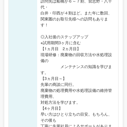
訪問先は船橋が６～７割、習志野・八千
代・
白井・印西が４割ほど。また年に数回、
関東圏のお取引先様への訪問もありま
す！
◎入社後のステップアップ
※試用期間3ヶ月に含む
【1ヵ月目 2ヵ月目】
現場研修：廃棄物の回収方法や水処理設
備の
メンテナンスの知識を学びま
す。
【3ヵ月目～】
先輩の商談に同行。
廃棄物の処理費用や水処理設備の維持管
理費用、
対処方法を学びます。
【4ヶ月目】
早い方はひとり立ちの目安。もちろん、
その後も
丁寧に先輩社員によるサポートがありま