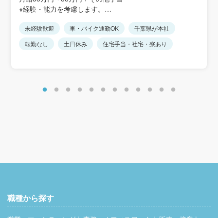
※駅から距離があるため、車通勤が便利です
※経験・能力を考慮します。
※転勤なし
※上記には住宅手当30,000円を含みます。
※車通勤可、駐車場完備
未経験歓迎
車・バイク通勤OK
千葉県が本社
※その他手当：禁煙手当5,000円、家族手当、携帯電話手当
15,000円など
転勤なし
土日休み
住宅手当・社宅・寮あり
＜モデル年収例＞
年収400万円／30歳
年収500万円／35歳
年収550万円／40歳
年収600万円／45歳
職種から探す