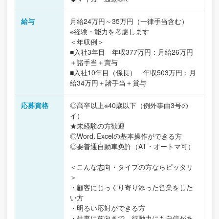
給与
月給24万円～35万円（一律手当含む）
※経験・能力を考慮します
＜年収例＞
■入社3年目 年収377万円：月給26万円
＋諸手当＋賞与
■入社10年目（係長） 年収503万円：月
給34万円＋諸手当＋賞与
応募資格
◎高卒以上※40歳以下（例外事由3号の
イ）
★未経験の方歓迎
◎Word､Excelの基本操作ができる方
◎要普通自動車免許（AT・オートマ可）
＜こんな志向・タイプの方ならピッタリ
＞
・顧客にじっくり寄り添った営業をした
い方
・明るい応対ができる方
・仕事に前向きで、行動力にも自信があ