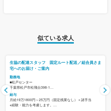
似ている求人
生協の配達スタッフ 固定ルート配送／組合員さま
宅へのお届け・ご案内
勤務地
■松戸センター
千葉県松戸市松飛台398-1
＜アクセス＞
給与
京成松戸線「くぬぎ山駅」より徒歩約10分
月給19万1800円～25万円（固定残業なし）＋諸手当
※経験・能力を考慮します。
★県内6拠点で合同募集（初期配属の希望考慮）
※入職時点の初任給です。経験を積むごとに昇給していく