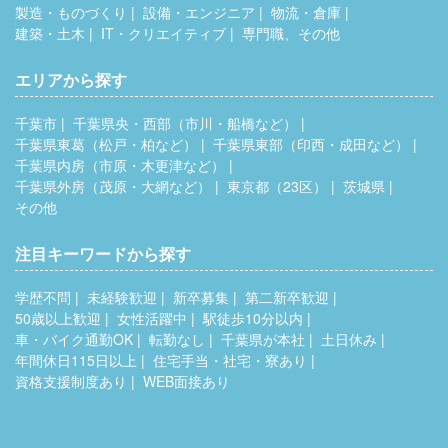
製造・ものづくり
設備・エンジニア
物流・倉庫
建築・土木
IT・クリエイティブ
専門職、その他
エリアから探す
千葉市
千葉県央・西部（市川・船橋など）
千葉県東葛（松戸・柏など）
千葉県東部（印西・成田など）
千葉県内房（市原・木更津など）
千葉県外房（茂原・大網など）
東京都（23区）
茨城県
その他
注目キーワードから探す
学歴不問
未経験歓迎
新卒募集
第二新卒歓迎
50歳以上歓迎
女性活躍中
駅徒歩10分以内
車・バイク通勤OK
転勤なし
千葉県が本社
土日休み
年間休日115日以上
住宅手当・社宅・寮あり
資格支援制度あり
WEB面接あり