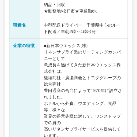
納品・回収
★勤務地/松戸市★車通勤ok
職種名
中型配送ドライバー 千葉県中心のルー
ト配送／早朝2時～4時出発
企業の特徴
■新日本ウエックス(株)
リネンサプライ業のリーディングカンパ
ニーとして
急成長を遂げてきた新日本ウエックス株
式会社は、
繊維商社・廣瀬商会とトヨタグループの
総合商社・
豊田通商の合弁によって1970年に設立さ
れました。
ホテルから外食、ウエディング、食品
等、様々な
業界の得意先様に対して、ワンストップ
での質の
高いリネンサプライサービスを提供して
います。