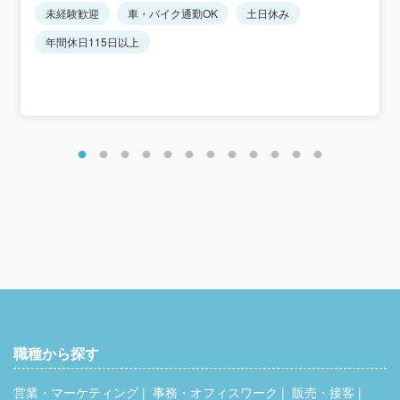
（千葉市美浜区・柏市・佐倉市・松戸市・市原市・市川
未経験歓迎
車・バイク通勤OK
土日休み
仕組みがあります。
市）
年間休日115日以上
★全拠点マイカー通勤OK（駐車場完備）
■昇給あり（年1回：4月）
■賞与年3回（7月・12月・3月）※昨年実績3.45ヶ月分
＜手当＞
■通勤手当（規定に基づき支給）
■時間外手当
■配達手当（半日500円×日数／月約2万円目安）
職種から探す
営業・マーケティング
事務・オフィスワーク
販売・接客