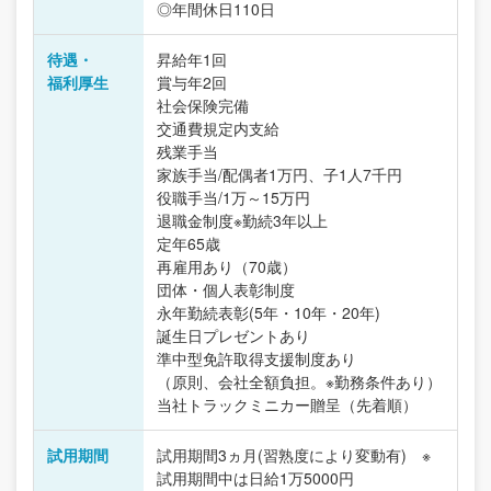
◎年間休日110日
待遇・
昇給年1回
福利厚生
賞与年2回
社会保険完備
交通費規定内支給
残業手当
家族手当/配偶者1万円、子1人7千円
役職手当/1万～15万円
退職金制度※勤続3年以上
定年65歳
再雇用あり（70歳）
団体・個人表彰制度
永年勤続表彰(5年・10年・20年)
誕生日プレゼントあり
準中型免許取得支援制度あり
（原則、会社全額負担。※勤務条件あり）
当社トラックミニカー贈呈（先着順）
試用期間
試用期間3ヵ月(習熟度により変動有) ※
試用期間中は日給1万5000円