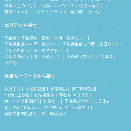
製造・ものづくり
設備・エンジニア
物流・倉庫
建築・土木
IT・クリエイティブ
専門職、その他
エリアから探す
千葉市
千葉県央・西部（市川・船橋など）
千葉県東葛（松戸・柏など）
千葉県東部（印西・成田など）
千葉県内房（市原・木更津など）
千葉県外房（茂原・大網など）
東京都（23区）
茨城県
その他
注目キーワードから探す
学歴不問
未経験歓迎
新卒募集
第二新卒歓迎
50歳以上歓迎
女性活躍中
駅徒歩10分以内
車・バイク通勤OK
転勤なし
千葉県が本社
土日休み
年間休日115日以上
住宅手当・社宅・寮あり
資格支援制度あり
WEB面接あり