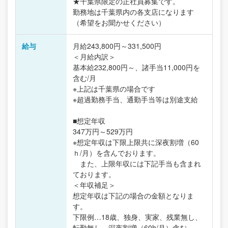
★千葉県限定の正社員募集です。
勤務地は千葉県内の各支店になります
（希望をお聞かせください）
給与
月給243,800円～331,500円
＜月給内訳＞
基本給232,800円～、諸手当11,000円を
含む/月
※上記は千葉県の場合です
※超過勤務手当、通勤手当等は別途支給
■想定年収
347万円～529万円
※想定年収は下限上限共に深夜割増（60
ｈ/月）を含んでおります。
また、上限年収には下記手当も含まれ
ております。
＜年収補足＞
想定年収は下記の場合の金額となりま
す。
下限例…18歳、独身、実家、残業無し、
転勤無し、深夜割増（60h/月）含む