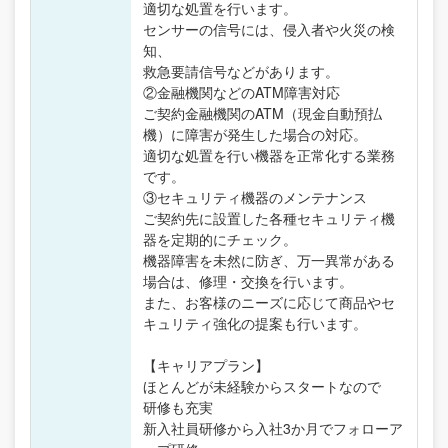
適切な処置を行います。
センサーの信号には、侵入者や火災の検
知、
救急要請信号などがあります。
②金融機関などのATM障害対応
ご契約金融機関のATM（現金自動預払
機）に障害が発生した場合の対応。
適切な処置を行い機器を正常化する業務
です。
③セキュリティ機器のメンテナンス
ご契約先に設置した各種セキュリティ機
器を定期的にチェック。
機器障害を未然に防ぎ、万一異常がある
場合は、修理・交換を行います。
また、お客様のニーズに応じて商品やセ
キュリティ強化の提案も行います。
【キャリアプラン】
ほとんどが未経験からスタートなので
研修も充実
新入社員研修から入社3か月でフォローア