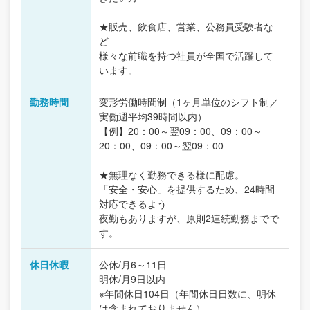
★販売、飲食店、営業、公務員受験者な
ど
様々な前職を持つ社員が全国で活躍して
います。
勤務時間
変形労働時間制（1ヶ月単位のシフト制／
実働週平均39時間以内）
【例】20：00～翌09：00、09：00～
20：00、09：00～翌09：00
★無理なく勤務できる様に配慮。
「安全・安心」を提供するため、24時間
対応できるよう
夜勤もありますが、原則2連続勤務までで
す。
休日休暇
公休/月6～11日
明休/月9日以内
※年間休日104日（年間休日日数に、明休
は含まれておりません）