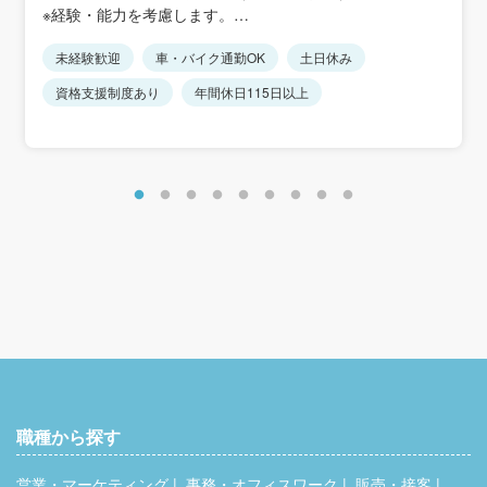
※マイカー通勤可能
※経験・能力を考慮します。
未経験歓迎
車・バイク通勤OK
土日休み
■昇給：年1回（4月）
■賞与：年2回（7月、12月）
資格支援制度あり
年間休日115日以上
＜想定年収＞
400万円～600万円
職種から探す
営業・マーケティング
事務・オフィスワーク
販売・接客