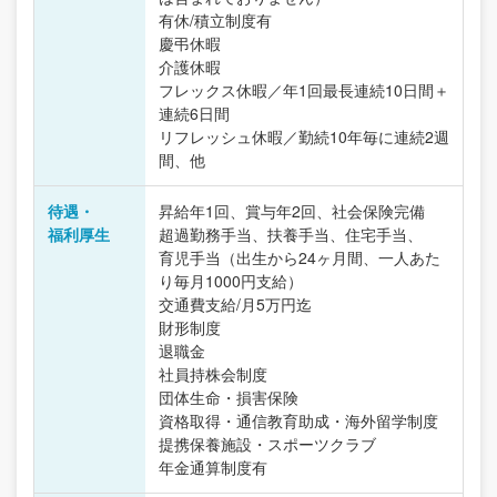
有休/積立制度有
慶弔休暇
介護休暇
フレックス休暇／年1回最長連続10日間＋
連続6日間
リフレッシュ休暇／勤続10年毎に連続2週
間、他
待遇・
昇給年1回、賞与年2回、社会保険完備
福利厚生
超過勤務手当、扶養手当、住宅手当、
育児手当（出生から24ヶ月間、一人あた
り毎月1000円支給）
交通費支給/月5万円迄
財形制度
退職金
社員持株会制度
団体生命・損害保険
資格取得・通信教育助成・海外留学制度
提携保養施設・スポーツクラブ
年金通算制度有