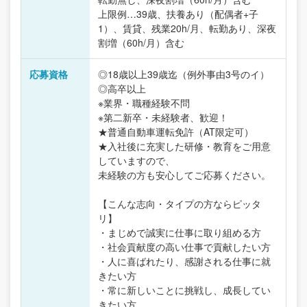
上限例…39歳、扶養あり（配偶者+子
1）、賃貸、残業20h/月、転勤あり、深夜
割増（60h/月）含む
応募資格
◎18歳以上39歳迄（例外事由3号のイ）
◎高卒以上
※業界・職種経験不問
※第二新卒・未経験者、歓迎！
★普通自動車運転免許（AT限定可）
★入社後に充実した研修・教育をご用意
していますので、
未経験の方も安心してご応募ください。
【こんな志向・タイプの方ならピッタ
リ】
・まじめで誠実に仕事に取り組める方
・社会貢献度の高い仕事で貢献したい方
・人に喜ばれたり、感謝される仕事に就
きたい方
・常に新しいことに挑戦し、成長してい
きたい方