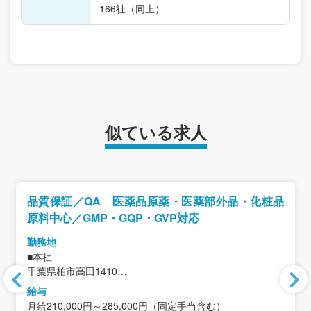
166社（同上）
似ている求人
品質保証／QA 医薬品原薬・医薬部外品・化粧品
原料中心／GMP・GQP・GVP対応
勤務地
■本社
千葉県柏市高田1410
＜アクセス＞
給与
常磐線「柏駅」
月給210,000円～285,000円（固定手当含む）