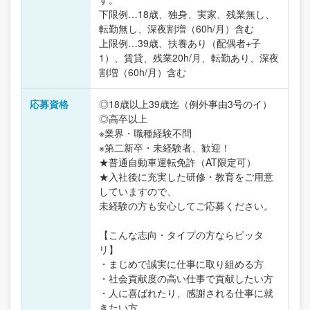
下限例…18歳、独身、実家、残業無し、
転勤無し、深夜割増（60h/月）含む
上限例…39歳、扶養あり（配偶者+子
1）、賃貸、残業20h/月、転勤あり、深夜
割増（60h/月）含む
応募資格
◎18歳以上39歳迄（例外事由3号のイ）
◎高卒以上
※業界・職種経験不問
※第二新卒・未経験者、歓迎！
★普通自動車運転免許（AT限定可）
★入社後に充実した研修・教育をご用意
していますので、
未経験の方も安心してご応募ください。
【こんな志向・タイプの方ならピッタ
リ】
・まじめで誠実に仕事に取り組める方
・社会貢献度の高い仕事で貢献したい方
・人に喜ばれたり、感謝される仕事に就
きたい方