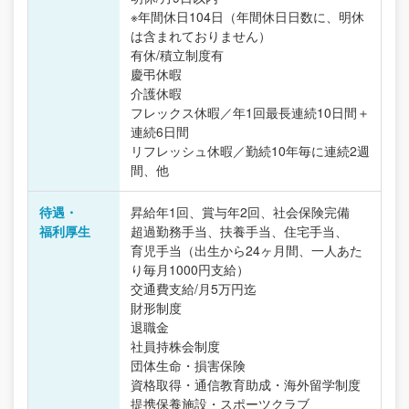
※年間休日104日（年間休日日数に、明休
は含まれておりません）
有休/積立制度有
慶弔休暇
介護休暇
フレックス休暇／年1回最長連続10日間＋
連続6日間
リフレッシュ休暇／勤続10年毎に連続2週
間、他
待遇・
昇給年1回、賞与年2回、社会保険完備
福利厚生
超過勤務手当、扶養手当、住宅手当、
育児手当（出生から24ヶ月間、一人あた
り毎月1000円支給）
交通費支給/月5万円迄
財形制度
退職金
社員持株会制度
団体生命・損害保険
資格取得・通信教育助成・海外留学制度
提携保養施設・スポーツクラブ