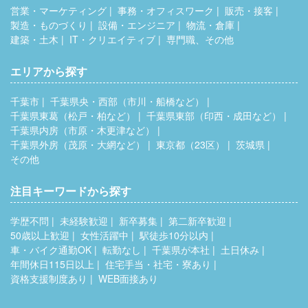
営業・マーケティング
事務・オフィスワーク
販売・接客
製造・ものづくり
設備・エンジニア
物流・倉庫
建築・土木
IT・クリエイティブ
専門職、その他
エリアから探す
千葉市
千葉県央・西部（市川・船橋など）
千葉県東葛（松戸・柏など）
千葉県東部（印西・成田など）
千葉県内房（市原・木更津など）
千葉県外房（茂原・大網など）
東京都（23区）
茨城県
その他
注目キーワードから探す
学歴不問
未経験歓迎
新卒募集
第二新卒歓迎
50歳以上歓迎
女性活躍中
駅徒歩10分以内
車・バイク通勤OK
転勤なし
千葉県が本社
土日休み
年間休日115日以上
住宅手当・社宅・寮あり
資格支援制度あり
WEB面接あり