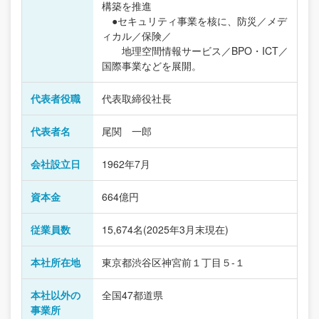
構築を推進
●セキュリティ事業を核に、防災／メデ
ィカル／保険／
地理空間情報サービス／BPO・ICT／
国際事業などを展開。
代表者役職
代表取締役社長
代表者名
尾関 一郎
会社設立日
1962年7月
資本金
664億円
従業員数
15,674名(2025年3月末現在)
本社所在地
東京都渋谷区神宮前１丁目５-１
本社以外の
全国47都道県
事業所