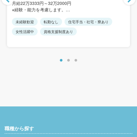
＜アクセス＞
月給22万3333円～32万2000円
JR内房線「浜金谷」駅より徒歩20分
※経験・能力を考慮します。
※マイカー通勤可（駐車場あり）
※地域手当2,000円/月を含みます。
※転勤なし
未経験歓迎
転勤なし
住宅手当・社宅・寮あり
＜想定年収＞
女性活躍中
資格支援制度あり
312万円～450万円
賞与：年2回、前年度実績3.00ヶ月分
昇給：年1回、前年度実績1月あたり3,700円～
職種から探す