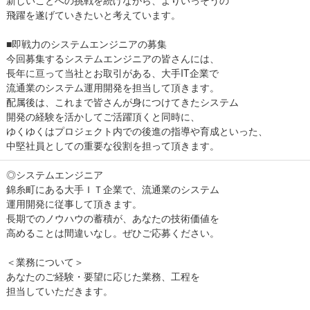
新しいことへの挑戦を続けながら、よりいっそうの
飛躍を遂げていきたいと考えています。
■即戦力のシステムエンジニアの募集
今回募集するシステムエンジニアの皆さんには、
長年に亘って当社とお取引がある、大手IT企業で
流通業のシステム運用開発を担当して頂きます。
配属後は、これまで皆さんが身につけてきたシステム
開発の経験を活かしてご活躍頂くと同時に、
ゆくゆくはプロジェクト内での後進の指導や育成といった、
中堅社員としての重要な役割を担って頂きます。
◎システムエンジニア
錦糸町にある大手ＩＴ企業で、流通業のシステム
運用開発に従事して頂きます。
長期でのノウハウの蓄積が、あなたの技術価値を
高めることは間違いなし。ぜひご応募ください。
＜業務について＞
あなたのご経験・要望に応じた業務、工程を
担当していただきます。