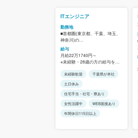
ITエンジニア
勤務地
■首都圏(東京都、千葉、埼玉、
神奈川)の
各事業所
給与
＜アクセス＞
月給22万1740円～
配属先によって異なる
※未経験・28歳の方の給与を想
定
未経験歓迎
千葉県が本社
◆想定月収
25万1660円～(残業20時間した
土日休み
場合)
※経験・年齢等を考慮の上決定
住宅手当・社宅・寮あり
女性活躍中
WEB面接あり
年間休日115日以上