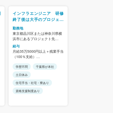
関
インフラエンジニア 研修
終了後は大手のプロジェク
トに配属
勤務地
東京都品川区または神奈川県横
浜市にあるプロジェクト先
※転居を伴う転勤はありませ
給与
ん。
月給35万5000円以上＋残業手当
※ご希望を考慮し決定します。
（100％支給）
＜アクセス＞
※経験や能力を考慮します。
プロジェクト先によって異なり
学歴不問
千葉県が本社
ます。
＜想定年収＞
土日休み
＜東京都品川区にあるプロジェ
600万円（30歳、入社2年）
0
クト先の場合＞
690万円（36歳、入社3年）
住宅手当・社宅・寮あり
JR山手線、他各線「五反田駅」
資格支援制度あり
より徒歩6分
JR山手線、他各線「品川駅」よ
り徒歩5分
【本社】