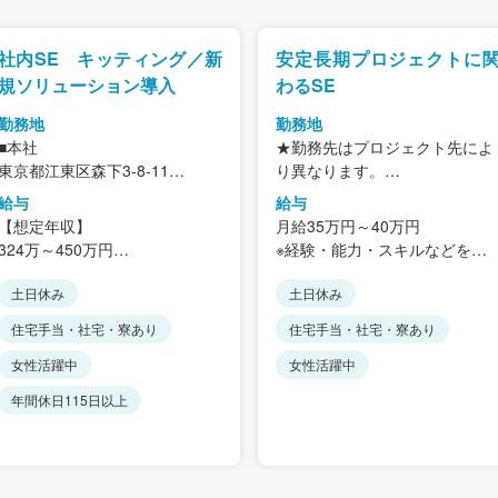
社内SE キッティング／新
安定長期プロジェクトに
規ソリューション導入
わるSE
勤務地
勤務地
■本社
★勤務先はプロジェクト先によ
東京都江東区森下3-8-11
り異なります。
＜アクセス＞
配属先：高田馬場駅または主に
給与
給与
都営新宿線・大江戸線「森下
リモートワーク
【想定年収】
月給35万円～40万円
駅」から徒歩7分
324万～450万円
※経験・能力・スキルなどを考
■本社
月給20万～30万円＋別途残業代
慮します。
(東京都江戸川区北小岩1-7-6
土日休み
土日休み
全額支給
平ビル2F)
★賞与実績年2回（3ヶ月分）
住宅手当・社宅・寮あり
住宅手当・社宅・寮あり
＜本社へのアクセス＞
★住宅手当、家族手当（規定あ
JR総武線「小岩」駅から徒歩1
り）
女性活躍中
女性活躍中
分
年間休日115日以上