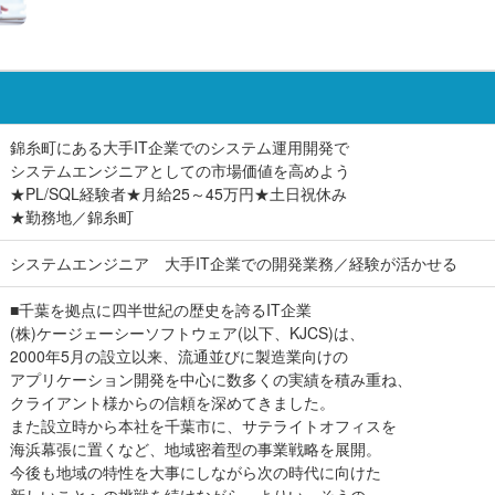
錦糸町にある大手IT企業でのシステム運用開発で
システムエンジニアとしての市場価値を高めよう
★PL/SQL経験者★月給25～45万円★土日祝休み
★勤務地／錦糸町
システムエンジニア 大手IT企業での開発業務／経験が活かせる
■千葉を拠点に四半世紀の歴史を誇るIT企業
(株)ケージェーシーソフトウェア(以下、KJCS)は、
2000年5月の設立以来、流通並びに製造業向けの
アプリケーション開発を中心に数多くの実績を積み重ね、
クライアント様からの信頼を深めてきました。
また設立時から本社を千葉市に、サテライトオフィスを
海浜幕張に置くなど、地域密着型の事業戦略を展開。
今後も地域の特性を大事にしながら次の時代に向けた