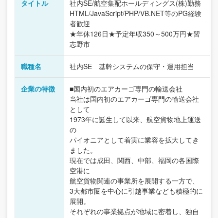
タイトル
社内SE/航空集配ホールディングス(株)勤務
HTML/JavaScript/PHP/VB.NET等のPG経験
者歓迎
★年休126日★予定年収350～500万円★習
志野市
職種名
社内SE 基幹システムの保守・運用担当
企業の特徴
■国内初のエアカーゴ専門の輸送会社
当社は国内初のエアカーゴ専門の輸送会社
として
1973年に誕生して以来、航空貨物地上運送
の
パイオニアとして着実に業容を拡大してき
ました。
現在では成田、関西、中部、福岡の各国際
空港に
航空貨物関連の事業所を展開する一方で、
3大都市圏を中心に引越事業なども積極的に
展開。
それぞれの事業拠点が地域に密着し、独自