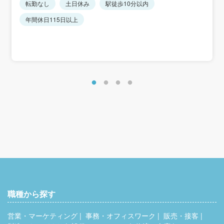
転勤なし
土日休み
駅徒歩10分以内
賞与：年1回（10月支給／想定2ヶ月分）
給与改定：年1回（1月）
年間休日115日以上
手当：通勤手当（会社規定・月上限40,000円）、残業手当
（超過分別途支給）
＜想定年収＞
490万円～840万円
職種から探す
営業・マーケティング
事務・オフィスワーク
販売・接客