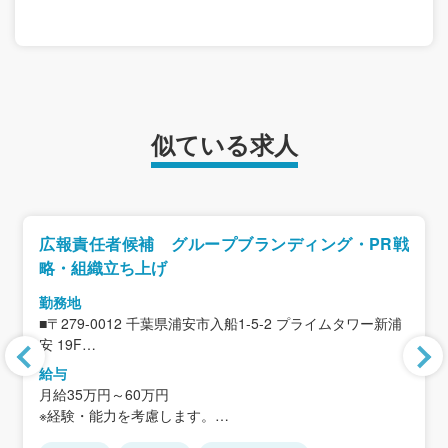
似ている求人
広報責任者候補 グループブランディング・PR戦
略・組織立ち上げ
勤務地
■〒279-0012 千葉県浦安市入船1-5-2 プライムタワー新浦
安 19F
＜アクセス＞
給与
JR京葉線「新浦安駅」直結・徒歩1分の非常にアクセスし
月給35万円～60万円
やすいオフィスです！
※経験・能力を考慮します。
※転勤なし