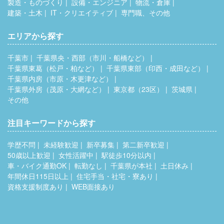
製造・ものづくり
設備・エンジニア
物流・倉庫
建築・土木
IT・クリエイティブ
専門職、その他
エリアから探す
千葉市
千葉県央・西部（市川・船橋など）
千葉県東葛（松戸・柏など）
千葉県東部（印西・成田など）
千葉県内房（市原・木更津など）
千葉県外房（茂原・大網など）
東京都（23区）
茨城県
その他
注目キーワードから探す
学歴不問
未経験歓迎
新卒募集
第二新卒歓迎
50歳以上歓迎
女性活躍中
駅徒歩10分以内
車・バイク通勤OK
転勤なし
千葉県が本社
土日休み
年間休日115日以上
住宅手当・社宅・寮あり
資格支援制度あり
WEB面接あり