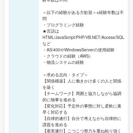
＜以下の経験がある方歓迎＞※経験年数は不
問
・プログラミング経験
★言語は
HTML/JavaScript/PHP/VB.NET/Access/SQL
など
・AS/400やWindowsServerの使用経験
・クラウドの経験（AWS）
・物流システムの経験
＜求める志向・タイプ＞
【関係構築】人に働きかけ多くの人と関係
を築く
【チームワーク】周囲と協力しながら協調
的に物事を進める
【変化対応】予定外の事態に対し柔軟に素
早く対応する
【自律的遂行】自分で考えながら自律的に
課題を進める
【着実遂行】こつこつ努力を重ね粘り強く