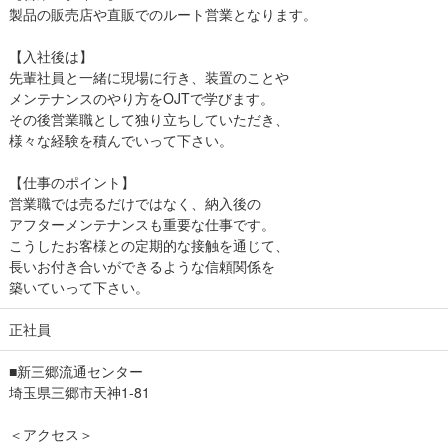
製品の販売店や直販でのルート営業となります。
【入社後は】
先輩社員と一緒に現場に行き、装置のことや
メンテナンスのやり方をOJTで学びます。
その後営業職として独り立ちしていただき、
様々な経験を積んでいって下さい。
【仕事のポイント】
営業職では売るだけではなく、納入後の
アフターメンテナンスも重要な仕事です。
こうしたお客様との定期的な接触を通じて、
長いお付き合いができるような信頼関係を
築いていって下さい。
正社員
■新三郷流通センター
埼玉県三郷市天神1-81
＜アクセス＞