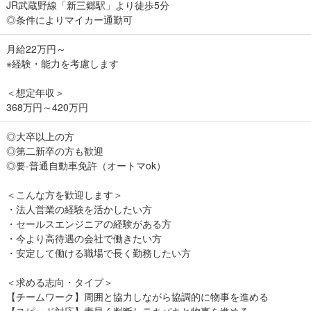
JR武蔵野線「新三郷駅」より徒歩5分
◎条件によりマイカー通勤可
月給22万円～
※経験・能力を考慮します
＜想定年収＞
368万円～420万円
◎大卒以上の方
◎第二新卒の方も歓迎
◎要-普通自動車免許（オートマok）
＜こんな方を歓迎します＞
・法人営業の経験を活かしたい方
・セールスエンジニアの経験がある方
・今より高待遇の会社で働きたい方
・安定して働ける職場で長く勤務したい方
＜求める志向・タイプ＞
【チームワーク】周囲と協力しながら協調的に物事を進める
【スピード対応】素早く判断しテキパキと物事を進める