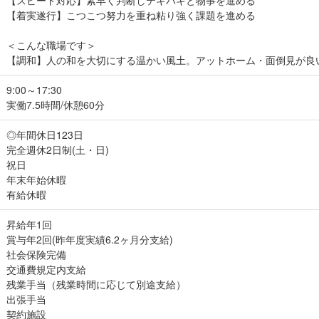
【着実遂行】こつこつ努力を重ね粘り強く課題を進める
＜こんな職場です＞
【調和】人の和を大切にする温かい風土。アットホーム・面倒見が良
9:00～17:30
実働7.5時間/休憩60分
◎年間休日123日
完全週休2日制(土・日)
祝日
年末年始休暇
有給休暇
昇給年1回
賞与年2回(昨年度実績6.2ヶ月分支給)
社会保険完備
交通費規定内支給
残業手当（残業時間に応じて別途支給）
出張手当
契約施設