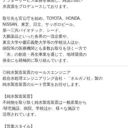
水資源をプロデュースしております。
取引先も官公庁を始め、TOYOTA、HONDA、
NISSAN、東芝、日立、サッポロビール、
第一三共バイオテック、シード、
大鵬薬品といった各界の一流企業や、
東京大学や慶応義塾大学等の学校法人ほか、
病院等の医療機関とも多数お取引を頂く一方で
「水」の創造・再生事業を通じて、地球環境の
保全にも積極的に取り組んでいます。
◎純水製造装置のセールスエンジニア
総合水処理エンジニアリング会社・「オルガノ社」製の
純水製造装置のルート営業をお任せします。
【純水製造装置】
不純物を取り除く純水製造装置は一般産業から
/研究施設、病院、学校ほか、様々な施設で
活用されています。
【営業スタイル】