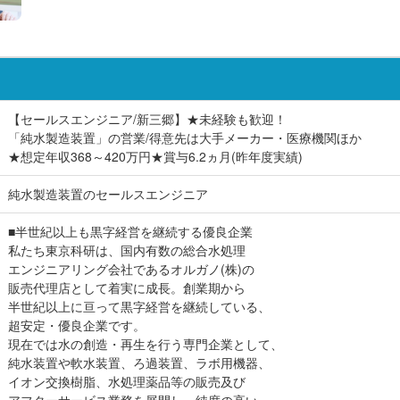
【セールスエンジニア/新三郷】★未経験も歓迎！
「純水製造装置」の営業/得意先は大手メーカー・医療機関ほか
★想定年収368～420万円★賞与6.2ヵ月(昨年度実績)
純水製造装置のセールスエンジニア
■半世紀以上も黒字経営を継続する優良企業
私たち東京科研は、国内有数の総合水処理
エンジニアリング会社であるオルガノ(株)の
販売代理店として着実に成長。創業期から
半世紀以上に亘って黒字経営を継続している、
超安定・優良企業です。
現在では水の創造・再生を行う専門企業として、
純水装置や軟水装置、ろ過装置、ラボ用機器、
イオン交換樹脂、水処理薬品等の販売及び
アフターサービス業務を展開し、純度の高い