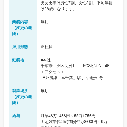
男女比率は男性7割、女性3割。平均年齢
は38歳になります。
業務内容
無し
（変更の範
囲）
雇用形態
正社員
勤務地
■本社
千葉市中央区長洲1-1-1 KCSビル3・4F
＜アクセス＞
JR外房線「本千葉」駅より徒歩1分
就業場所
無し
（変更の範
囲）
給与
月給48万1488円～55万1756円
固定残業代25時間分/7万8688円～9万