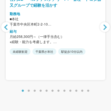
又グループで経験を活かす
勤務地
■本社
千葉市中央区本町2-2-10
＜アクセス＞
給与
京成電鉄線「千葉中央駅」より徒歩10分
月給258,300円～（一律手当含む）
※経験・能力を考慮します。
※入社後半年間は一部の手当を含まない月給243,300円とな
未経験歓迎
千葉県が本社
駅徒歩10分以内
ります。
＜想定年収＞
年収450万円～
※30歳/独身・役職ありの場合