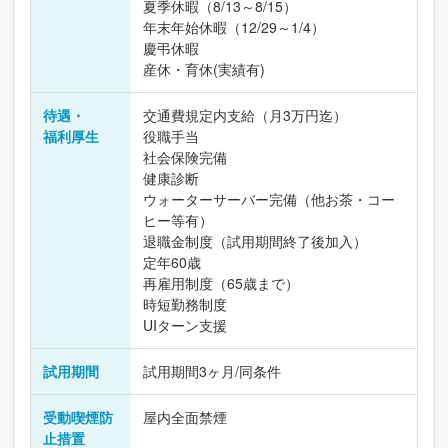
夏季休暇（8/13～8/15）
年末年始休暇（12/29～1/4）
慶弔休暇
産休・育休(実績有)
待遇・
交通費規定内支給（月3万円迄）
福利厚生
役職手当
社会保険完備
健康診断
ウォーターサーバー完備（他お茶・コー
ヒー等有）
退職金制度（試用期間終了後加入）
定年60歳
再雇用制度（65歳まで）
時短勤務制度
UIターン支援
試用期間
試用期間3ヶ月/同条件
受動喫煙防
屋内全面禁煙
止措置