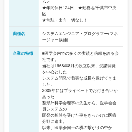
ム＞
★年間休日124日 ★勤務地/千葉市中央
区
★常駐・出向一切なし！
職種名
システムエンジニア・プログラマー(マネ
ージャー候補)
企業の特徴
■医学会内での多くの実績と信頼を誇る会
社です。
当社は1968年8月の設立以来、受諾開発
を中心とした
システム開発で着実な成長を遂げてきま
した。
2009年にはプライベートでお付き合いが
あった
整形外科学会理事の先生から、医学会会
員システムの
開発の相談を受けた事をきっかけに医療
分野に進出。
以来、医学会同士の横の繋がりの中か