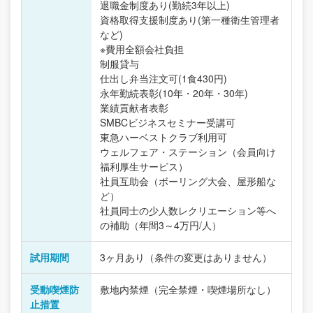
退職金制度あり(勤続3年以上)
資格取得支援制度あり(第一種衛生管理者
など)
※費用全額会社負担
制服貸与
仕出し弁当注文可(1食430円)
永年勤続表彰(10年・20年・30年)
業績貢献者表彰
SMBCビジネスセミナー受講可
東急ハーベストクラブ利用可
ウェルフェア・ステーション（会員向け
福利厚生サービス）
社員互助会（ボーリング大会、屋形船な
ど）
社員同士の少人数レクリエーション等へ
の補助（年間3～4万円/人）
試用期間
3ヶ月あり（条件の変更はありません）
受動喫煙防
敷地内禁煙（完全禁煙・喫煙場所なし）
止措置