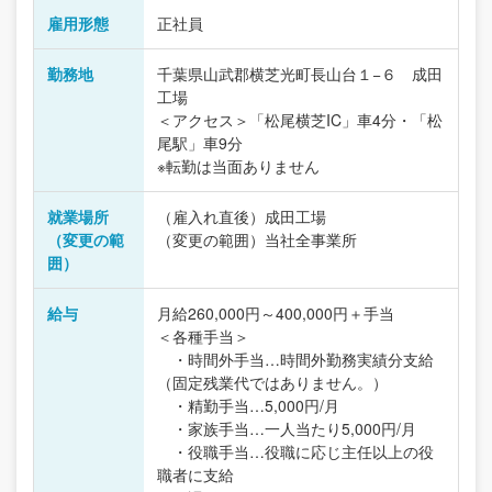
雇用形態
正社員
勤務地
千葉県山武郡横芝光町長山台１−６ 成田
工場
＜アクセス＞「松尾横芝IC」車4分・「松
尾駅」車9分
※転勤は当面ありません
就業場所
（雇入れ直後）成田工場
（変更の範
（変更の範囲）当社全事業所
囲）
給与
月給260,000円～400,000円＋手当
＜各種手当＞
・時間外手当…時間外勤務実績分支給
（固定残業代ではありません。）
・精勤手当…5,000円/月
・家族手当…一人当たり5,000円/月
・役職手当…役職に応じ主任以上の役
職者に支給