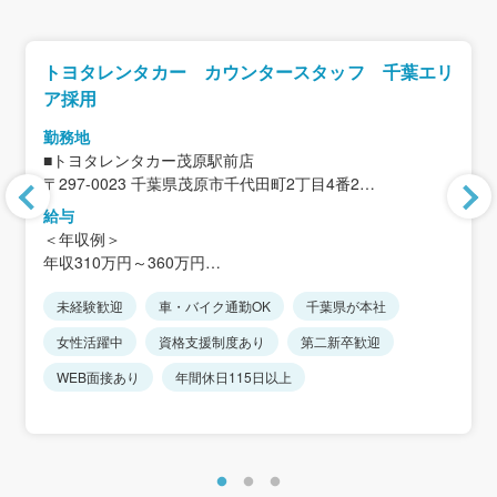
トヨタレンタカー カウンタースタッフ 千葉エリ
ア採用
勤務地
■トヨタレンタカー茂原駅前店
〒297-0023 千葉県茂原市千代田町2丁目4番2
＜アクセス＞「茂原駅」徒歩2分
給与
※車通勤OK
＜年収例＞
※ご自宅から通いやすい店舗に配属の可能性あり（ご自宅
年収310万円～360万円
から1時間以内）
※入社後、将来的に異動の可能性がありますが、
未経験歓迎
車・バイク通勤OK
千葉県が本社
＜月給例 ※新卒初任給＞
店舗は全て千葉県内で引越しを伴う転勤はありません。
月給190,400円～199,000円
女性活躍中
資格支援制度あり
第二新卒歓迎
★上記月給は18歳高卒～25歳大卒の初任給になります。
★年齢・経験により、規定により決定します。
WEB面接あり
年間休日115日以上
＜モデル年収＞
365万円／月給194,800円＋賞与＋インセンティブ(入社3年
目)
※年齢・経験により、規定により決定します。