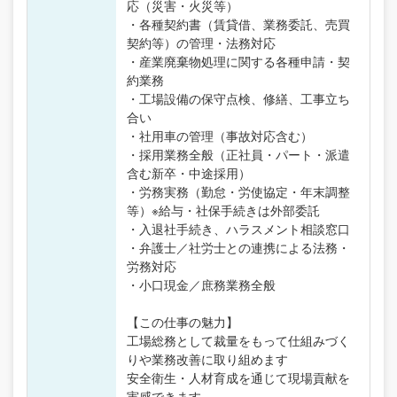
応（災害・火災等）
・各種契約書（賃貸借、業務委託、売買
契約等）の管理・法務対応
・産業廃棄物処理に関する各種申請・契
約業務
・工場設備の保守点検、修繕、工事立ち
合い
・社用車の管理（事故対応含む）
・採用業務全般（正社員・パート・派遣
含む新卒・中途採用）
・労務実務（勤怠・労使協定・年末調整
等）※給与・社保手続きは外部委託
・入退社手続き、ハラスメント相談窓口
・弁護士／社労士との連携による法務・
労務対応
・小口現金／庶務業務全般
【この仕事の魅力】
工場総務として裁量をもって仕組みづく
りや業務改善に取り組めます
安全衛生・人材育成を通じて現場貢献を
実感できます