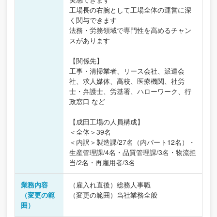
工場長の右腕として工場全体の運営に深
く関与できます
法務・労務領域で専門性を高めるチャン
スがあります
【関係先】
工事・清掃業者、リース会社、派遣会
社、求人媒体、高校、医療機関、社労
士・弁護士、労基署、ハローワーク、行
政窓口 など
【成田工場の人員構成】
＜全体＞39名
＜内訳＞製造課/27名（内パート12名）・
生産管理課/4名・品質管理課/3名・物流担
当/2名・再雇用者/3名
業務内容
（雇入れ直後）総務人事職
（変更の範
（変更の範囲）当社業務全般
囲）