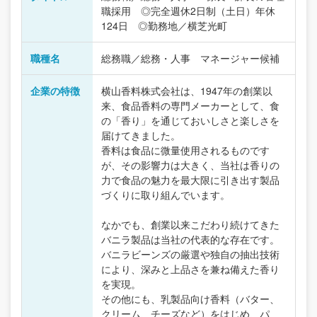
職採用 ◎完全週休2日制（土日）年休
124日 ◎勤務地／横芝光町
職種名
総務職／総務・人事 マネージャー候補
企業の特徴
横山香料株式会社は、1947年の創業以
来、食品香料の専門メーカーとして、食
の「香り」を通じておいしさと楽しさを
届けてきました。
香料は食品に微量使用されるものです
が、その影響力は大きく、当社は香りの
力で食品の魅力を最大限に引き出す製品
づくりに取り組んでいます。
なかでも、創業以来こだわり続けてきた
バニラ製品は当社の代表的な存在です。
バニラビーンズの厳選や独自の抽出技術
により、深みと上品さを兼ね備えた香り
を実現。
その他にも、乳製品向け香料（バター、
クリーム、チーズなど）をはじめ、パ