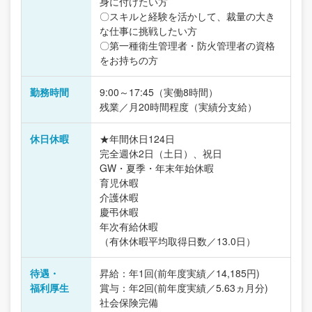
身に付けたい方
〇スキルと経験を活かして、裁量の大き
な仕事に挑戦したい方
〇第一種衛生管理者・防火管理者の資格
をお持ちの方
勤務時間
9:00～17:45（実働8時間）
残業／月20時間程度（実績分支給）
休日休暇
★年間休日124日
完全週休2日（土日）、祝日
GW・夏季・年末年始休暇
育児休暇
介護休暇
慶弔休暇
年次有給休暇
（有休休暇平均取得日数／13.0日）
待遇・
昇給：年1回(前年度実績／14,185円)
福利厚生
賞与：年2回(前年度実績／5.63ヵ月分)
社会保険完備