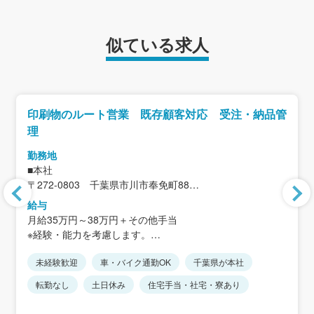
似ている求人
印刷物のルート営業 既存顧客対応 受注・納品管
理
勤務地
■本社
〒272-0803 千葉県市川市奉免町88
＜アクセス＞
給与
JR武蔵野線「市川大野駅」から徒歩20分
月給35万円～38万円＋その他手当
※駅から距離があるため、車通勤が便利です
※経験・能力を考慮します。
※転勤なし
※上記には住宅手当30,000円を含みます。
※車通勤可、駐車場完備
未経験歓迎
車・バイク通勤OK
千葉県が本社
※その他手当：禁煙手当5,000円、家族手当、携帯電話手当
15,000円など
転勤なし
土日休み
住宅手当・社宅・寮あり
＜モデル年収例＞