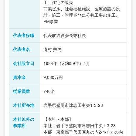
工、住宅の販売
商業ビル、社会福祉施設、医療施設の設
計・施工・管理並びに公共工事の施工、
PM事業
代表者役職
代表取締役会長兼社長
代表者名
滝村 照男
会社設立日
1984年（昭和59年）4月
資本金
9,030万円
従業員数
740名
本社所在地
岩手県盛岡市津志田中央1-3-28
本社以外の
【本社・本部】
事業所
本社：岩手県盛岡市津志田中央1-3-28
本部：東京都千代田区丸の内2-4-1 丸の内