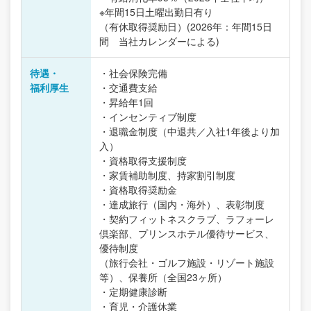
※年間15日土曜出勤日有り
（有休取得奨励日）(2026年：年間15日
間 当社カレンダーによる)
待遇・
・社会保険完備
福利厚生
・交通費支給
・昇給年1回
・インセンティブ制度
・退職金制度（中退共／入社1年後より加
入）
・資格取得支援制度
・家賃補助制度、持家割引制度
・資格取得奨励金
・達成旅行（国内・海外）、表彰制度
・契約フィットネスクラブ、ラフォーレ
倶楽部、プリンスホテル優待サービス、
優待制度
（旅行会社・ゴルフ施設・リゾート施設
等）、保養所（全国23ヶ所）
・定期健康診断
・育児・介護休業