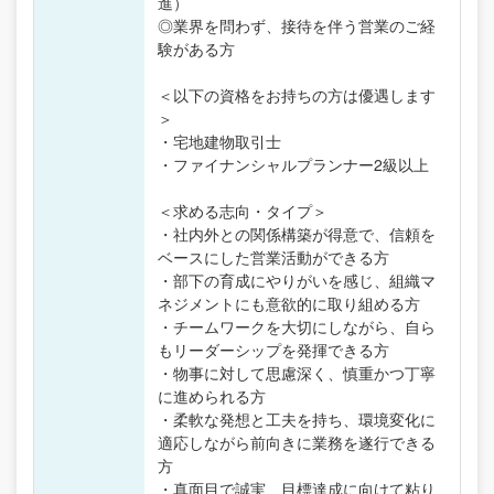
進）
◎業界を問わず、接待を伴う営業のご経
験がある方
＜以下の資格をお持ちの方は優遇します
＞
・宅地建物取引士
・ファイナンシャルプランナー2級以上
＜求める志向・タイプ＞
・社内外との関係構築が得意で、信頼を
ベースにした営業活動ができる方
・部下の育成にやりがいを感じ、組織マ
ネジメントにも意欲的に取り組める方
・チームワークを大切にしながら、自ら
もリーダーシップを発揮できる方
・物事に対して思慮深く、慎重かつ丁寧
に進められる方
・柔軟な発想と工夫を持ち、環境変化に
適応しながら前向きに業務を遂行できる
方
・真面目で誠実、目標達成に向けて粘り