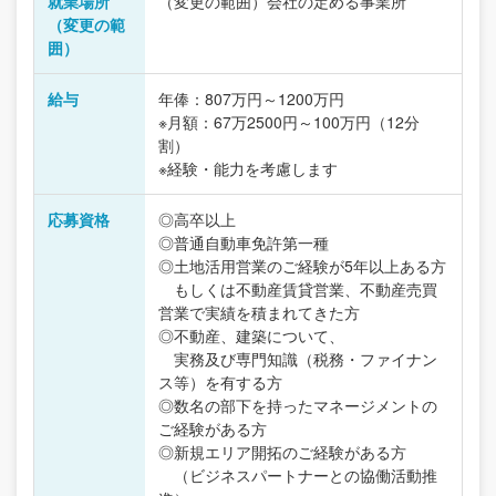
就業場所
（変更の範囲）会社の定める事業所
（変更の範
囲）
給与
年俸：807万円～1200万円
※月額：67万2500円～100万円（12分
割）
※経験・能力を考慮します
応募資格
◎高卒以上
◎普通自動車免許第一種
◎土地活用営業のご経験が5年以上ある方
もしくは不動産賃貸営業、不動産売買
営業で実績を積まれてきた方
◎不動産、建築について、
実務及び専門知識（税務・ファイナン
ス等）を有する方
◎数名の部下を持ったマネージメントの
ご経験がある方
◎新規エリア開拓のご経験がある方
（ビジネスパートナーとの協働活動推