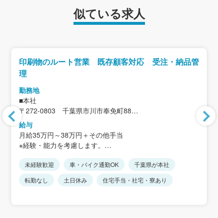
似ている求人
印刷物のルート営業 既存顧客対応 受注・納品管
理
勤務地
■本社
〒272-0803 千葉県市川市奉免町88
＜アクセス＞
給与
JR武蔵野線「市川大野駅」から徒歩20分
月給35万円～38万円＋その他手当
※駅から距離があるため、車通勤が便利です
※経験・能力を考慮します。
※転勤なし
※上記には住宅手当30,000円を含みます。
※車通勤可、駐車場完備
未経験歓迎
車・バイク通勤OK
千葉県が本社
※その他手当：禁煙手当5,000円、家族手当、携帯電話手当
15,000円など
転勤なし
土日休み
住宅手当・社宅・寮あり
＜モデル年収例＞
年収400万円／30歳
年収500万円／35歳