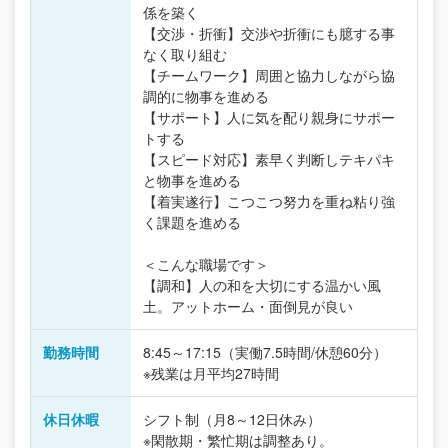
係を築く
【交渉・折衝】交渉や折衝にも臆する事
なく取り組む
【チームワーク】周囲と協力しながら協
調的に物事を進める
【サポート】人に気を配り親身にサポー
トする
【スピード対応】素早く判断しテキパキ
と物事を進める
【着実遂行】こつこつ努力を重ね粘り強
く課題を進める
＜こんな職場です＞
【調和】人の和を大切にする温かい風
土。アットホーム・面倒見が良い
勤務時間
8:45～17:15（実働7.5時間/休憩60分）
※残業は月平均27時間
休日休暇
シフト制（月8～12日休み）
※閑散期・繁忙期は調整あり。