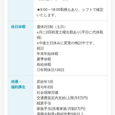
★9:00～18:00勤務もあり、シフトで確定
いたします。
休日休暇
週休2日制（土日）
※月に2回程度土曜出勤あり(平日に代休取
得)
※今後土日休みに変更の検討中です。
祝日
年末年始休暇
夏季休暇
有給休暇
◎年間休日126日
待遇・
昇給年1回
福利厚生
賞与年2回
社会保険完備
交通費規定内支給(上限月5万円)
残業手当
家族手当(扶養家族/月額2万円)
退職金制度※勤続年数5年以上