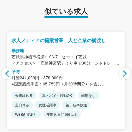
似ている求人
求人メディアの提案営業 人と企業の橋渡し
勤務地
茨城県神栖市横瀬1196-7 ピーエイ茨城
＜アクセス＞「鹿島神宮駅」より車で30分 シャトレーゼ
神栖店の近く
給与
※車通勤OK（駐車場完備）
月給241,000円～379,000円
※転勤はありません
※固定残業手当：45,759円（月30時間分）を含む
30時間を超える場合は別途残業代支給
未経験歓迎
車・バイク通勤OK
転勤なし
＜年収例＞
土日休み
女性活躍中
第二新卒歓迎
Aさん：900万円／社歴17年目（30代）
Bさん：550万円／社歴6年目（30代）
WEB面接あり
年間休日115日以上
Cさん：360万円／社歴2年目（20代）