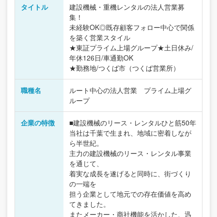
タイトル
建設機械・重機レンタルの法人営業募
集！
未経験OK◎既存顧客フォロー中心で関係
を築く営業スタイル
★東証プライム上場グループ★土日休み/
年休126日/車通勤OK
★勤務地/つくば市（つくば営業所）
職種名
ルート中心の法人営業 プライム上場グ
ループ
企業の特徴
■建設機械のリース・レンタルひと筋50年
当社は千葉で生まれ、地域に密着しなが
ら半世紀。
主力の建設機械のリース・レンタル事業
を通じて、
着実な成長を遂げると同時に、街づくり
の一端を
担う企業として地元での存在価値を高め
てきました。
またメーカー・商社機能を活かした、迅