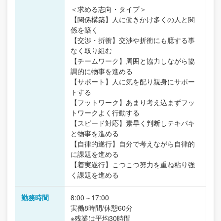
＜求める志向・タイプ＞
【関係構築】人に働きかけ多くの人と関
係を築く
【交渉・折衝】交渉や折衝にも臆する事
なく取り組む
【チームワーク】周囲と協力しながら協
調的に物事を進める
【サポート】人に気を配り親身にサポー
トする
【フットワーク】あまり考え込まずフッ
トワークよく行動する
【スピード対応】素早く判断しテキパキ
と物事を進める
【自律的遂行】自分で考えながら自律的
に課題を進める
【着実遂行】こつこつ努力を重ね粘り強
く課題を進める
勤務時間
8:00～17:00
実働8時間/休憩60分
※残業は平均30時間