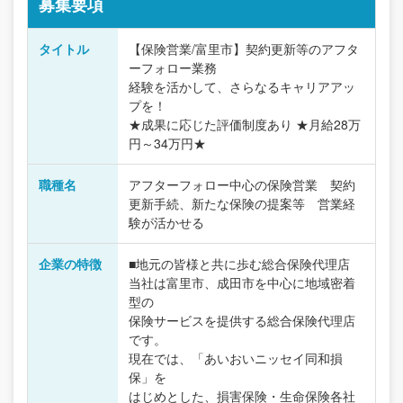
募集要項
タイトル
【保険営業/富里市】契約更新等のアフタ
ーフォロー業務
経験を活かして、さらなるキャリアアッ
プを！
★成果に応じた評価制度あり ★月給28万
円～34万円★
職種名
アフターフォロー中心の保険営業 契約
更新手続、新たな保険の提案等 営業経
験が活かせる
企業の特徴
■地元の皆様と共に歩む総合保険代理店
当社は富里市、成田市を中心に地域密着
型の
保険サービスを提供する総合保険代理店
です。
現在では、「あいおいニッセイ同和損
保」を
はじめとした、損害保険・生命保険各社