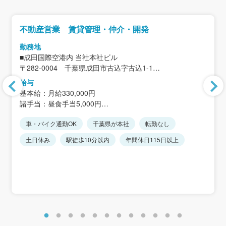
不動産営業 賃貸管理・仲介・開発
勤務地
■成田国際空港内 当社本社ビル
〒282-0004 千葉県成田市古込字古込1-1
成田国際空港第2旅客ターミナルビル北附属棟1階
給与
＜アクセス＞
基本給：月給330,000円
成田スカイアクセス線・京成本線・JR線「空港第2ビル
諸手当：昼食手当5,000円
駅」改札口より徒歩約5分
※その他、通勤手当及び時間外勤務手当は実費支給
★転勤なし
車・バイク通勤OK
千葉県が本社
転勤なし
※条件により資格手当、住宅手当支給あり
★車通勤可（駐車場完備／費用負担なし）
※経験・能力を考慮します。
土日休み
駅徒歩10分以内
年間休日115日以上