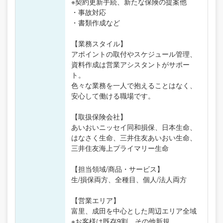
※契約更新手続、新たな保険の提案他
・事故対応
・書類作成など
【業務スタイル】
アポイントの取付やスケジュール管理、
資料作成は営業アシスタントがサポー
ト。
色々な業務を一人で抱えることはなく、
安心して働ける職場です。
【取扱保険会社】
あいおいニッセイ同和損保、日本生命、
はなさく生命、三井住友あいおい生命、
三井住友海上プライマリー生命
【担当領域/商品・サービス】
生/損保両方、全種目、個人/法人両方
【営業エリア】
富里、成田を中心とした周辺エリア全域
※お客様は既存9割、その他新規。