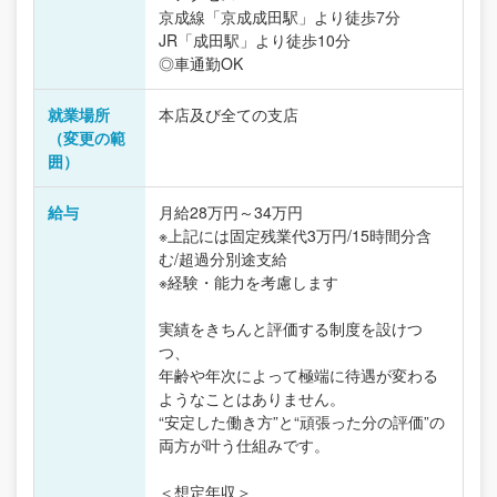
京成線「京成成田駅」より徒歩7分
JR「成田駅」より徒歩10分
◎車通勤OK
就業場所
本店及び全ての支店
（変更の範
囲）
給与
月給28万円～34万円
※上記には固定残業代3万円/15時間分含
む/超過分別途支給
※経験・能力を考慮します
実績をきちんと評価する制度を設けつ
つ、
年齢や年次によって極端に待遇が変わる
ようなことはありません。
“安定した働き方”と“頑張った分の評価”の
両方が叶う仕組みです。
＜想定年収＞