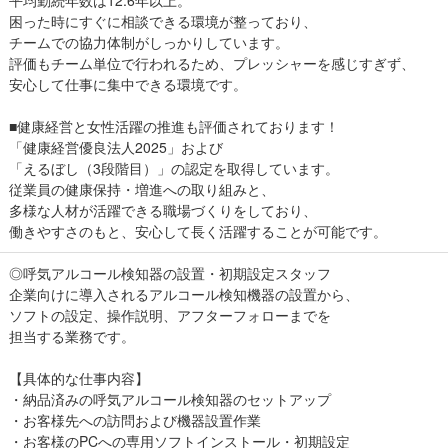
平均勤続年数は12.6年以上。
困った時にすぐに相談できる環境が整っており、
チームでの協力体制がしっかりしています。
評価もチーム単位で行われるため、プレッシャーを感じすぎず、
安心して仕事に集中できる環境です。
■健康経営と女性活躍の推進も評価されております！
「健康経営優良法人2025」および
「えるぼし（3段階目）」の認定を取得しています。
従業員の健康保持・増進への取り組みと、
多様な人材が活躍できる職場づくりをしており、
働きやすさのもと、安心して長く活躍することが可能です。
◎呼気アルコール検知器の設置・初期設定スタッフ
企業向けに導入されるアルコール検知機器の設置から、
ソフトの設定、操作説明、アフターフォローまでを
担当する業務です。
【具体的な仕事内容】
・納品済みの呼気アルコール検知器のセットアップ
・お客様先への訪問および機器設置作業
・お客様のPCへの専用ソフトインストール・初期設定