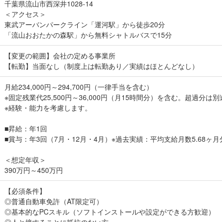
千葉県流山市西深井1028-14
＜アクセス＞
東武アーバンパークライン「運河駅」から徒歩20分
「流山おおたかの森駅」から無料シャトルバスで15分
【変更の範囲】会社の定める事業所
【転勤】当面なし（制度上は転勤あり／実績はほとんどなし）
月給234,000円～294,700円（一律手当を含む）
※固定残業代25,500円～36,000円（月15時間分）を含む。超過分は
※経験・能力を考慮します。
■昇給：年1回
■賞与：年3回（7月・12月・4月）※過去実績：平均支給月数5.68ヶ月
＜想定年収＞
390万円～450万円
【必須条件】
◎普通自動車免許（AT限定可）
◎基本的なPCスキル（ソフトインストールや設定ができる方歓迎）