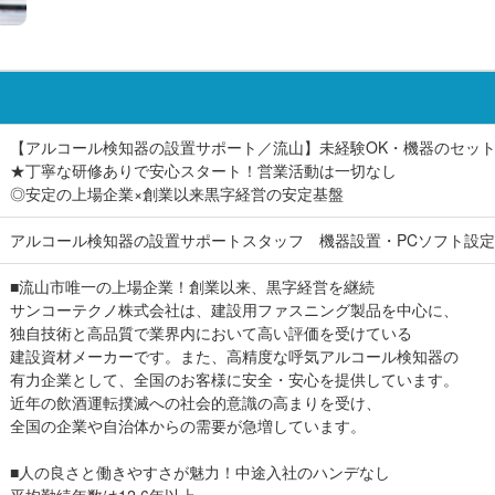
【アルコール検知器の設置サポート／流山】未経験OK・機器のセッ
★丁寧な研修ありで安心スタート！営業活動は一切なし
◎安定の上場企業×創業以来黒字経営の安定基盤
アルコール検知器の設置サポートスタッフ 機器設置・PCソフト設
■流山市唯一の上場企業！創業以来、黒字経営を継続
サンコーテクノ株式会社は、建設用ファスニング製品を中心に、
独自技術と高品質で業界内において高い評価を受けている
建設資材メーカーです。また、高精度な呼気アルコール検知器の
有力企業として、全国のお客様に安全・安心を提供しています。
近年の飲酒運転撲滅への社会的意識の高まりを受け、
全国の企業や自治体からの需要が急増しています。
■人の良さと働きやすさが魅力！中途入社のハンデなし