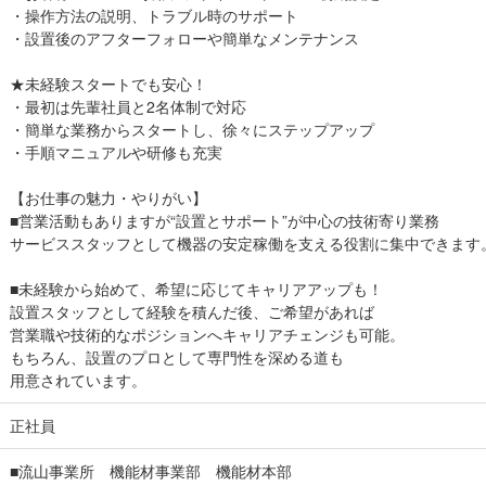
・操作方法の説明、トラブル時のサポート
・設置後のアフターフォローや簡単なメンテナンス
★未経験スタートでも安心！
・最初は先輩社員と2名体制で対応
・簡単な業務からスタートし、徐々にステップアップ
・手順マニュアルや研修も充実
【お仕事の魅力・やりがい】
■営業活動もありますが“設置とサポート”が中心の技術寄り業務
サービススタッフとして機器の安定稼働を支える役割に集中できます
■未経験から始めて、希望に応じてキャリアアップも！
設置スタッフとして経験を積んだ後、ご希望があれば
営業職や技術的なポジションへキャリアチェンジも可能。
もちろん、設置のプロとして専門性を深める道も
用意されています。
正社員
■流山事業所 機能材事業部 機能材本部