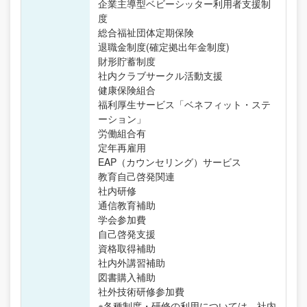
企業主導型ベビーシッター利用者支援制
度
総合福祉団体定期保険
退職金制度(確定拠出年金制度)
財形貯蓄制度
社内クラブサークル活動支援
健康保険組合
福利厚生サービス「ベネフィット・ステ
ーション」
労働組合有
定年再雇用
EAP（カウンセリング）サービス
教育自己啓発関連
社内研修
通信教育補助
学会参加費
自己啓発支援
資格取得補助
社内外講習補助
図書購入補助
社外技術研修参加費
※各種制度・研修の利用については、社内