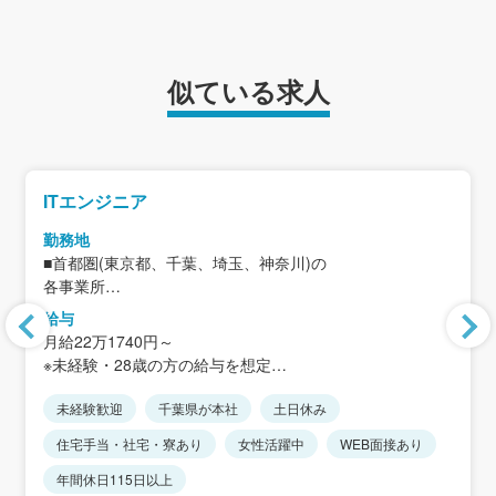
似ている求人
ITエンジニア
勤務地
■首都圏(東京都、千葉、埼玉、神奈川)の
各事業所
＜アクセス＞
給与
配属先によって異なる
月給22万1740円～
※未経験・28歳の方の給与を想定
◆想定月収
未経験歓迎
千葉県が本社
土日休み
25万1660円～(残業20時間した場合)
※経験・年齢等を考慮の上決定
住宅手当・社宅・寮あり
女性活躍中
WEB面接あり
年間休日115日以上