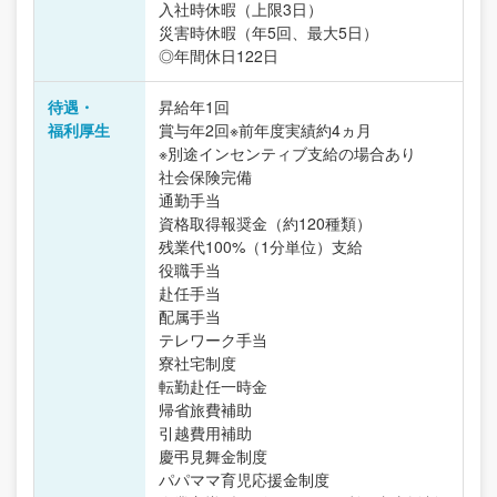
入社時休暇（上限3日）
災害時休暇（年5回、最大5日）
◎年間休日122日
待遇・
昇給年1回
福利厚生
賞与年2回※前年度実績約4ヵ月
※別途インセンティブ支給の場合あり
社会保険完備
通勤手当
資格取得報奨金（約120種類）
残業代100%（1分単位）支給
役職手当
赴任手当
配属手当
テレワーク手当
寮社宅制度
転勤赴任一時金
帰省旅費補助
引越費用補助
慶弔見舞金制度
パパママ育児応援金制度