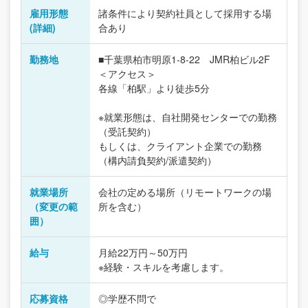
雇用形態
諸条件により契約社員として採用する場
(詳細)
合あり
勤務地
■千葉県柏市明原1-8-22 JMR柏ビル2F
＜アクセス＞
各線「柏駅」より徒歩5分
※就業形態は、自社開発センターでの勤務
（受託契約）
もしくは、クライアント企業での勤務
（構内請負契約/派遣契約）
就業場所
会社の定める場所（リモートワークの場
（変更の範
所を含む）
囲）
給与
月給22万円～50万円
※経験・スキルを考慮します。
応募資格
◎学歴不問で