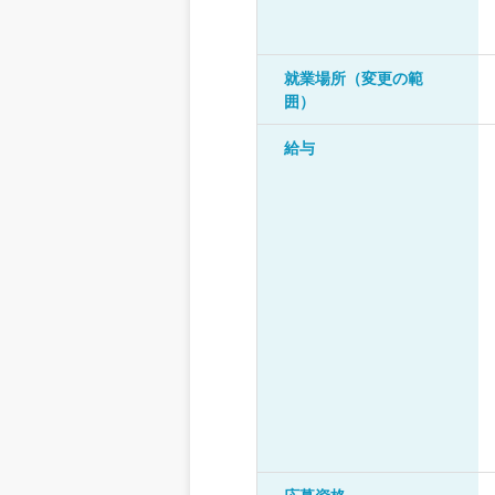
就業場所（変更の範
囲）
給与