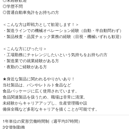
◎未経験歓迎
◎学歴不問
◎普通自動車免許をお持ちの方
＜こんな方は即戦力として歓迎します！＞
・製造ラインでの機械オペレーション経験（自動・半自動問わず）
・製品検査・品質チェック業務の経験（目視・機械いずれも歓迎）
＜こんな方にぴったり＞
・工場勤務にチャレンジしたいという気持ちをお持ちの方
・製造業での就業経験がある方
・夜勤のご経験がある方
★身近な製品に関われるやりがいあり！
当社製品は、パンやレトルト食品など
食品パッケージに広く使用されています。
食品関連製品を扱うため、職場は非常に清潔。
未経験からキャリアアップし、生産管理職や設
備保全職など多彩なキャリアを描くことが可能です。
1年単位の変形労働時間制（週平均37時間）
3交替制勤務