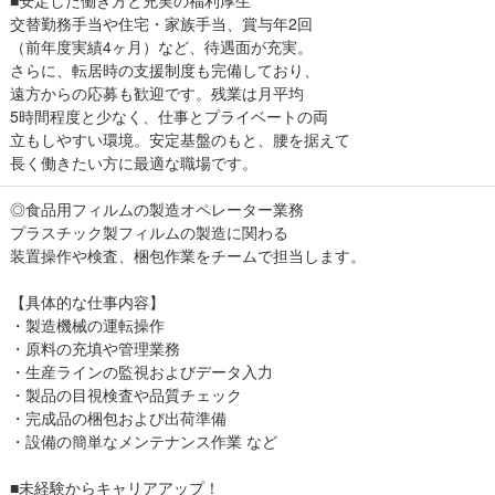
■安定した働き方と充実の福利厚生
交替勤務手当や住宅・家族手当、賞与年2回
（前年度実績4ヶ月）など、待遇面が充実。
さらに、転居時の支援制度も完備しており、
遠方からの応募も歓迎です。残業は月平均
5時間程度と少なく、仕事とプライベートの両
立もしやすい環境。安定基盤のもと、腰を据えて
長く働きたい方に最適な職場です。
◎食品用フィルムの製造オペレーター業務
プラスチック製フィルムの製造に関わる
装置操作や検査、梱包作業をチームで担当します。
【具体的な仕事内容】
・製造機械の運転操作
・原料の充填や管理業務
・生産ラインの監視およびデータ入力
・製品の目視検査や品質チェック
・完成品の梱包および出荷準備
・設備の簡単なメンテナンス作業 など
■未経験からキャリアアップ！