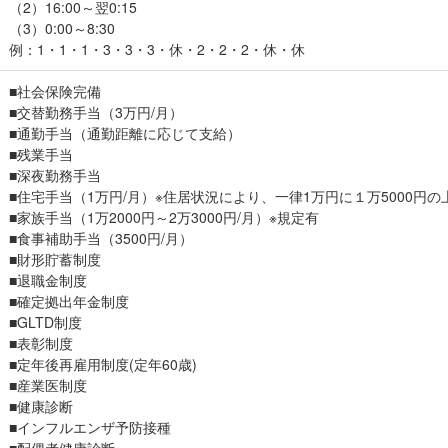
（2）16:00～翌0:15
（3）0:00～8:30
例：1・1・1・3・3・3・休・2・2・2・休・休
■社会保険完備
■交替勤務手当（3万円/月）
■通勤手当（通勤距離に応じて支給）
■残業手当
■深夜勤務手当
■住宅手当（1万円/月）※住居状況により、一律1万円に１万5000円
■家族手当（1万2000円～2万3000円/月）※規定有
■食事補助手当（3500円/月）
■財形貯蓄制度
■退職金制度
■確定拠出年金制度
■GLTD制度
■表彰制度
■定年後再雇用制度(定年60歳)
■産業医制度
■健康診断
■インフルエンザ予防接種