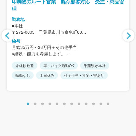
印刷物のルート営業 既存顧客対応 受注・納品管
理
勤務地
■本社
〒272-0803 千葉県市川市奉免町88
＜アクセス＞
給与
JR武蔵野線「市川大野駅」から徒歩20分
月給35万円～38万円＋その他手当
※駅から距離があるため、車通勤が便利です
※経験・能力を考慮します。
※転勤なし
※上記には住宅手当30,000円を含みます。
※車通勤可、駐車場完備
未経験歓迎
車・バイク通勤OK
千葉県が本社
※その他手当：禁煙手当5,000円、家族手当、携帯電話手当
15,000円など
転勤なし
土日休み
住宅手当・社宅・寮あり
＜モデル年収例＞
年収400万円／30歳
年収500万円／35歳
年収550万円／40歳
年収600万円／45歳