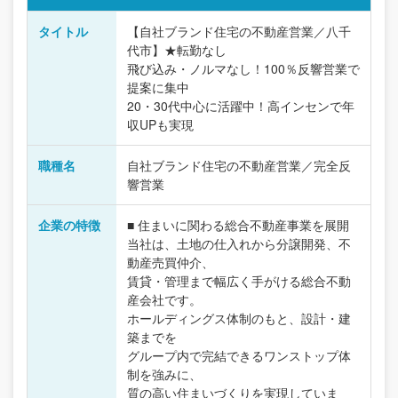
タイトル
【自社ブランド住宅の不動産営業／八千
代市】★転勤なし
飛び込み・ノルマなし！100％反響営業で
提案に集中
20・30代中心に活躍中！高インセンで年
収UPも実現
職種名
自社ブランド住宅の不動産営業／完全反
響営業
企業の特徴
■ 住まいに関わる総合不動産事業を展開
当社は、土地の仕入れから分譲開発、不
動産売買仲介、
賃貸・管理まで幅広く手がける総合不動
産会社です。
ホールディングス体制のもと、設計・建
築までを
グループ内で完結できるワンストップ体
制を強みに、
質の高い住まいづくりを実現していま