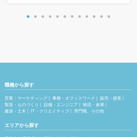
＜想定年収＞
初年度：400万円～500万円
＜年収例＞
年収485万円／入社4年目・27歳・営業職経験4年
年収682万円／入社11年目・34歳・営業職経験11年
職種から探す
営業・マーケティング
事務・オフィスワーク
販売・接客
製造・ものづくり
設備・エンジニア
物流・倉庫
建築・土木
IT・クリエイティブ
専門職、その他
エリアから探す