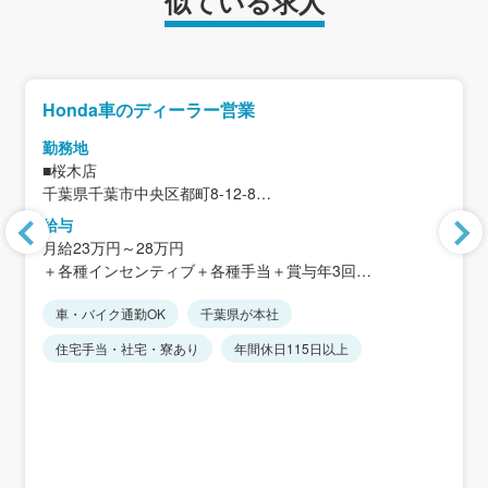
似ている求人
Honda車のディーラー営業
勤務地
■桜木店
千葉県千葉市中央区都町8-12-8
給与
＜アクセス＞
月給23万円～28万円
・千葉都市モノレール「桜木駅」から徒歩約24分
＋各種インセンティブ＋各種手当＋賞与年3回
・貝塚ICから車で約3分
★マイカー通勤可
車・バイク通勤OK
千葉県が本社
※固定残業代制なし
★転居を伴う転勤なし（近隣店舗への異動あり）
※時間外手当は別途全額支給します。
住宅手当・社宅・寮あり
年間休日115日以上
※経験・能力を考慮します。
＜賞与実績＞
入社2年目以降：年間平均5.9カ月分
初年度：年間平均2.4カ月分