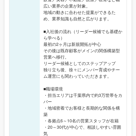
広い業界の企業が対象。
地域の動きに合わせた提案ができるた
め、業界知識も自然と広がります。
■入社後の流れ（リーダー候補でも基礎か
ら学べる）
最初の2ヶ月は新規開拓が中心
その後は既存顧客がメインの関係構築型
営業へ移行。
リーダー候補としてのステップアップ
独り立ち後、徐々にメンバー育成やチー
ム運営にも関わっていただきます。
■職場環境
・担当エリアは千葉県内で約3万世帯をカ
バー
・地域密着でお客様と長期的な関係を構
築
・各拠点6～10名の営業スタッフが在籍
・20～30代が中心で、相談しやすい雰囲
気