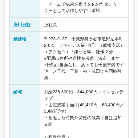
・チームで成果を追う文化のため、リー
ダーとして活躍しやすい環境
雇用形態
正社員
勤務地
〒273-0137 千葉県鎌ケ谷市道野辺本町
2-6-5 ファインズ笹川1F （船橋支店）
＜アクセス＞「鎌ケ谷駅」徒歩２分
※配属は住所や適性を考慮し決定します
※転勤は当面なし、あっても千葉県内です
他、八千代・千葉・柏・成田でも同時募
集
給与
月給238,600円～344,000円＋インセンテ
ィブ
・固定残業手当/月45,410円～65,400円／
30時間含む
・超過した時間外労働の残業手当は追加
支給
＜想定年収＞