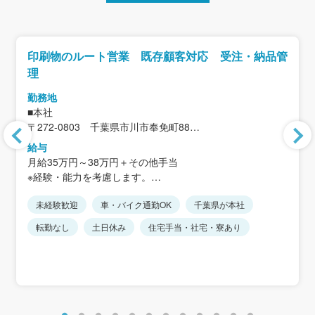
印刷物のルート営業 既存顧客対応 受注・納品管
理
勤務地
■本社
〒272-0803 千葉県市川市奉免町88
＜アクセス＞
給与
JR武蔵野線「市川大野駅」から徒歩20分
月給35万円～38万円＋その他手当
※駅から距離があるため、車通勤が便利です
※経験・能力を考慮します。
※転勤なし
※上記には住宅手当30,000円を含みます。
※車通勤可、駐車場完備
未経験歓迎
車・バイク通勤OK
千葉県が本社
※その他手当：禁煙手当5,000円、家族手当、携帯電話手当
15,000円など
転勤なし
土日休み
住宅手当・社宅・寮あり
＜モデル年収例＞
年収400万円／30歳
年収500万円／35歳
年収550万円／40歳
年収600万円／45歳