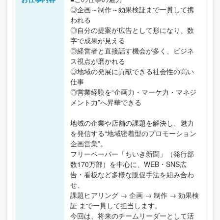
◎企画～制作～効果検証まで一貫して携
われる
◎自分の提案が広告として形になり、数
字で成果が見える
◎経営者と直接話す機会が多く、ビジネ
ス視点が磨かれる
◎地域の発展に貢献できる社会性の高い
仕事
◎営業経験を“企画力・マーケ力・マネジ
メント力”へ昇華できる
地域の企業や店舗の課題を解決し、魅力
を発信する“地域密着型のプロモーション
企画営業”。
フリーペーパー「ちいき新聞」（発行部
数170万部）を中心に、WEB・SNS広
告・看板など多様な販促手法を組み合わ
せ、
課題ヒアリング → 企画 → 制作 → 効果検
証 まで一貫して担当します。
今回は、将来のチームリーダーとして活