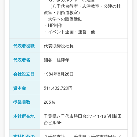
（八千代台教室・志津教室・公津の杜
教室・四街道教室）
・大学への販促活動
・HP制作
・イベント企画・運営 他
代表者役職
代表取締役社長
代表者名
細谷 佳津年
会社設立日
1984年8月28日
資本金
511,432,720円
従業員数
285名
本社所在地
千葉県八千代市勝田台北1-11-16 VH勝田
台ビル5F
本社以外の
八千代支社 千葉県八千代市勝田台北