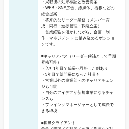
・掲載後の効果検証と改善提案
・WEB・SNS広告、紙媒体、看板などの
総合提案
・将来的なリーダー業務（メンバー育
成・同行・進捗管理・戦略立案）
・営業経験を活かしながら、企画・制
作・マネジメント に踏み込めるポジショ
ンです。
■キャリアパス（リーダー候補として早期
昇格可能）
・入社1年目で係長へ昇格した例あり
・3年目で部門長になった社員も
・営業以外の事業部へのキャリアチェン
ジも可能
・自分のアイデアが新規事業になるチャ
ンスも
・プレイングマネージャーとして成長で
きる環境
■担当クライアント
飲食／美容／不動産／医療／教育など幅