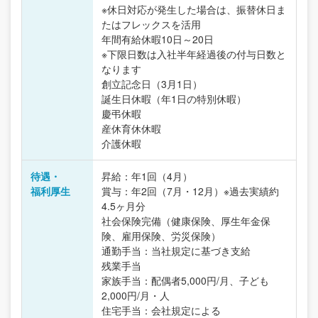
※休日対応が発生した場合は、振替休日ま
たはフレックスを活用
年間有給休暇10日～20日
※下限日数は入社半年経過後の付与日数と
なります
創立記念日（3月1日）
誕生日休暇（年1日の特別休暇）
慶弔休暇
産休育休休暇
介護休暇
待遇・
昇給：年1回（4月）
福利厚生
賞与：年2回（7月・12月）※過去実績約
4.5ヶ月分
社会保険完備（健康保険、厚生年金保
険、雇用保険、労災保険）
通勤手当：当社規定に基づき支給
残業手当
家族手当：配偶者5,000円/月、子ども
2,000円/月・人
住宅手当：会社規定による