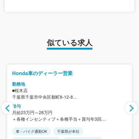
似ている求人
Honda車のディーラー営業
勤務地
■桜木店
千葉県千葉市中央区都町8-12-8
給与
＜アクセス＞
月給23万円～28万円
・千葉都市モノレール「桜木駅」から徒歩約24分
＋各種インセンティブ＋各種手当＋賞与年3回
・貝塚ICから車で約3分
★マイカー通勤可
車・バイク通勤OK
千葉県が本社
※固定残業代制なし
★転居を伴う転勤なし（近隣店舗への異動あり）
※時間外手当は別途全額支給します。