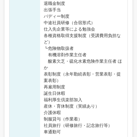
退職金制度
出張手当
バディー制度
中途社員研修（合宿形式）
仕入先企業等による勉強会
各種資格取得支援制度（受講費用負担な
ど）
┗危険物取扱者
有機溶剤作業主任者
酸素欠乏・硫化水素危険作業主任者 ほ
か
表彰制度（永年勤続表彰・営業表彰・提
案表彰）
再雇用制度
誕生日休暇
福利厚生倶楽部加入
産休・育休制度（実績あり）
介護休暇
制服貸与（作業着）
社員旅行（研修旅行・記念旅行等）
車通勤可