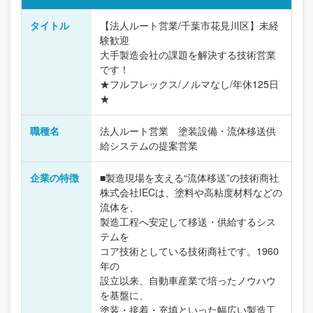
タイトル
【法人ルート営業/千葉市花見川区】未経
験歓迎
大手製造会社の課題を解決する技術営業
です！
★フルフレックス/ノルマなし/年休125日
★
職種名
法人ルート営業 塗装設備・流体移送供
給システムの提案営業
企業の特徴
■製造現場を支える“流体移送”の技術商社
株式会社IECは、塗料や高粘度材料などの
流体を、
製造工程へ安定して移送・供給するシス
テムを
コア技術としている技術商社です。1960
年の
設立以来、自動車産業で培ったノウハウ
を基盤に、
塗装・接着・充填といった幅広い製造工