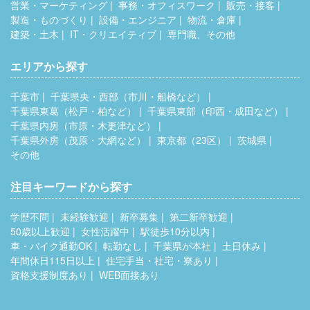
営業・マーケティング
事務・オフィスワーク
販売・接客
製造・ものづくり
設備・エンジニア
物流・倉庫
建築・土木
IT・クリエイティブ
専門職、その他
エリアから探す
千葉市
千葉県央・西部（市川・船橋など）
千葉県東葛（松戸・柏など）
千葉県東部（印西・成田など）
千葉県内房（市原・木更津など）
千葉県外房（茂原・大網など）
東京都（23区）
茨城県
その他
注目キーワードから探す
学歴不問
未経験歓迎
新卒募集
第二新卒歓迎
50歳以上歓迎
女性活躍中
駅徒歩10分以内
車・バイク通勤OK
転勤なし
千葉県が本社
土日休み
年間休日115日以上
住宅手当・社宅・寮あり
資格支援制度あり
WEB面接あり