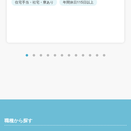
住宅手当・社宅・寮あり
年間休日115日以上
※経験・能力を考慮します。
＜賞与実績＞
入社2年目以降：年間平均5.9カ月分
初年度：年間平均2.4カ月分
＜想定年収＞
初年度：400万円～500万円
＜年収例＞
年収485万円／入社4年目・27歳・営業職経験4年
年収682万円／入社11年目・34歳・営業職経験11年
職種から探す