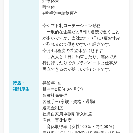
介護休業
時間休
※希望休申請制度有
◎シフト制ローテーション勤務
一般的な企業だと5日間連続で働くこと
が多いですが、当社は2・3日に1度お休み
が取れるので働きやすいと評判です。
◎月4日程度の希望休が出せます！
ご友人と土日に約束したり、連休で旅
行に行ったりできプライベートと仕事が
両立できるのが嬉しいポイントです。
待遇・
昇給年1回
福利厚生
賞与年2回(4.8ヶ月分)
各種社保完備
各種手当(家族・資格・通勤)
退職金制度
社員自家用車割引購入制度
産休・育休制度
育休取得率（女性100％・男性50％）
資格取得援助(中型免許取得費補助/取得後