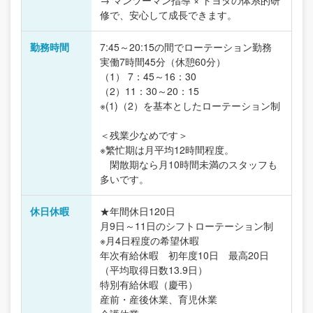
→ マンツーマン指導 × トヨタの体系的研
修で、安心して成長できます。
勤務時間
7:45～20:15の間でローテーション勤務
実働7時間45分（休憩60分）
（1） 7：45～16：30
（2）11：30～20：15
※(1)（2）を基本としたローテーション制
＜残業少なめです＞
※繁忙期は月平均12時間程度。
閑散期なら月10時間未満のスタッフも
多いです。
休日休暇
★年間休日120日
月9日～11日のシフトローテーション制
※月4日程度の希望休暇
年次有給休暇 初年度10日 最高20日
（平均取得日数13.9日）
特別有給休暇（慶弔）
産前・産後休業、育児休業