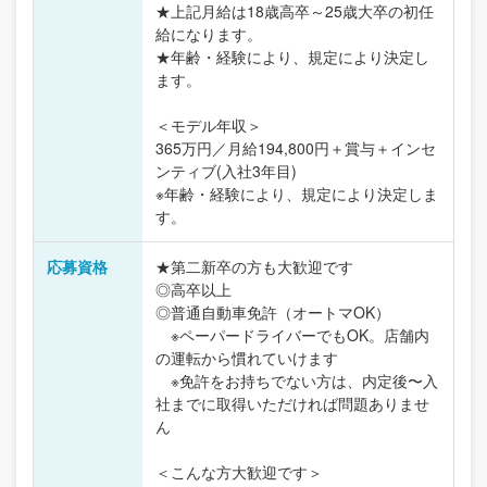
★上記月給は18歳高卒～25歳大卒の初任
給になります。
★年齢・経験により、規定により決定し
ます。
＜モデル年収＞
365万円／月給194,800円＋賞与＋インセ
ンティブ(入社3年目)
※年齢・経験により、規定により決定しま
す。
応募資格
★第二新卒の方も大歓迎です
◎高卒以上
◎普通自動車免許（オートマOK）
※ペーパードライバーでもOK。店舗内
の運転から慣れていけます
※免許をお持ちでない方は、内定後〜入
社までに取得いただければ問題ありませ
ん
＜こんな方大歓迎です＞