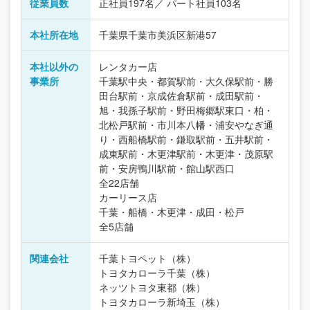
従業員数
正社員197名／ パート社員103名
本社所在地
千葉県千葉市美浜区新港57
本社以外の
レンタカー店
事業所
千葉駅中央・都賀駅前・大久保駅前・勝
田台駅前・京成佐倉駅前・成田駅前・
旭・我孫子駅前・野田梅郷駅東口・柏・
北松戸駅前・市川本八幡・浦安やなぎ通
り・西船橋駅前・鎌取駅前・五井駅前・
成東駅前・木更津駅前・木更津・茂原駅
前・安房鴨川駅前・館山駅西口
全22店舗
カーリース店
千葉・船橋・木更津・成田・松戸
全5店舗
関連会社
千葉トヨペット（株）
トヨタカローラ千葉（株）
ネッツトヨタ東都（株）
トヨタカローラ新埼玉（株）