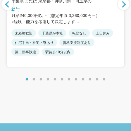
千葉県 または 東京都・神奈川県・埼玉県の
イオン・イトーヨーカドー・百貨店など
給与
月給240,000円以上（想定年収 3,360,000円～）
本社：千葉県松戸市下矢切141-1（矢切駅 徒歩1分）
※経験・能力を考慮して決定します
※直行直帰が基本
※短時間正社員はみなし残業はありません
※本社出勤は週1〜2日程度
未経験歓迎
千葉県が本社
転勤なし
土日休み
※短時間正社員からエリア限定総合職や総合職への転換も
可能です。
住宅手当・社宅・寮あり
資格支援制度あり
第二新卒歓迎
駅徒歩10分以内