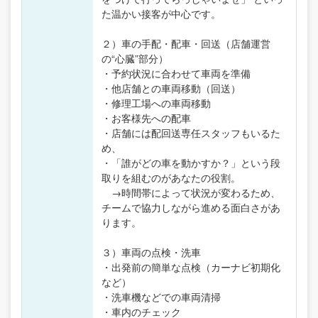
た温かい接客が中心です。
２）車の手配・配車・回送（店舗運営
の“心臓”部分）
・予約状況に合わせて車両を準備
・他店舗との車両移動（回送）
・修理工場への車両移動
・お客様先への配車
・店舗には配回送専任スタッフもいるた
め、
・「誰がどの車を動かすか？」という段
取りを組むのがあなたの役割。
→時間帯によって状況が変わるため、
チームで協力しながら進める面白さがあ
ります。
３）車両の点検・洗車
・出発前の簡単な点検（カーナビ初期化
など）
・洗車機などでの車両清掃
・車内のチェック