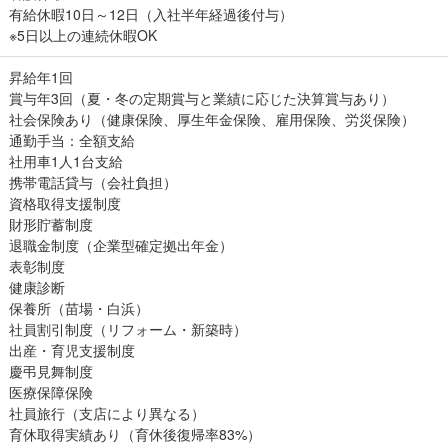
有給休暇10日～12日（入社半年経過後付与）
※5日以上の連続休暇OK
昇給年1回
賞与年3回（夏・冬の定期賞与と業績に応じた決算賞与あり）
社会保険あり（健康保険、厚生年金保険、雇用保険、労災保険）
通勤手当：全額支給
社用車1人1台支給
携帯電話貸与（会社負担）
資格取得支援制度
財形貯蓄制度
退職金制度（企業型確定拠出年金）
表彰制度
健康診断
保養所（苗場・白浜）
社員割引制度（リフォーム・新築時）
出産・育児支援制度
慶弔見舞制度
医療保障保険
社員旅行（支店により異なる）
育休取得実績あり（育休後復帰率83%）