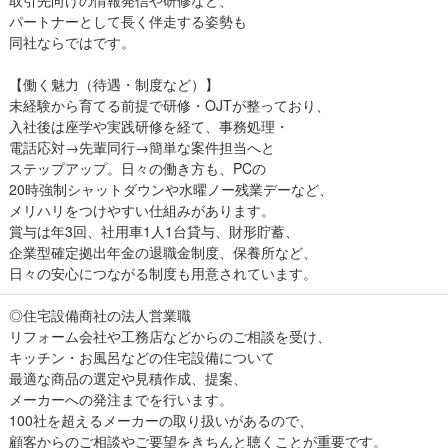
取引先向けの情報発信や研修など、
パートナーとして長く伴走する姿勢も
同社ならではです。
【働く魅力（待遇・制度など）】
未経験から育てる前提で研修・OJTが整っており、
入社後は座学や実践研修を経て、事務処理・
電話応対→先輩同行→簡単な案件担当へと
ステップアップ。日々の働き方も、PCの
20時強制シャットダウンや水曜ノー残業デーなど、
メリハリをつけやすい仕組みがあります。
賞与は年3回、社用車1人1台貸与、財形貯蓄、
企業型確定拠出年金の退職金制度、保養所など、
日々の安心につながる制度も用意されています。
◎住宅設備商社の法人営業職
リフォーム会社や工務店などからのご相談を受け、
キッチン・お風呂などの住宅設備について
最適な商品の選定や見積作成、提案、
メーカーへの発注までを行います。
100社を超えるメーカーの取り扱いがあるので、
顧客からのご相談やご要望をきちんと聴くことが重要です。