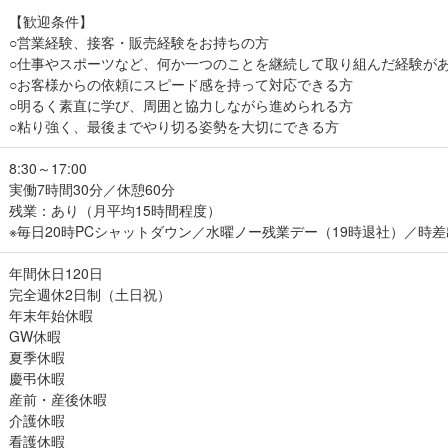
【歓迎条件】
○営業経験、接客・販売経験をお持ちの方
○仕事やスポーツなど、何か一つのことを継続して取り組んだ経験が
○お客様からの依頼にスピード感を持って対応できる方
○明るく素直に学び、周囲と協力しながら進められる方
○粘り強く、最後までやり切る姿勢を大切にできる方
8:30～17:00
実働7時間30分／休憩60分
残業：あり（月平均15時間程度）
※毎日20時PCシャットダウン／水曜ノー残業デー（19時退社）／時
年間休日120日
完全週休2日制（土日祝）
年末年始休暇
GW休暇
夏季休暇
慶弔休暇
産前・産後休暇
介護休暇
看護休暇