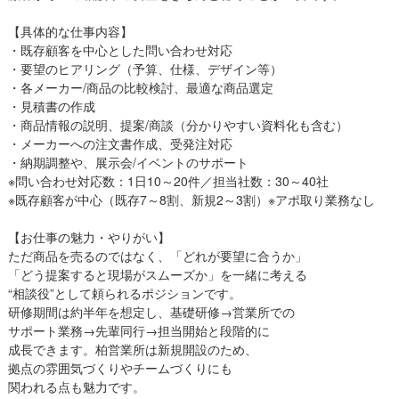
【具体的な仕事内容】
・既存顧客を中心とした問い合わせ対応
・要望のヒアリング（予算、仕様、デザイン等）
・各メーカー/商品の比較検討、最適な商品選定
・見積書の作成
・商品情報の説明、提案/商談（分かりやすい資料化も含む）
・メーカーへの注文書作成、受発注対応
・納期調整や、展示会/イベントのサポート
※問い合わせ対応数：1日10～20件／担当社数：30～40社
※既存顧客が中心（既存7～8割、新規2～3割）※アポ取り業務なし
【お仕事の魅力・やりがい】
ただ商品を売るのではなく、「どれが要望に合うか」
「どう提案すると現場がスムーズか」を一緒に考える
“相談役”として頼られるポジションです。
研修期間は約半年を想定し、基礎研修→営業所での
サポート業務→先輩同行→担当開始と段階的に
成長できます。柏営業所は新規開設のため、
拠点の雰囲気づくりやチームづくりにも
関われる点も魅力です。