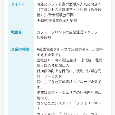
タイトル
お昼のカフェと夜の酒場が人気のお店♪
【プロントの店舗運営・正社員（店長候
補）】/飲食経験は不問
★勤務地/葛飾区金町駅前
職種名
カフェ・プロントの店舗運営スタッフ
店長候補
企業の特徴
■京成電鉄グループで沿線の暮らしと旅を
支える企業です
当社は1999年の設立以来、京成線・北総
線沿線の各駅周辺の
付加価値向上を目的に、便利で快適な商
品・サービスを
提供してきた京成電鉄のグループ企業で
す。
現在は東京・千葉エリアの駅構内や周辺
地域で、
コンビニエンスストア「ファミリーマー
ト」、
カフェ＆バー「プロント」、ベーカリー