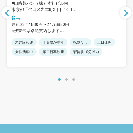
■山崎製パン（株）本社ビル内
東京都千代田区岩本町3丁目10-1
＜アクセス＞「秋葉原駅」徒歩5分、「岩本町駅」徒歩1分
給与
※転勤は基本ありません
月給23万1880円〜27万6880円
※残業代は別途支給します
未経験歓迎
千葉県が本社
転勤なし
土日休み
＜月収例＞※残業10.0時間を想定
・279,839円（30歳の場合）
女性活躍中
第二新卒歓迎
駅徒歩10分以内
・290,566円（35歳の場合）
・295,929円（40歳の場合）