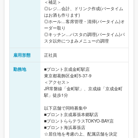
＜補足＞
◎レジ…会計、ドリンク作成(バータイム
はお酒も作ります)
◎ホール…客席管理・清掃(バータイム)オ
ーダー取り
◎キッチン…パスタの調理(バータイム)パ
スタ以外につまみメニューの調理
雇用形態
正社員
勤務地
■プロント京成金町駅店
東京都葛飾区金町5-37-9
＜アクセス＞
JR常磐線「金町駅」、京成線「京成金町
駅」徒歩1分
以下店舗で同時募集中
■プロント京成幕張本郷駅店
■プロントららテラスTOKYO-BAY店
■プロント海浜幕張店
☆居住地を考慮の上、配属店舗を決定