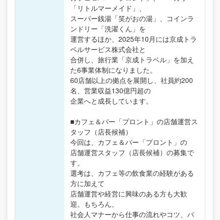
「リトルマーメイド」、
スーパー銭湯「笑がおの湯」、コインラ
ンドリー「洗濯くん」を
運営するほか、2025年10月には京成トラ
ベルサービス株式会社と
合併し、旅行業「京成トラベル」を加え
た6事業体制になりました。
60店舗以上の拠点を展開し、社員約200
名、営業収益130億円超の
企業へと成長しています。
■カフェ＆バー「プロント」の店舗運営ス
タッフ（店長候補）
今回は、カフェ＆バー「プロント」の
店舗運営スタッフ（店長候補）の募集で
す。
選考は、カフェ等の飲食業の経験がある
方に加えて
店舗運営や経営に興味のある方も大歓
迎。もちろん、
社会人マナーから仕事の流れやコツ、パ