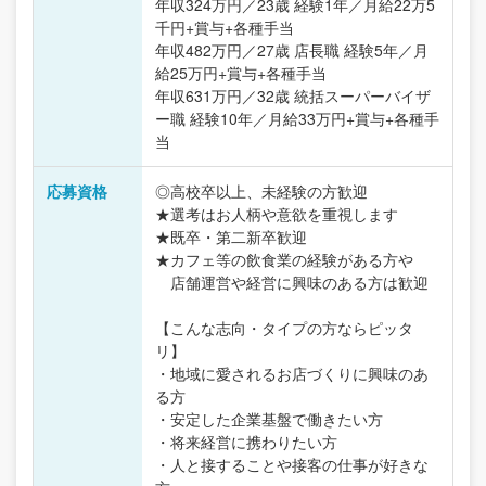
年収324万円／23歳 経験1年／月給22万5
千円+賞与+各種手当
年収482万円／27歳 店長職 経験5年／月
給25万円+賞与+各種手当
年収631万円／32歳 統括スーパーバイザ
ー職 経験10年／月給33万円+賞与+各種手
当
応募資格
◎高校卒以上、未経験の方歓迎
★選考はお人柄や意欲を重視します
★既卒・第二新卒歓迎
★カフェ等の飲食業の経験がある方や
店舗運営や経営に興味のある方は歓迎
【こんな志向・タイプの方ならピッタ
リ】
・地域に愛されるお店づくりに興味のあ
る方
・安定した企業基盤で働きたい方
・将来経営に携わりたい方
・人と接することや接客の仕事が好きな