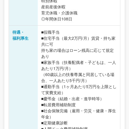
特別休暇
産前産後休暇
育児休職・介護休職
◎年間休日108日
待遇・
■役職手当
福利厚生
■住宅手当（最大2万円/月）賃貸・持ち家
共に可
持ち家の場合はローン残高に応じて規定
あり
■家族手当（扶養配偶者・子どもは、一人
あたり1万円/月）
（60歳以上の扶養尊属と同居している場
合、一人あたり5千円/月）
■通勤手当（1ヶ月あたり5万円を上限とし
て実費支給）
■慶弔金（結婚・出産・進学時等）
■転居費用補助制度
■社会保険完備（雇用・労災・健康・厚生
年金）
■定期健康診断
■人間ドック費用補助制度