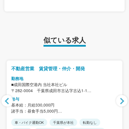
似ている求人
不動産営業 賃貸管理・仲介・開発
勤務地
■成田国際空港内 当社本社ビル
〒282-0004 千葉県成田市古込字古込1-1
成田国際空港第2旅客ターミナルビル北附属棟1階
給与
＜アクセス＞
基本給：月給330,000円
成田スカイアクセス線・京成本線・JR線「空港第2ビル
諸手当：昼食手当5,000円
駅」改札口より徒歩約5分
※その他、通勤手当及び時間外勤務手当は実費支給
★転勤なし
車・バイク通勤OK
千葉県が本社
転勤なし
※条件により資格手当、住宅手当支給あり
★車通勤可（駐車場完備／費用負担なし）