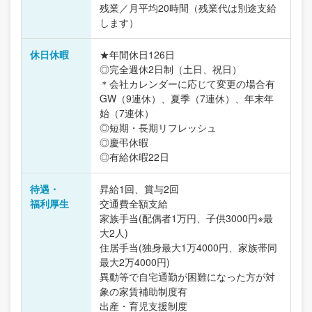
残業／月平均20時間（残業代は別途支給
します）
休日休暇
★年間休日126日
◎完全週休2日制（土日、祝日）
＊会社カレンダーに応じて変更の場合有
GW（9連休）、夏季（7連休）、年末年
始（7連休）
◎短期・長期リフレッシュ
◎慶弔休暇
◎有給休暇22日
待遇・
昇給1回、賞与2回
福利厚生
交通費全額支給
家族手当(配偶者1万円、子供3000円※最
大2人)
住居手当(独身最大1万4000円、家族帯同
最大2万4000円)
異動等で自宅通勤が困難になった方が対
象の家賃補助制度有
出産・育児支援制度