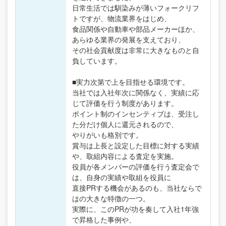
日常生活では馴染みが薄いフォークリフ
トですが、物流業界をはじめ、
食品関係や自動車や部品メーカーほか、
あらゆる業界の発展を支えており、
その社会貢献度は非常に大きなものと自
負しています。
■実力次第で上を目指せる環境です。
当社では入社年次に関係なく、実績に応
じて評価を行う制度があります。
ポイント制のインセンティブは、受注し
た分だけ個人に還元されるので、
やりがいも格別です。
賞与は上長と設定した目標に対する実績
や、取組内容による査定を実施。
役員が各メンバーの評価を行う査定会で
は、自身の実績や取組を役員に
直接PRする機会があるのも、当社ならで
はの大きな特徴の一つ。
実際に、このPRが功を奏して入社1年強
で昇格した事例や、