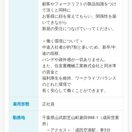
顧客やフォークリフトの製品知識をつけ
て頂くと同時に
お客様に顔を覚えてもらい、関係性を築
いてきながら
新規の受注につなげていってください。
＜働く環境について＞
中途入社者が約7割と多いため、新卒/中
途の垣根、
ハンデや疎外感が一切ありません。
また、住友重機械工業株式会社と同水準
の賃金と
福利厚生を維持、ワークライフバランス
のとれた環境で
長く安心して働くことができます。
雇用形態
正社員
勤務地
千葉県山武郡芝山町菱田998-1（成田営業
所）
＜アクセス＞「成田空港駅」車3分