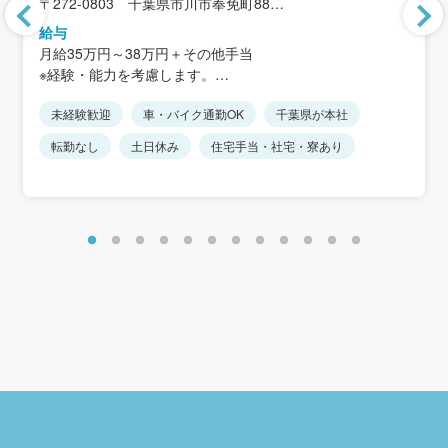
〒272-0803 千葉県市川市奉免町88
＜アクセス＞
給与
JR武蔵野線「市川大野駅」から徒歩20分
月給35万円～38万円＋その他手当
※駅から距離があるため、車通勤が便利です
※経験・能力を考慮します。
※転勤なし
※上記には住宅手当30,000円を含みます。
※車通勤可、駐車場完備
未経験歓迎
車・バイク通勤OK
千葉県が本社
※その他手当：禁煙手当5,000円、家族手当、携帯電話手当
15,000円など
転勤なし
土日休み
住宅手当・社宅・寮あり
＜モデル年収例＞
年収400万円／30歳
年収500万円／35歳
年収550万円／40歳
年収600万円／45歳