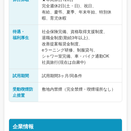
完全週休2日(土・日)、祝日、
有給、慶弔、夏季、年末年始、特別休
暇、育児休暇
待遇・
社会保険完備、資格取得支援制度、
福利厚生
退職金制度(勤続3年以上)、
改善提案報奨金制度、
eラーニング研修、制服貸与、
シャワー室完備、車・バイク通勤OK
社員旅行(現在は自粛中)
試用期間
試用期間3ヶ月/同条件
受動喫煙防
敷地内禁煙（完全禁煙・喫煙場所なし）
止措置
企業情報