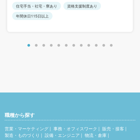
＜想定年収＞
住宅手当・社宅・寮あり
資格支援制度あり
368万5300円～420万3700円
年間休日115日以上
＜年収モデル＞
年収約368万円／正社員：高卒7年目・25歳相当
年収約394万円／正社員：高卒12年目・30歳相当
年収約420万円／正社員：高卒17年目・35歳相当
※これまでのキャリアを評価します。
＜別途手当＞
住宅手当：8,000円
家族手当：8,000円（扶養配偶者＋子1人）
時間外手当
通勤手当
職種から探す
営業・マーケティング
事務・オフィスワーク
販売・接客
製造・ものづくり
設備・エンジニア
物流・倉庫