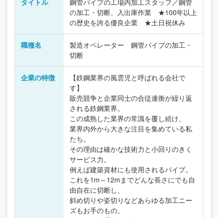
タイトル
鋼管パイプの工場内加工スタッフ／鋼管
の加工・切断、入出庫作業 ★100年以上
の歴史を誇る優良企業 ★土日祝休み
職種名
製造オペレーター 鋼管パイプの加工・
切断
企業の特徴
【鉄鋼業界の風雲児と呼ばれる会社で
す】
販売競争と企業同士の合従連衡が繰り返
される鉄鋼業界。
この成熟した業界の常識を覆し続け、
業界内外から大きな注目を集めている私
たち。
その理由は確かな技術力と小回りのきく
サービス力。
例えば建築資材にも使用されるパイプ。
これを1m～12mまでどんな長さにでも自
由自在に切断し、
斜め切りや姿切りなどあらゆる加工ニー
ズもお手のもの。