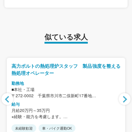
似ている求人
高力ボルトの熱処理炉スタッフ 製品強度を整える
熱処理オペレーター
勤務地
■本社・工場
〒272-0002 千葉県市川市二俣新町17番地
＜アクセス＞
給与
JR京葉線「二俣新町駅」から徒歩12分
月給20万円～35万円
※車・バイク通勤可
※経験・能力を考慮します。
※JR「西船橋駅」より無料送迎バスあり
※住宅手当、家族手当を含まない金額です。
未経験歓迎
車・バイク通勤OK