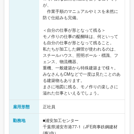
が、
作業手順のマニュアルやミスを未然に
防ぐ仕組みも完備。
＜自分の仕事が形となって残る＞
モノ作りの仕事の醍醐味は、何といって
も自分の仕事が形となって残ること。
私たちが加工した鋼管が使われるのは、
スチールハウス、照明ポール・標識、フ
ェンス、物流機器、
重機、一般建築から特殊建築まで様々。
みなさんもCMなどで一度は見たことのあ
る建築物もあります。
まさに地図に残る、モノ作りの楽しさに
溢れた仕事といえるでしょう。
雇用形態
正社員
勤務地
■浦安加工センター
千葉県浦安市港77-1（JFE商事鉄鋼建材
(株)内）