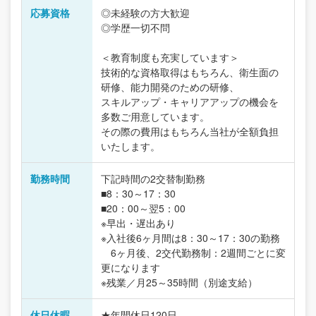
応募資格
◎未経験の方大歓迎
◎学歴一切不問
＜教育制度も充実しています＞
技術的な資格取得はもちろん、衛生面の
研修、能力開発のための研修、
スキルアップ・キャリアアップの機会を
多数ご用意しています。
その際の費用はもちろん当社が全額負担
いたします。
勤務時間
下記時間の2交替制勤務
■8：30～17：30
■20：00～翌5：00
※早出・遅出あり
※入社後6ヶ月間は8：30～17：30の勤務
6ヶ月後、2交代勤務制：2週間ごとに変
更になります
※残業／月25～35時間（別途支給）
休日休暇
★年間休日120日