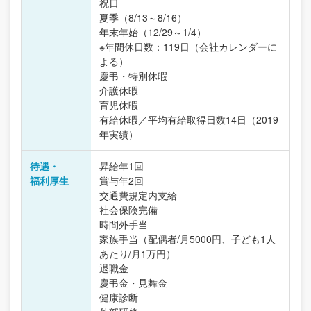
祝日
夏季（8/13～8/16）
年末年始（12/29～1/4）
※年間休日数：119日（会社カレンダーに
よる）
慶弔・特別休暇
介護休暇
育児休暇
有給休暇／平均有給取得日数14日（2019
年実績）
待遇・
昇給年1回
福利厚生
賞与年2回
交通費規定内支給
社会保険完備
時間外手当
家族手当（配偶者/月5000円、子ども1人
あたり/月1万円）
退職金
慶弔金・見舞金
健康診断