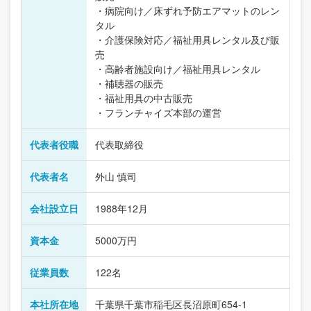
・病院向け／床ずれ予防エアマットのレン
タル
・介護保険対応／福祉用具レンタル及び販
売
・高齢者施設向け／福祉用具レンタル
・補聴器の販売
・福祉用具の中古販売
・フランチャイズ本部の運営
代表者役職
代表取締役
代表者名
外山 慎司
会社設立日
1988年12月
資本金
5000万円
従業員数
122名
本社所在地
千葉県千葉市稲毛区長沼原町654-1