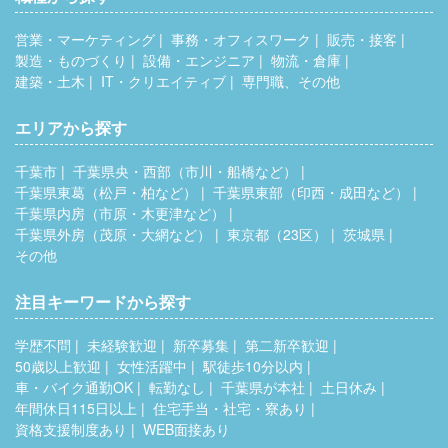
営業・マーケティング
事務・オフィスワーク
販売・接客
製造・ものづくり
設備・エンジニア
物流・倉庫
建築・土木
IT・クリエイティブ
専門職、その他
エリアから探す
千葉市
千葉県央・西部（市川・船橋など）
千葉県東葛（松戸・柏など）
千葉県東部（印西・成田など）
千葉県内房（市原・木更津など）
千葉県外房（茂原・大網など）
東京都（23区）
茨城県
その他
注目キーワードから探す
学歴不問
未経験歓迎
新卒募集
第二新卒歓迎
50歳以上歓迎
女性活躍中
駅徒歩10分以内
車・バイク通勤OK
転勤なし
千葉県が本社
土日休み
年間休日115日以上
住宅手当・社宅・寮あり
資格支援制度あり
WEB面接あり