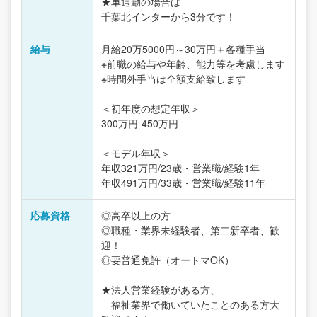
★車通勤の場合は
千葉北インターから3分です！
給与
月給20万5000円～30万円＋各種手当
※前職の給与や年齢、能力等を考慮します
※時間外手当は全額支給致します
＜初年度の想定年収＞
300万円-450万円
＜モデル年収＞
年収321万円/23歳・営業職/経験1年
年収491万円/33歳・営業職/経験11年
応募資格
◎高卒以上の方
◎職種・業界未経験者、第二新卒者、歓
迎！
◎要普通免許（オートマOK）
★法人営業経験がある方、
福祉業界で働いていたことのある方大