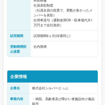
外部研修
社員表彰制度
（社員全員の投票で、票数が多かったメ
ンバーを表彰）
社用車貸与（通勤使用OK・駐車場代月1
万円まで会社負担）
試用期間
試用期間6ヵ月(待遇同じ)
受動喫煙防
社内禁煙
止措置
企業情報
企業名
株式会社シルバーとっぷ
事業内容
・病院、高齢者及び障がい者施設向け備品
販売