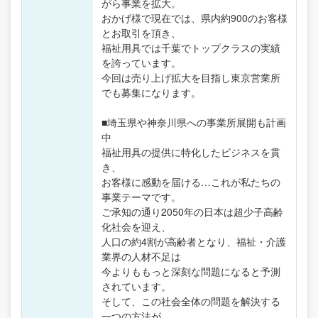
がら事業を拡大。
おかげ様で現在では、県内約900のお客様
とお取引を頂き、
福祉用具では千葉でトップクラスの実績
を誇っています。
今回は売り上げ拡大を目指し東京営業所
でも募集になります。
■埼玉県や神奈川県への事業所展開も計画
中
福祉用具の提供に特化したビジネスを貫
き、
お客様に感動を届ける…これが私たちの
事業テーマです。
ご承知の通り2050年の日本は超少子高齢
化社会を迎え、
人口の約4割が高齢者となり、福祉・介護
業界の人材不足は
今よりももっと深刻な問題になると予測
されています。
そして、この社会全体の問題を解決する
一つの方法が、