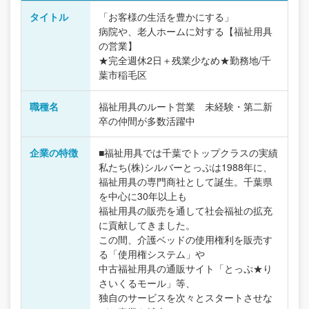
タイトル
「お客様の生活を豊かにする」
病院や、老人ホームに対する【福祉用具
の営業】
★完全週休2日＋残業少なめ★勤務地/千
葉市稲毛区
職種名
福祉用具のルート営業 未経験・第二新
卒の仲間が多数活躍中
企業の特徴
■福祉用具では千葉でトップクラスの実績
私たち(株)シルバーとっぷは1988年に、
福祉用具の専門商社として誕生。千葉県
を中心に30年以上も
福祉用具の販売を通して社会福祉の拡充
に貢献してきました。
この間、介護ベッドの使用権利を販売す
る「使用権システム」や
中古福祉用具の通販サイト「とっぷ★り
さいくるモール」等、
独自のサービスを次々とスタートさせな