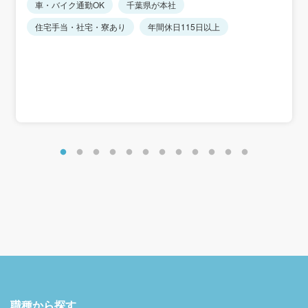
★マイカー通勤可
車・バイク通勤OK
千葉県が本社
※固定残業代制なし
★転居を伴う転勤なし（近隣店舗への異動あり）
※時間外手当は別途全額支給します。
住宅手当・社宅・寮あり
年間休日115日以上
※経験・能力を考慮します。
＜賞与実績＞
入社2年目以降：年間平均5.9カ月分
初年度：年間平均2.4カ月分
＜想定年収＞
初年度：400万円～500万円
＜年収例＞
年収485万円／入社4年目・27歳・営業職経験4年
年収682万円／入社11年目・34歳・営業職経験11年
職種から探す