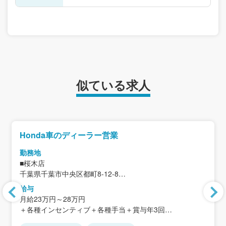
似ている求人
Honda車のディーラー営業
勤務地
■桜木店
千葉県千葉市中央区都町8-12-8
給与
＜アクセス＞
月給23万円～28万円
・千葉都市モノレール「桜木駅」から徒歩約24分
＋各種インセンティブ＋各種手当＋賞与年3回
・貝塚ICから車で約3分