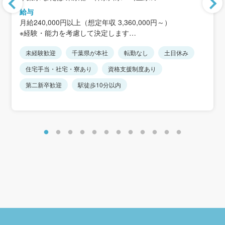
イオン・イトーヨーカドー・百貨店など
給与
月給240,000円以上（想定年収 3,360,000円～）
本社：千葉県松戸市下矢切141-1（矢切駅 徒歩1分）
※経験・能力を考慮して決定します
※直行直帰が基本
※短時間正社員はみなし残業はありません
※本社出勤は週1〜2日程度
未経験歓迎
千葉県が本社
転勤なし
土日休み
※短時間正社員からエリア限定総合職や総合職への転換も
可能です。
住宅手当・社宅・寮あり
資格支援制度あり
第二新卒歓迎
駅徒歩10分以内