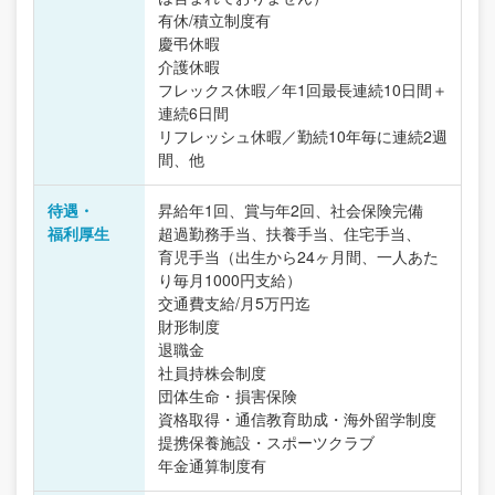
有休/積立制度有
慶弔休暇
介護休暇
フレックス休暇／年1回最長連続10日間＋
連続6日間
リフレッシュ休暇／勤続10年毎に連続2週
間、他
待遇・
昇給年1回、賞与年2回、社会保険完備
福利厚生
超過勤務手当、扶養手当、住宅手当、
育児手当（出生から24ヶ月間、一人あた
り毎月1000円支給）
交通費支給/月5万円迄
財形制度
退職金
社員持株会制度
団体生命・損害保険
資格取得・通信教育助成・海外留学制度
提携保養施設・スポーツクラブ
年金通算制度有