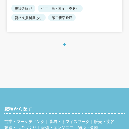
★千葉県限定の正社員募集です。
基本給232,800円～、諸手当11,000円を含む/月
勤務地は千葉県内の各支店になります（希望をお聞かせく
未経験歓迎
住宅手当・社宅・寮あり
※上記は千葉県の場合です
ださい）
※超過勤務手当、通勤手当等は別途支給
資格支援制度あり
第二新卒歓迎
■想定年収
347万円～529万円
※想定年収は下限上限共に深夜割増（60ｈ/月）を含んでお
ります。
また、上限年収には下記手当も含まれております。
＜年収補足＞
想定年収は下記の場合の金額となります。
下限例…18歳、独身、実家、残業無し、転勤無し、深夜割
増（60h/月）含む
上限例…39歳、扶養あり（配偶者+子1）、賃貸、残業20h/
月、転勤あり、深夜割増（60h/月）含む
職種から探す
営業・マーケティング
事務・オフィスワーク
販売・接客
製造・ものづくり
設備・エンジニア
物流・倉庫