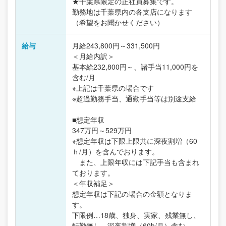
★千葉県限定の正社員募集です。
勤務地は千葉県内の各支店になります
（希望をお聞かせください）
給与
月給243,800円～331,500円
＜月給内訳＞
基本給232,800円～、諸手当11,000円を
含む/月
※上記は千葉県の場合です
※超過勤務手当、通勤手当等は別途支給
■想定年収
347万円～529万円
※想定年収は下限上限共に深夜割増（60
ｈ/月）を含んでおります。
また、上限年収には下記手当も含まれ
ております。
＜年収補足＞
想定年収は下記の場合の金額となりま
す。
下限例…18歳、独身、実家、残業無し、
転勤無し、深夜割増（60h/月）含む