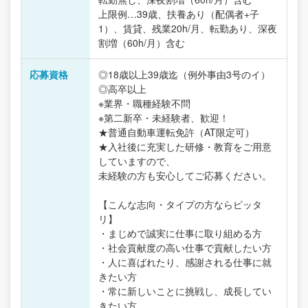
上限例…39歳、扶養あり（配偶者+子
1）、賃貸、残業20h/月、転勤あり、深夜
割増（60h/月）含む
応募資格
◎18歳以上39歳迄（例外事由3号のイ）
◎高卒以上
※業界・職種経験不問
※第二新卒・未経験者、歓迎！
★普通自動車運転免許（AT限定可）
★入社後に充実した研修・教育をご用意
していますので、
未経験の方も安心してご応募ください。
【こんな志向・タイプの方ならピッタ
リ】
・まじめで誠実に仕事に取り組める方
・社会貢献度の高い仕事で貢献したい方
・人に喜ばれたり、感謝される仕事に就
きたい方
・常に新しいことに挑戦し、成長してい
きたい方