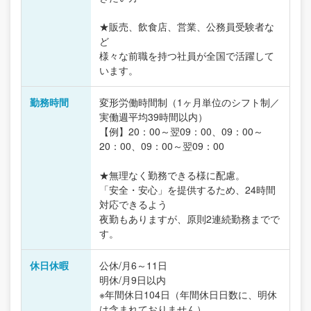
★販売、飲食店、営業、公務員受験者な
ど
様々な前職を持つ社員が全国で活躍して
います。
勤務時間
変形労働時間制（1ヶ月単位のシフト制／
実働週平均39時間以内）
【例】20：00～翌09：00、09：00～
20：00、09：00～翌09：00
★無理なく勤務できる様に配慮。
「安全・安心」を提供するため、24時間
対応できるよう
夜勤もありますが、原則2連続勤務までで
す。
休日休暇
公休/月6～11日
明休/月9日以内
※年間休日104日（年間休日日数に、明休
は含まれておりません）