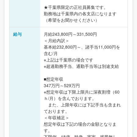
★千葉県限定の正社員募集です。
勤務地は千葉県内の各支店になります
（希望をお聞かせください）
給与
月給243,800円～331,500円
＜月給内訳＞
基本給232,800円～、諸手当11,000円を
含む/月
※上記は千葉県の場合です
※超過勤務手当、通勤手当等は別途支給
■想定年収
347万円～529万円
※想定年収は下限上限共に深夜割増（60
ｈ/月）を含んでおります。
また、上限年収には下記手当も含まれ
ております。
＜年収補足＞
想定年収は下記の場合の金額となりま
す。
下限例…18歳、独身、実家、残業無し、