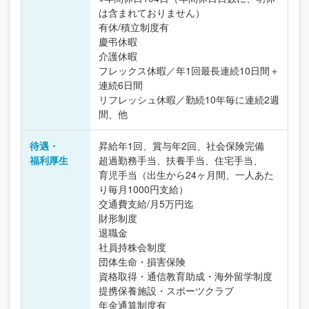
は含まれておりません）
有休/積立制度有
慶弔休暇
介護休暇
フレックス休暇／年1回最長連続10日間＋
連続6日間
リフレッシュ休暇／勤続10年毎に連続2週
間、他
待遇・
昇給年1回、賞与年2回、社会保険完備
福利厚生
超過勤務手当、扶養手当、住宅手当、
育児手当（出生から24ヶ月間、一人あた
り毎月1000円支給）
交通費支給/月5万円迄
財形制度
退職金
社員持株会制度
団体生命・損害保険
資格取得・通信教育助成・海外留学制度
提携保養施設・スポーツクラブ
年金通算制度有