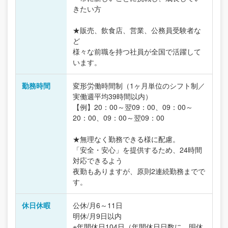
きたい方
★販売、飲食店、営業、公務員受験者な
ど
様々な前職を持つ社員が全国で活躍して
います。
勤務時間
変形労働時間制（1ヶ月単位のシフト制／
実働週平均39時間以内）
【例】20：00～翌09：00、09：00～
20：00、09：00～翌09：00
★無理なく勤務できる様に配慮。
「安全・安心」を提供するため、24時間
対応できるよう
夜勤もありますが、原則2連続勤務までで
す。
休日休暇
公休/月6～11日
明休/月9日以内
※年間休日104日（年間休日日数に、明休