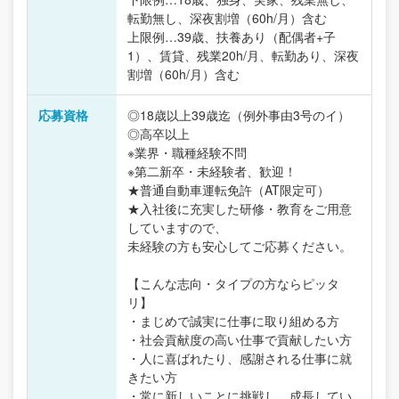
転勤無し、深夜割増（60h/月）含む
上限例…39歳、扶養あり（配偶者+子
1）、賃貸、残業20h/月、転勤あり、深夜
割増（60h/月）含む
応募資格
◎18歳以上39歳迄（例外事由3号のイ）
◎高卒以上
※業界・職種経験不問
※第二新卒・未経験者、歓迎！
★普通自動車運転免許（AT限定可）
★入社後に充実した研修・教育をご用意
していますので、
未経験の方も安心してご応募ください。
【こんな志向・タイプの方ならピッタ
リ】
・まじめで誠実に仕事に取り組める方
・社会貢献度の高い仕事で貢献したい方
・人に喜ばれたり、感謝される仕事に就
きたい方
・常に新しいことに挑戦し、成長してい