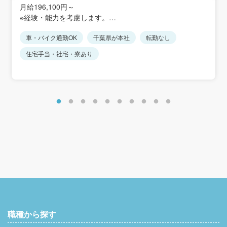
京成本線「空港第2ビル駅」より車5分
月給196,100円～
京成本線「京成成田駅」より車10分
※経験・能力を考慮します。
★車・バイク通勤可
※経験に応じて優遇あり
車・バイク通勤OK
千葉県が本社
転勤なし
■昇給あり
住宅手当・社宅・寮あり
■賞与あり（業績に応じて支給）年2回（2月、8月）※2024
年度実績：2.8ヶ月
＜各種手当＞
・深夜手当
・残業手当（固定ではなく実労働時間数に基づいて計算）
・職能給手当（会社が認めた資格に応じて毎月手当支給）
職種から探す