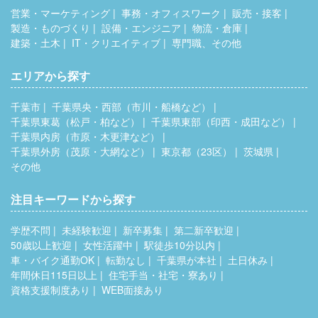
営業・マーケティング
事務・オフィスワーク
販売・接客
製造・ものづくり
設備・エンジニア
物流・倉庫
建築・土木
IT・クリエイティブ
専門職、その他
エリアから探す
千葉市
千葉県央・西部（市川・船橋など）
千葉県東葛（松戸・柏など）
千葉県東部（印西・成田など）
千葉県内房（市原・木更津など）
千葉県外房（茂原・大網など）
東京都（23区）
茨城県
その他
注目キーワードから探す
学歴不問
未経験歓迎
新卒募集
第二新卒歓迎
50歳以上歓迎
女性活躍中
駅徒歩10分以内
車・バイク通勤OK
転勤なし
千葉県が本社
土日休み
年間休日115日以上
住宅手当・社宅・寮あり
資格支援制度あり
WEB面接あり