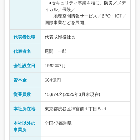
●セキュリティ事業を核に、防災／メデ
ィカル／保険／
地理空間情報サービス／BPO・ICT／
国際事業などを展開。
代表者役職
代表取締役社長
代表者名
尾関 一郎
会社設立日
1962年7月
資本金
664億円
従業員数
15,674名(2025年3月末現在)
本社所在地
東京都渋谷区神宮前１丁目５-１
本社以外の
全国47都道県
事業所