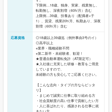
下限例…18歳、独身、実家、残業無し、
転勤無し、深夜割増（60h/月）含む
上限例…39歳、扶養あり（配偶者+子
1）、賃貸、残業20h/月、転勤あり、深夜
割増（60h/月）含む
応募資格
◎18歳以上39歳迄（例外事由3号のイ）
◎高卒以上
※業界・職種経験不問
※第二新卒・未経験者、歓迎！
★普通自動車運転免許（AT限定可）
★入社後に充実した研修・教育をご用意
していますので、
未経験の方も安心してご応募ください。
【こんな志向・タイプの方ならピッタ
リ】
・まじめで誠実に仕事に取り組める方
・社会貢献度の高い仕事で貢献したい方
・人に喜ばれたり、感謝される仕事に就
きたい方