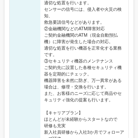
適切な処置を行います。
センサーの信号には、侵入者や火災の検
知、
救急要請信号などがあります。
②金融機関などのATM障害対応
ご契約金融機関のATM（現金自動預払
機）に障害が発生した場合の対応。
適切な処置を行い機器を正常化する業務
です。
③セキュリティ機器のメンテナンス
ご契約先に設置した各種セキュリティ機
器を定期的にチェック。
機器障害を未然に防ぎ、万一異常がある
場合は、修理・交換を行います。
また、お客様のニーズに応じて商品やセ
キュリティ強化の提案も行います。
【キャリアプラン】
ほとんどが未経験からスタートなので
研修も充実
新入社員研修から入社3か月でフォローア