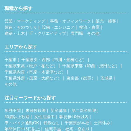
職種から探す
営業・マーケティング
事務・オフィスワーク
販売・接客
製造・ものづくり
設備・エンジニア
物流・倉庫
建築・土木
IT・クリエイティブ
専門職、その他
エリアから探す
千葉市
千葉県央・西部（市川・船橋など）
千葉県東葛（松戸・柏など）
千葉県東部（印西・成田など）
千葉県内房（市原・木更津など）
千葉県外房（茂原・大網など）
東京都（23区）
茨城県
その他
注目キーワードから探す
学歴不問
未経験歓迎
新卒募集
第二新卒歓迎
50歳以上歓迎
女性活躍中
駅徒歩10分以内
車・バイク通勤OK
転勤なし
千葉県が本社
土日休み
年間休日115日以上
住宅手当・社宅・寮あり