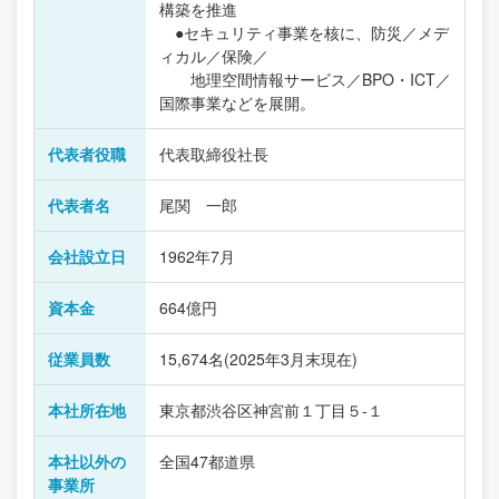
構築を推進
●セキュリティ事業を核に、防災／メデ
ィカル／保険／
地理空間情報サービス／BPO・ICT／
国際事業などを展開。
代表者役職
代表取締役社長
代表者名
尾関 一郎
会社設立日
1962年7月
資本金
664億円
従業員数
15,674名(2025年3月末現在)
本社所在地
東京都渋谷区神宮前１丁目５-１
本社以外の
全国47都道県
事業所