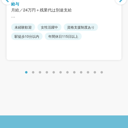
＜アクセス＞
給与
JR「千葉駅」徒歩10分・「本千葉駅」徒歩5分
月給／24万円＋残業代は別途支給
京成線「千葉中央駅」徒歩3分
＜入社1年目年収例＞
未経験歓迎
女性活躍中
資格支援制度あり
年収350～400万円(月給24万円＋賞与＋残業代)
※入社2年目 400万円以上
駅徒歩10分以内
年間休日115日以上
【年収例】
500万円／(入社5年目/正社員)（月給26万円＋賞与＋残業
代）