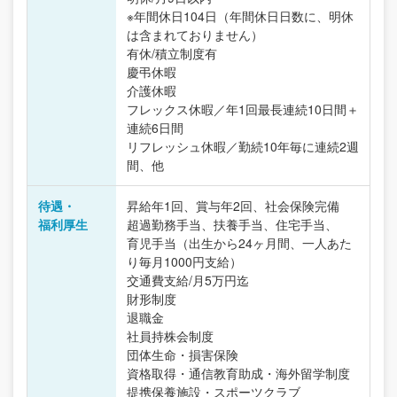
※年間休日104日（年間休日日数に、明休
は含まれておりません）
有休/積立制度有
慶弔休暇
介護休暇
フレックス休暇／年1回最長連続10日間＋
連続6日間
リフレッシュ休暇／勤続10年毎に連続2週
間、他
待遇・
昇給年1回、賞与年2回、社会保険完備
福利厚生
超過勤務手当、扶養手当、住宅手当、
育児手当（出生から24ヶ月間、一人あた
り毎月1000円支給）
交通費支給/月5万円迄
財形制度
退職金
社員持株会制度
団体生命・損害保険
資格取得・通信教育助成・海外留学制度
提携保養施設・スポーツクラブ