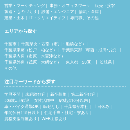
営業・マーケティング
事務・オフィスワーク
販売・接客
製造・ものづくり
設備・エンジニア
物流・倉庫
建築・土木
IT・クリエイティブ
専門職、その他
エリアから探す
千葉市
千葉県央・西部（市川・船橋など）
千葉県東葛（松戸・柏など）
千葉県東部（印西・成田など）
千葉県内房（市原・木更津など）
千葉県外房（茂原・大網など）
東京都（23区）
茨城県
その他
注目キーワードから探す
学歴不問
未経験歓迎
新卒募集
第二新卒歓迎
50歳以上歓迎
女性活躍中
駅徒歩10分以内
車・バイク通勤OK
転勤なし
千葉県が本社
土日休み
年間休日115日以上
住宅手当・社宅・寮あり
資格支援制度あり
WEB面接あり