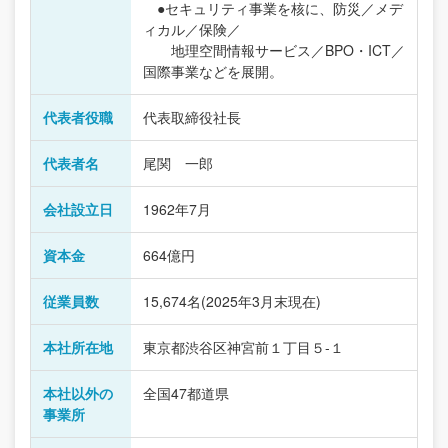
●セキュリティ事業を核に、防災／メデ
ィカル／保険／
地理空間情報サービス／BPO・ICT／
国際事業などを展開。
代表者役職
代表取締役社長
代表者名
尾関 一郎
会社設立日
1962年7月
資本金
664億円
従業員数
15,674名(2025年3月末現在)
本社所在地
東京都渋谷区神宮前１丁目５-１
本社以外の
全国47都道県
事業所