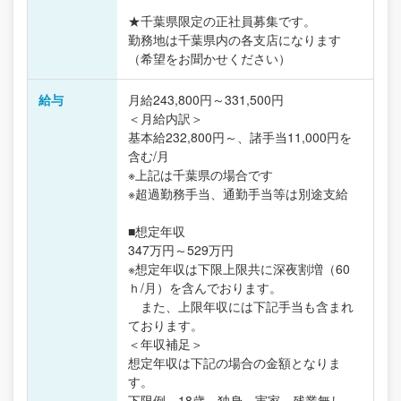
★千葉県限定の正社員募集です。
勤務地は千葉県内の各支店になります
（希望をお聞かせください）
給与
月給243,800円～331,500円
＜月給内訳＞
基本給232,800円～、諸手当11,000円を
含む/月
※上記は千葉県の場合です
※超過勤務手当、通勤手当等は別途支給
■想定年収
347万円～529万円
※想定年収は下限上限共に深夜割増（60
ｈ/月）を含んでおります。
また、上限年収には下記手当も含まれ
ております。
＜年収補足＞
想定年収は下記の場合の金額となりま
す。
下限例…18歳、独身、実家、残業無し、