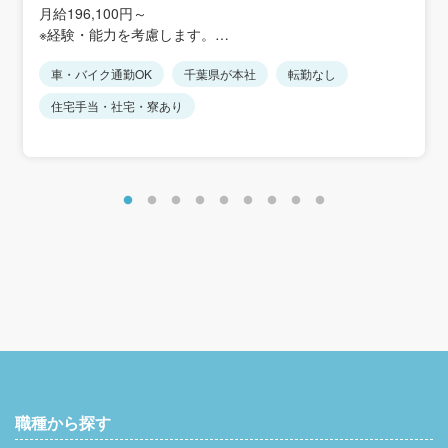
京成本線「空港第2ビル駅」より車5分
月給196,100円～
京成本線「京成成田駅」より車10分
※経験・能力を考慮します。
★車・バイク通勤可
※経験に応じて優遇あり
車・バイク通勤OK
千葉県が本社
転勤なし
■昇給あり
住宅手当・社宅・寮あり
■賞与あり（業績に応じて支給）年2回（2月、8月）※2024
年度実績：2.8ヶ月
＜各種手当＞
・深夜手当
・残業手当（固定ではなく実労働時間数に基づいて計算）
・職能給手当（会社が認めた資格に応じて毎月手当支給）
職種から探す