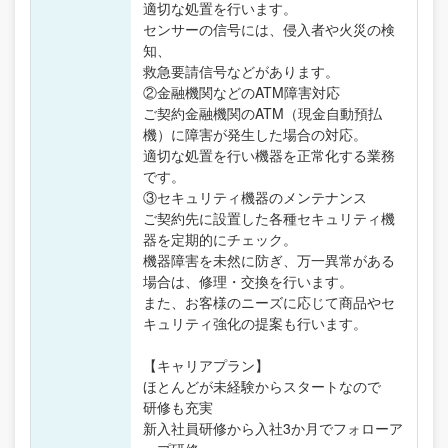
適切な処置を行います。
センサーの信号には、侵入者や火災の検
知、
救急要請信号などがあります。
②金融機関などのATM障害対応
ご契約金融機関のATM（現金自動預払
機）に障害が発生した場合の対応。
適切な処置を行い機器を正常化する業務
です。
③セキュリティ機器のメンテナンス
ご契約先に設置した各種セキュリティ機
器を定期的にチェック。
機器障害を未然に防ぎ、万一異常がある
場合は、修理・交換を行います。
また、お客様のニーズに応じて商品やセ
キュリティ強化の提案も行います。
【キャリアプラン】
ほとんどが未経験からスタートなので
研修も充実
新入社員研修から入社3か月でフォローア