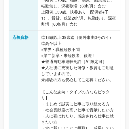
転勤無し、深夜割増（60h/月）含む
上限例…39歳、扶養あり（配偶者+子
1）、賃貸、残業20h/月、転勤あり、深夜
割増（60h/月）含む
応募資格
◎18歳以上39歳迄（例外事由3号のイ）
◎高卒以上
※業界・職種経験不問
※第二新卒・未経験者、歓迎！
★普通自動車運転免許（AT限定可）
★入社後に充実した研修・教育をご用意
していますので、
未経験の方も安心してご応募ください。
【こんな志向・タイプの方ならピッタ
リ】
・まじめで誠実に仕事に取り組める方
・社会貢献度の高い仕事で貢献したい方
・人に喜ばれたり、感謝される仕事に就
きたい方
・常に新しいことに挑戦し、成長してい