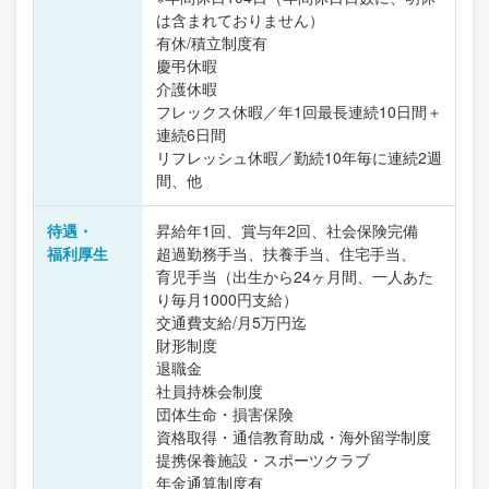
は含まれておりません）
有休/積立制度有
慶弔休暇
介護休暇
フレックス休暇／年1回最長連続10日間＋
連続6日間
リフレッシュ休暇／勤続10年毎に連続2週
間、他
待遇・
昇給年1回、賞与年2回、社会保険完備
福利厚生
超過勤務手当、扶養手当、住宅手当、
育児手当（出生から24ヶ月間、一人あた
り毎月1000円支給）
交通費支給/月5万円迄
財形制度
退職金
社員持株会制度
団体生命・損害保険
資格取得・通信教育助成・海外留学制度
提携保養施設・スポーツクラブ
年金通算制度有