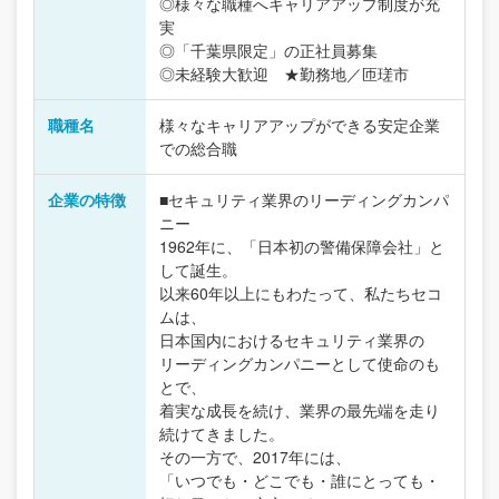
◎様々な職種へキャリアアップ制度が充
実
◎「千葉県限定」の正社員募集
◎未経験大歓迎 ★勤務地／匝瑳市
職種名
様々なキャリアアップができる安定企業
での総合職
企業の特徴
■セキュリティ業界のリーディングカンパ
ニー
1962年に、「日本初の警備保障会社」と
して誕生。
以来60年以上にもわたって、私たちセコ
ムは、
日本国内におけるセキュリティ業界の
リーディングカンパニーとして使命のも
とで、
着実な成長を続け、業界の最先端を走り
続けてきました。
その一方で、2017年には、
「いつでも・どこでも・誰にとっても・