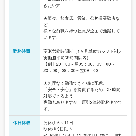
きたい方
★販売、飲食店、営業、公務員受験者な
ど
様々な前職を持つ社員が全国で活躍して
います。
勤務時間
変形労働時間制（1ヶ月単位のシフト制／
実働週平均39時間以内）
【例】20：00～翌09：00、09：00～
20：00、09：00～翌09：00
★無理なく勤務できる様に配慮。
「安全・安心」を提供するため、24時間
対応できるよう
夜勤もありますが、原則2連続勤務までで
す。
休日休暇
公休/月6～11日
明休/月9日以内
※年間休日104日（年間休日日数に、明休