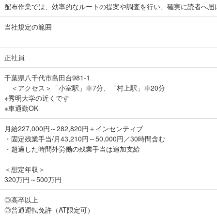
配布作業では、効率的なルートの提案や調査を行い、確実に読者へ届
当社規定の範囲
正社員
千葉県八千代市島田台981-1
＜アクセス＞「小室駅」車7分、「村上駅」車20分
※秀明大学の近くです
※車通勤OK
月給227,000円～282,820円＋インセンティブ
・固定残業手当/月43,210円～50,000円／30時間含む
・超過した時間外労働の残業手当は追加支給
＜想定年収＞
320万円～500万円
◎高卒以上
◎普通運転免許（AT限定可）