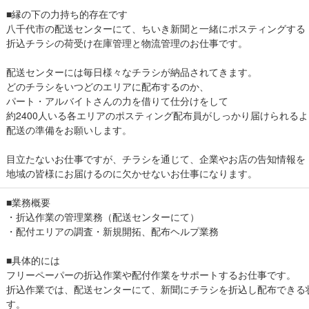
■縁の下の力持ち的存在です
八千代市の配送センターにて、ちいき新聞と一緒にポスティングする
折込チラシの荷受け在庫管理と物流管理のお仕事です。
配送センターには毎日様々なチラシが納品されてきます。
どのチラシをいつどのエリアに配布するのか、
パート・アルバイトさんの力を借りて仕分けをして
約2400人いる各エリアのポスティング配布員がしっかり届けられる
配送の準備をお願いします。
目立たないお仕事ですが、チラシを通じて、企業やお店の告知情報を
地域の皆様にお届けるのに欠かせないお仕事になります。
■業務概要
・折込作業の管理業務（配送センターにて）
・配付エリアの調査・新規開拓、配布ヘルプ業務
■具体的には
フリーペーパーの折込作業や配付作業をサポートするお仕事です。
折込作業では、配送センターにて、新聞にチラシを折込し配布できる
す。