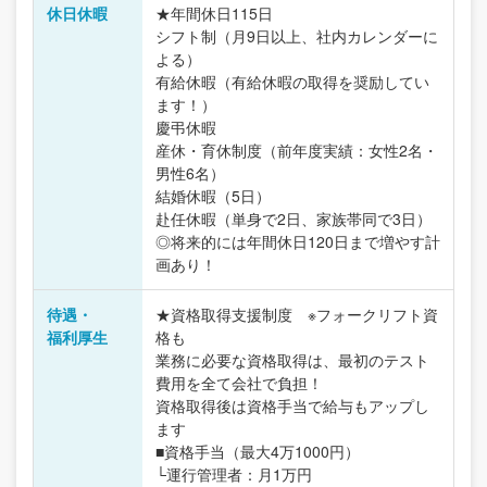
休日休暇
★年間休日115日
シフト制（月9日以上、社内カレンダーに
よる）
有給休暇（有給休暇の取得を奨励してい
ます！）
慶弔休暇
産休・育休制度（前年度実績：女性2名・
男性6名）
結婚休暇（5日）
赴任休暇（単身で2日、家族帯同で3日）
◎将来的には年間休日120日まで増やす計
画あり！
待遇・
★資格取得支援制度 ※フォークリフト資
福利厚生
格も
業務に必要な資格取得は、最初のテスト
費用を全て会社で負担！
資格取得後は資格手当で給与もアップし
ます
■資格手当（最大4万1000円）
└運行管理者：月1万円