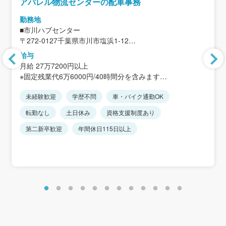
アパレル物流センターの配車事務
勤務地
■市川ハブセンター
〒272-0127千葉県市川市塩浜1-12
MFLP市川塩浜2
給与
月給 27万7200円以上
＜アクセス＞
※固定残業代6万6000円/40時間分を含みます
JR京葉線「市川塩浜駅」から徒歩約23分
※超過分別途支給
車・バイク・自転車通勤OK
未経験歓迎
学歴不問
車・バイク通勤OK
※経験・能力を考慮します。
無料駐車場・駐輪場あり
転勤なし
土日休み
資格支援制度あり
転勤なし
＜年収例：未経験入社＞
月収33万円×12ヶ月＋賞与
第二新卒歓迎
年間休日115日以上
＝年収420万円～
※運行内容や実績による。