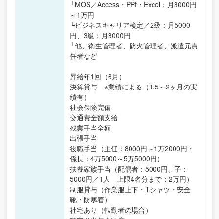
└MOS／Access・PPt・Excel：月3000円
～1万円
└ビジネスキャリア検定／2級：月5000
円、3級：月3000円
└他、衛生管理者、防火管理者、派遣元責
任者など
昇給年1回（6月）
決算賞与 ※業績による（1.5～2ヶ月の実
績有）
社会保険完備
交通費全額支給
残業手当全額
出張手当
役職手当（主任：8000円～1万2000円・
係長：4万5000～5万5000円）
扶養家族手当（配偶者：5000円、子：
5000円／1人 上限4名分まで：2万円）
制服貸与（作業服上下・Tシャツ・安全
靴・防寒着）
社宅あり（転勤者の場合）