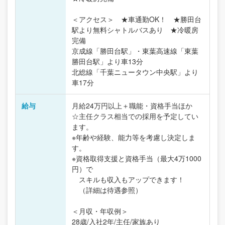
＜アクセス＞ ★車通勤OK！ ★勝田台
駅より無料シャトルバスあり ★冷暖房
完備
京成線「勝田台駅」・東葉高速線「東葉
勝田台駅」より車13分
北総線「千葉ニュータウン中央駅」より
車17分
給与
月給24万円以上＋職能・資格手当ほか
☆主任クラス相当での採用を予定してい
ます。
※年齢や経験、能力等を考慮し決定しま
す。
※資格取得支援と資格手当（最大4万1000
円）で
スキルも収入もアップできます！
（詳細は待遇参照）
＜月収・年収例＞
28歳/入社2年/主任/家族あり