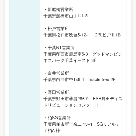
・新船橋営業所
千葉県船橋市山手1-1-5
・松戸営業所
千葉県松戸市稔台5-12-1 DPL松戸Ⅱ1B
・千葉NT営業所
千葉県印西市鹿黒南5-3 グッドマンビジ
ネスパーク千葉イースト 3F
・白井営業所
千葉県白井市中149-1 maple tree 2F
・野田営業所
千葉県野田市蕃昌266-9 ESR野田ディス
トリビューションセンターⅡ
・柏SG営業所
千葉県柏市新十余二 13−1 SGリアルテ
ィ柏A 棟