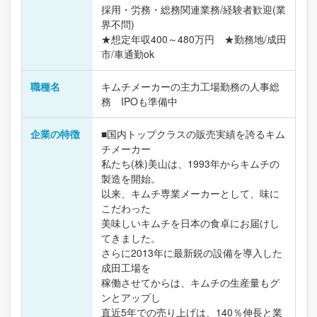
採用・労務・総務関連業務/経験者歓迎(業
界不問)
★想定年収400～480万円 ★勤務地/成田
市/車通勤ok
職種名
キムチメーカーの主力工場勤務の人事総
務 IPOも準備中
企業の特徴
■国内トップクラスの販売実績を誇るキム
チメーカー
私たち(株)美山は、1993年からキムチの
製造を開始。
以来、キムチ専業メーカーとして、味に
こだわった
美味しいキムチを日本の食卓にお届けし
てきました。
さらに2013年に最新鋭の設備を導入した
成田工場を
稼働させてからは、キムチの生産量もグ
ンとアップし
直近5年での売り上げは、140％伸長と業