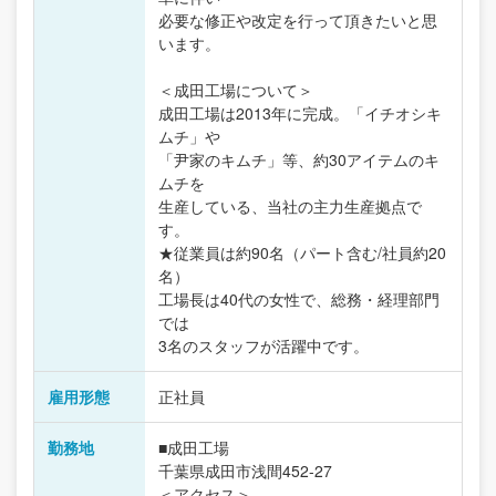
必要な修正や改定を行って頂きたいと思
います。
＜成田工場について＞
成田工場は2013年に完成。「イチオシキ
ムチ」や
「尹家のキムチ」等、約30アイテムのキ
ムチを
生産している、当社の主力生産拠点で
す。
★従業員は約90名（パート含む/社員約20
名）
工場長は40代の女性で、総務・経理部門
では
3名のスタッフが活躍中です。
雇用形態
正社員
勤務地
■成田工場
千葉県成田市浅間452-27
＜アクセス＞