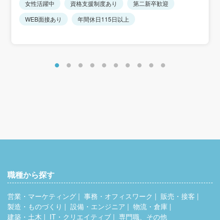
女性活躍中
資格支援制度あり
第二新卒歓迎
★上記月給は18歳高卒～25歳大卒の初任給になります。
★年齢・経験により、規定により決定します。
WEB面接あり
年間休日115日以上
＜モデル年収＞
365万円／月給194,800円＋賞与＋インセンティブ(入社3年
目)
※年齢・経験により、規定により決定します。
職種から探す
営業・マーケティング
事務・オフィスワーク
販売・接客
製造・ものづくり
設備・エンジニア
物流・倉庫
建築・土木
IT・クリエイティブ
専門職、その他