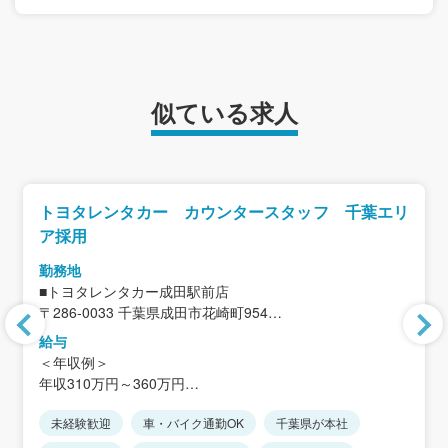
似ている求人
トヨタレンタカー カウンタースタッフ 千葉エリ
ア採用
勤務地
■トヨタレンタカー成田駅前店
〒286-0033 千葉県成田市花崎町954
＜アクセス＞「京成成田駅」徒歩1分
給与
※車通勤OK
＜年収例＞
※ご自宅から通いやすい店舗に配属の可能性あり（ご自宅
年収310万円～360万円
から1時間以内）
※入社後、将来的に異動の可能性がありますが、
未経験歓迎
車・バイク通勤OK
千葉県が本社
＜月給例 ※新卒初任給＞
店舗は全て千葉県内で引越しを伴う転勤はありません。
月給190,400円～199,000円