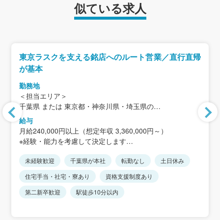
似ている求人
東京ラスクを支える銘店へのルート営業／直行直帰
が基本
勤務地
＜担当エリア＞
千葉県 または 東京都・神奈川県・埼玉県の
イオン・イトーヨーカドー・百貨店など
給与
月給240,000円以上（想定年収 3,360,000円～）
本社：千葉県松戸市下矢切141-1（矢切駅 徒歩1分）
※経験・能力を考慮して決定します
※直行直帰が基本
※短時間正社員はみなし残業はありません
※本社出勤は週1〜2日程度
未経験歓迎
千葉県が本社
転勤なし
土日休み
※短時間正社員からエリア限定総合職や総合職への転換も
可能です。
住宅手当・社宅・寮あり
資格支援制度あり
第二新卒歓迎
駅徒歩10分以内