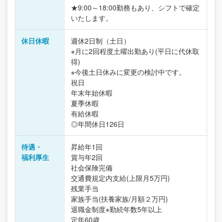
★9:00～18:00勤務もあり、シフトで確定
いたします。
休日休暇
週休2日制（土日）
※月に2回程度土曜出勤あり(平日に代休取
得)
※今後土日休みに変更の検討中です。
祝日
年末年始休暇
夏季休暇
有給休暇
◎年間休日126日
待遇・
昇給年1回
福利厚生
賞与年2回
社会保険完備
交通費規定内支給(上限月5万円)
残業手当
家族手当(扶養家族/月額２万円)
退職金制度※勤続年数5年以上
定年60歳