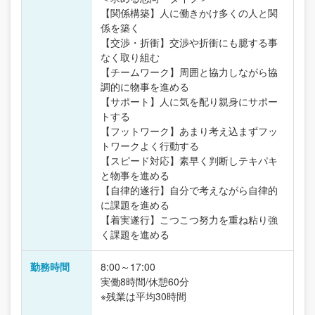
【関係構築】人に働きかけ多くの人と関
係を築く
【交渉・折衝】交渉や折衝にも臆する事
なく取り組む
【チームワーク】周囲と協力しながら協
調的に物事を進める
【サポート】人に気を配り親身にサポー
トする
【フットワーク】あまり考え込まずフッ
トワークよく行動する
【スピード対応】素早く判断しテキパキ
と物事を進める
【自律的遂行】自分で考えながら自律的
に課題を進める
【着実遂行】こつこつ努力を重ね粘り強
く課題を進める
勤務時間
8:00～17:00
実働8時間/休憩60分
※残業は平均30時間