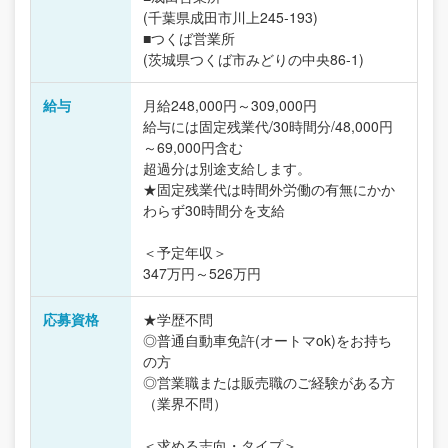
(千葉県成田市川上245-193)
■つくば営業所
(茨城県つくば市みどりの中央86-1)
給与
月給248,000円～309,000円
給与には固定残業代/30時間分/48,000円
～69,000円含む
超過分は別途支給します。
★固定残業代は時間外労働の有無にかか
わらず30時間分を支給
＜予定年収＞
347万円～526万円
応募資格
★学歴不問
◎普通自動車免許(オートマok)をお持ち
の方
◎営業職または販売職のご経験がある方
（業界不問）
＜求める志向・タイプ＞