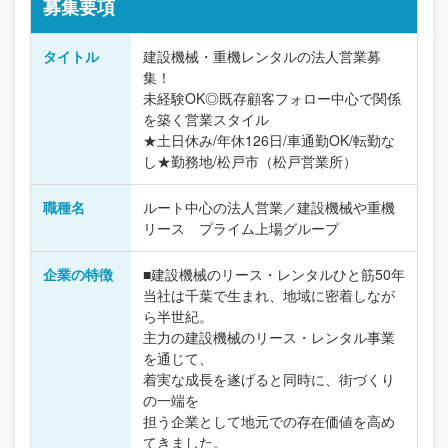
募集要項
タイトル
建設機械・重機レンタルの法人営業募
集！
未経験OK◎既存顧客フォロー中心で関係
を築く営業スタイル
★土日休み/年休126日/車通勤OK/転勤な
し★勤務地/松戸市（松戸営業所）
職種名
ルート中心の法人営業／建設機械や重機
リース プライム上場グループ
企業の特徴
■建設機械のリース・レンタルひと筋50年
当社は千葉で生まれ、地域に密着しなが
ら半世紀。
主力の建設機械のリース・レンタル事業
を通じて、
着実な成長を遂げると同時に、街づくり
の一端を
担う企業として地元での存在価値を高め
てきました。