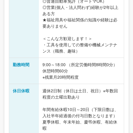
◎普通自動車免許（オートマOK）
◎営業(個人・法人問わず)経験が2年以上
ある方
★福祉用具や福祉関係の知識や経験は必
要ありません
＜こんな方歓迎します！＞
・工具を使用しての整備や機械メンテナ
ンス（職務、趣味）
勤務時間
9:00～18:00 （所定労働時間8時間0分）
休憩時間60分
※残業月20時間程度
休日休暇
週休2日制（休日は土日、祝日）※年数回
程度の土曜出勤あり
年間有給休暇10日～20日（下限日数は、
入社半年経過後の付与日数となります）
夏季休暇、年末年始、慶弔休暇、有給休
暇