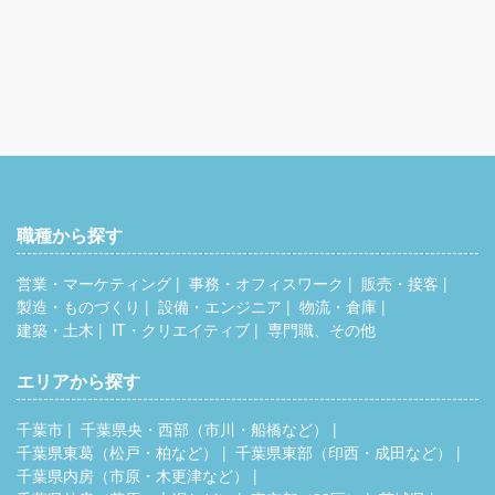
＜年収例＞
年収485万円／入社4年目・27歳・営業職経験4年
年収682万円／入社11年目・34歳・営業職経験11年
職種から探す
営業・マーケティング
事務・オフィスワーク
販売・接客
製造・ものづくり
設備・エンジニア
物流・倉庫
建築・土木
IT・クリエイティブ
専門職、その他
エリアから探す
千葉市
千葉県央・西部（市川・船橋など）
千葉県東葛（松戸・柏など）
千葉県東部（印西・成田など）
千葉県内房（市原・木更津など）