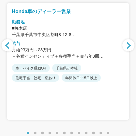
Honda車のディーラー営業
勤務地
■桜木店
千葉県千葉市中央区都町8-12-8
給与
＜アクセス＞
月給23万円～28万円
・千葉都市モノレール「桜木駅」から徒歩約24分
＋各種インセンティブ＋各種手当＋賞与年3回
・貝塚ICから車で約3分
★マイカー通勤可
車・バイク通勤OK
千葉県が本社
※固定残業代制なし
★転居を伴う転勤なし（近隣店舗への異動あり）
※時間外手当は別途全額支給します。
住宅手当・社宅・寮あり
年間休日115日以上
※経験・能力を考慮します。
＜賞与実績＞
入社2年目以降：年間平均5.9カ月分
初年度：年間平均2.4カ月分
＜想定年収＞
初年度：400万円～500万円