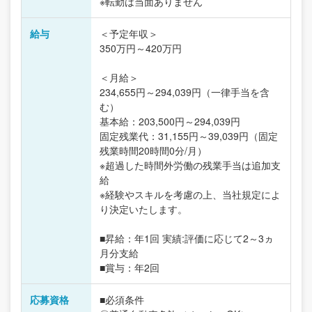
※転勤は当面ありません
給与
＜予定年収＞
350万円～420万円
＜月給＞
234,655円～294,039円（一律手当を含
む）
基本給：203,500円～294,039円
固定残業代：31,155円～39,039円（固定
残業時間20時間0分/月）
※超過した時間外労働の残業手当は追加支
給
※経験やスキルを考慮の上、当社規定によ
り決定いたします。
■昇給：年1回 実績:評価に応じて2～3ヵ
月分支給
■賞与：年2回
応募資格
■必須条件