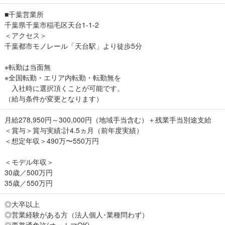
■千葉営業所
千葉県千葉市稲毛区天台1-1-2
＜アクセス＞
千葉都市モノレール「天台駅」より徒歩5分
※転勤は当面無
※全国転勤・エリア内転勤・転勤無を
入社時に選択頂くことが可能です。
（給与条件が変更となります）
月給278,950円～300,000円（地域手当含む）＋残業手当別途支給
＜賞与＞賞与実績:計4.5ヵ月（前年度実績）
＜想定年収＞490万〜550万円
＜モデル年収＞
30歳／500万円
35歳／550万円
◎大卒以上
◎営業経験がある方（法人個人･業種問わず）
◎要普通免許(オートマOK)