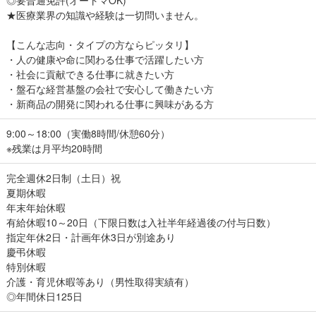
★医療業界の知識や経験は一切問いません。
【こんな志向・タイプの方ならピッタリ】
・人の健康や命に関わる仕事で活躍したい方
・社会に貢献できる仕事に就きたい方
・盤石な経営基盤の会社で安心して働きたい方
・新商品の開発に関われる仕事に興味がある方
9:00～18:00（実働8時間/休憩60分）
※残業は月平均20時間
完全週休2日制（土日）祝
夏期休暇
年末年始休暇
有給休暇10～20日（下限日数は入社半年経過後の付与日数）
指定年休2日・計画年休3日が別途あり
慶弔休暇
特別休暇
介護・育児休暇等あり（男性取得実績有）
◎年間休日125日