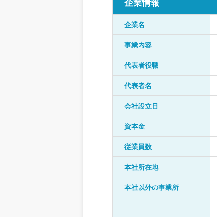
企業情報
企業名
事業内容
代表者役職
代表者名
会社設立日
資本金
従業員数
本社所在地
本社以外の事業所