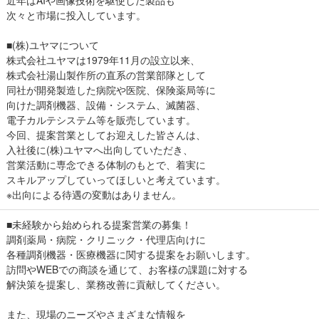
次々と市場に投入しています。
■(株)ユヤマについて
株式会社ユヤマは1979年11月の設立以来、
株式会社湯山製作所の直系の営業部隊として
同社が開発製造した病院や医院、保険薬局等に
向けた調剤機器、設備・システム、滅菌器、
電子カルテシステム等を販売しています。
今回、提案営業としてお迎えした皆さんは、
入社後に(株)ユヤマへ出向していただき、
営業活動に専念できる体制のもとで、着実に
スキルアップしていってほしいと考えています。
※出向による待遇の変動はありません。
■未経験から始められる提案営業の募集！
調剤薬局・病院・クリニック・代理店向けに
各種調剤機器・医療機器に関する提案をお願いします。
訪問やWEBでの商談を通じて、お客様の課題に対する
解決策を提案し、業務改善に貢献してください。
また、現場のニーズやさまざまな情報を