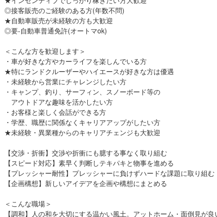
◎接客販売のご経験のある方(年数不問)
★自動車販売が未経験の方も大歓迎
◎要-自動車普通免許(オートマok)
＜こんな方を歓迎します＞
・車が好きな方やカーライフを楽しんでいる方
★特にランドクルーザーやハイエースが好きな方は優遇
・未経験から営業にチャレンジしたい方
・キャンプ、釣り、サーフィン、スノーボード等の
アウトドアな趣味を活かしたい方
・お客様と楽しく会話ができる方
・学歴、職歴に関係なくキャリアアップがしたい方
★未経験・異業種からのキャリアチェンジも大歓迎
【交渉・折衝】交渉や折衝にも臆する事なく取り組む
【スピード対応】素早く判断しテキパキと物事を進める
【プレッシャー耐性】プレッシャーに負けずハードな課題に取り組む
【企画構想】新しいアイデアを企画や構想にまとめる
＜こんな職場＞
【調和】人の和を大切にする温かい風土。アットホーム・面倒見が良