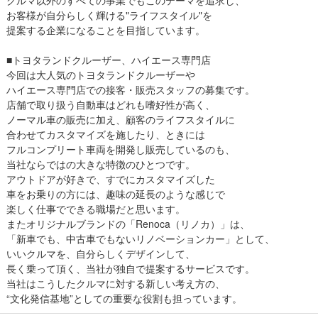
お客様が自分らしく輝ける"ライフスタイル"を
提案する企業になることを目指しています。
■トヨタランドクルーザー、ハイエース専門店
今回は大人気のトヨタランドクルーザーや
ハイエース専門店での接客・販売スタッフの募集です。
店舗で取り扱う自動車はどれも嗜好性が高く、
ノーマル車の販売に加え、顧客のライフスタイルに
合わせてカスタマイズを施したり、ときには
フルコンプリート車両を開発し販売しているのも、
当社ならではの大きな特徴のひとつです。
アウトドアが好きで、すでにカスタマイズした
車をお乗りの方には、趣味の延長のような感じで
楽しく仕事でできる職場だと思います。
またオリジナルブランドの「Renoca（リノカ）」は、
「新車でも、中古車でもないリノベーションカー」として、
いいクルマを、自分らしくデザインして、
長く乗って頂く、当社が独自で提案するサービスです。
当社はこうしたクルマに対する新しい考え方の、
“文化発信基地”としての重要な役割も担っています。