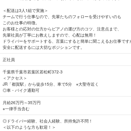
＜配送は3人1組で実施＞
チームで行う仕事なので、先輩たちのフォローを受けやすいのも
このお仕事の特徴。
お客様との応対の仕方からピアノの運び方のコツ、注意点まで、
先輩社員が丁寧にお教えしますので、心配は無用！
ドライバーをサポートする、言葉にすると簡単に聞こえるお仕事です
安全に配送するには大切なポジションです。
正社員
千葉県千葉市若葉区若松町372-3
＜アクセス＞
JR「都賀駅」から徒歩15分、車で5分 ※大聖寺近く
◎車・バイク通勤可
月給26万円～35万円
※一律手当含む
◎ドライバー経験、社会人経験、所持免許不問！
＜以下のような方も歓迎！＞