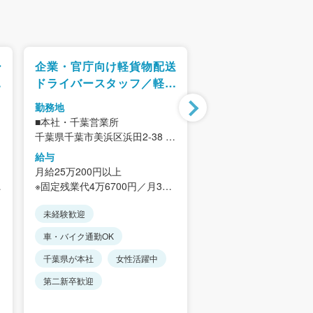
ー
企業・官庁向け軽貨物配送
アパレル物流のセ
ル
ドライバースタッフ／軽バ
候補 倉庫管理・
ン
理・業務改善
勤務地
勤務地
■本社・千葉営業所
千葉県千葉市花見川区
毛
千葉県千葉市美浜区浜田2-38 幕
1247
張ビル2F
給与
給与
＜アクセス＞
＜アクセス＞
月給25万200円以上
月給22万円～30万円
京葉線「海浜幕張駅」より車5
「勝田台駅」「東葉勝
※固定残業代4万6700円／月31
（時間外手当など）
分
から車で12分、バス通
時間分含む。
※経験・能力を考慮し
※営業車通勤可（規定あり）
※車・バイク・自転車
未経験歓迎
未経験歓迎
超過分別途支給。
（無料駐車場完備）
※経験・能力を考慮します。
＜想定年収＞
車・バイク通勤OK
車・バイク通勤OK
※転勤なし
370万円～
千葉県が本社
女性活躍中
転勤なし
土日休み
＜年収例＞
第二新卒歓迎
資格支援制度あり
入社1年目：年収370万
入社4年目：年収480万
年間休日115日以上