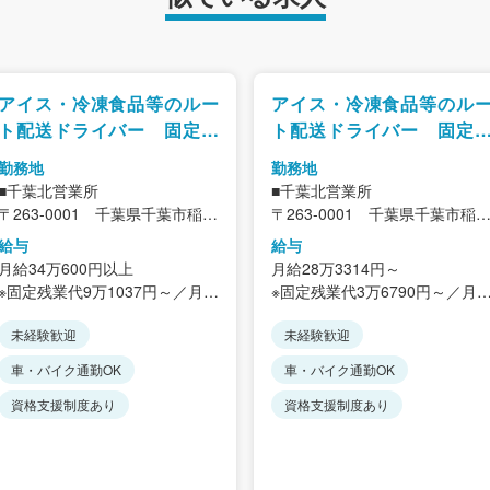
アイス・冷凍食品等のルー
アイス・冷凍食品等のル
ト配送ドライバー 固定ル
ト配送ドライバー 固定
ートの配送
ート配送
勤務地
勤務地
■千葉北営業所
■千葉北営業所
〒263-0001 千葉県千葉市稲毛
〒263-0001 千葉県千葉市稲
区長沼原町239-1
区長沼原町239-1
給与
給与
＜アクセス＞
＜アクセス＞
月給34万600円以上
月給28万3314円～
東関道「千葉北インター」より
東関道「千葉北インター」より
※固定残業代9万1037円～／月
※固定残業代3万6790円～／月
車3分
車3分
60時間分を含む。
24時間分を含む。
JR「四街道駅」より車16分
JR「四街道駅」より車16分
未経験歓迎
未経験歓迎
超過分は別途支給します。
超過分は別途支給します。
※自転車・バイク・車通勤
※自転車・バイク・車通勤
※経験・能力を考慮します。
※経験・能力を考慮します。
車・バイク通勤OK
車・バイク通勤OK
OK（駐輪場・駐車場完備）
OK（駐輪場・駐車場完備）
■昇給あり
資格支援制度あり
■昇給あり
資格支援制度あり
■賞与年2回
■賞与年2回