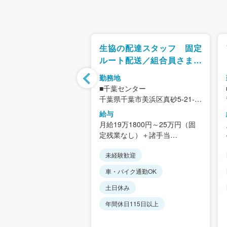
蔵倉庫会社の物流管
生協の配達スタッフ 固定
ルート配送／組合員さま宅
へのお届け・ご案内
勤務地
葉市美浜区新港50（本
■千葉センター
千葉県千葉市美浜区真砂5-21-
セス＞「千葉みなと駅」
13
給与
20分
＜アクセス＞
収＞350万円～450万円
月給19万1800円～25万円（固
・終業時間帯に送迎バス
JR総武線「新検見川駅」よりバ
定残業なし）＋諸手当
しています。
ス約6分
例＞
※経験・能力を考慮します。
には会社でバスチケッ
歓迎
未経験歓迎
（26歳／入社2年目）
※入職時点の初任給です。経験
布します。
★県内6拠点で合同募集（初期
（30歳／入社6年目／主
を積むごとに昇給していく仕組
イク通勤OK
車・バイク通勤OK
ー通勤もOK！
配属の希望考慮）
みがあります。
（千葉市美浜区・柏市・佐倉
（35歳／入社11年目／係
が本社
転勤なし
土日休み
市・松戸市・市原市・市川市）
■昇給あり（年1回：4月）
み
第二新卒歓迎
年間休日115日以上
★全拠点マイカー通勤OK（駐車
■賞与年3回（7月・12月・3月）
場完備）
※昨年実績3.45ヶ月分
115日以上