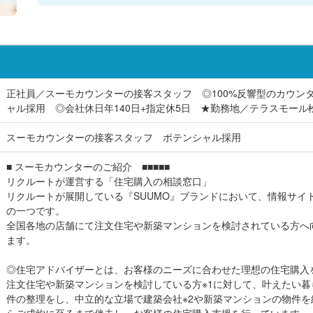
正社員／スーモカウンターの接客スタッフ ◎100%反響型のカウン
ャル採用 ◎会社休日年140日+指定休5日 ★勤務地／テラスモール
スーモカウンターの接客スタッフ ポテンシャル採用
■ スーモカウンターのご紹介 ■■■■■
リクルートが運営する「住宅購入の相談窓口」
リクルートが展開している『SUUMO』ブランドにおいて、情報サイ
の一つです。
全国各地の店舗にて注文住宅や新築マンションを検討されている方へ
ます。
◎住宅アドバイザーとは、お客様のニーズに合わせた理想の住宅購入
注文住宅や新築マンションを検討している方※1に対して、叶えたい
件の整理をし、中立的な立場で建築会社※2や新築マンションの物件
らご成約に至るまで伴走し、お客様の住宅購入支援を行っています。