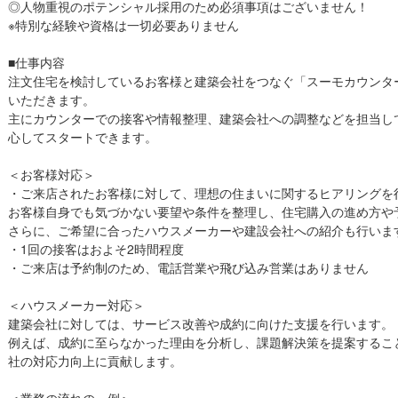
◎人物重視のポテンシャル採用のため必須事項はございません！
※特別な経験や資格は一切必要ありません
■仕事内容
注文住宅を検討しているお客様と建築会社をつなぐ「スーモカウンタ
いただきます。
主にカウンターでの接客や情報整理、建築会社への調整などを担当し
心してスタートできます。
＜お客様対応＞
・ご来店されたお客様に対して、理想の住まいに関するヒアリングを
お客様自身でも気づかない要望や条件を整理し、住宅購入の進め方や
さらに、ご希望に合ったハウスメーカーや建設会社への紹介も行いま
・1回の接客はおよそ2時間程度
・ご来店は予約制のため、電話営業や飛び込み営業はありません
＜ハウスメーカー対応＞
建築会社に対しては、サービス改善や成約に向けた支援を行います。
例えば、成約に至らなかった理由を分析し、課題解決策を提案するこ
社の対応力向上に貢献します。
＜業務の流れの一例＞