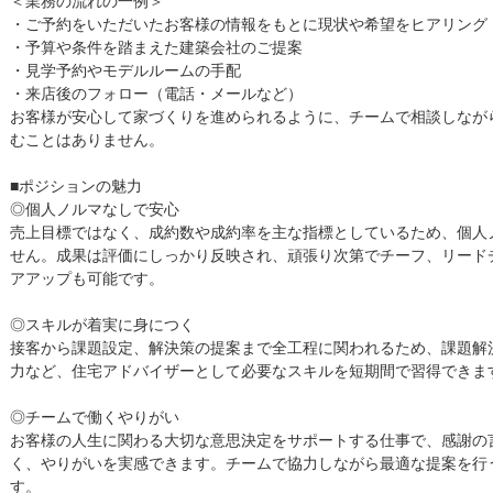
・ご予約をいただいたお客様の情報をもとに現状や希望をヒアリング
・予算や条件を踏まえた建築会社のご提案
・見学予約やモデルルームの手配
・来店後のフォロー（電話・メールなど）
お客様が安心して家づくりを進められるように、チームで相談しなが
むことはありません。
■ポジションの魅力
◎個人ノルマなしで安心
売上目標ではなく、成約数や成約率を主な指標としているため、個人
せん。成果は評価にしっかり反映され、頑張り次第でチーフ、リード
アアップも可能です。
◎スキルが着実に身につく
接客から課題設定、解決策の提案まで全工程に関われるため、課題解
力など、住宅アドバイザーとして必要なスキルを短期間で習得できま
◎チームで働くやりがい
お客様の人生に関わる大切な意思決定をサポートする仕事で、感謝の
く、やりがいを実感できます。チームで協力しながら最適な提案を行
す。