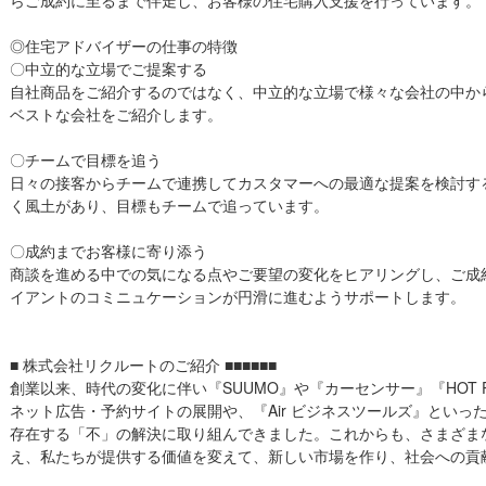
◎住宅アドバイザーの仕事の特徴
〇中立的な立場でご提案する
自社商品をご紹介するのではなく、中立的な立場で様々な会社の中か
ベストな会社をご紹介します。
〇チームで目標を追う
日々の接客からチームで連携してカスタマーへの最適な提案を検討す
く風土があり、目標もチームで追っています。
〇成約までお客様に寄り添う
商談を進める中での気になる点やご要望の変化をヒアリングし、ご成
イアントのコミニュケーションが円滑に進むようサポートします。
■ 株式会社リクルートのご紹介 ■■■■■■
創業以来、時代の変化に伴い『SUUMO』や『カーセンサー』『HOT 
ネット広告・予約サイトの展開や、『Air ビジネスツールズ』といった
存在する「不」の解決に取り組んできました。これからも、さまざま
え、私たちが提供する価値を変えて、新しい市場を作り、社会への貢