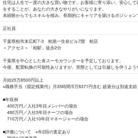
住宅は人生で一度の大きな買い物です。お客様に寄り添い、安心して
をすることが、あなたの大きなやりがいになります。
未経験からでもスキルを積み、長期的にキャリアを築けるポジション
正社員
千葉県柏市末広町7-3 柏第一生命ビル7階 柏店
＜アクセス＞「柏駅」徒歩2分
千葉県を中心とした各スーモカウンターを予定しております。
今後、配置転換の可能性ありますが、実態としては引越しを伴うよう
月給25万8500円以上
※職務手当（固定残業代）月35時間/5万8371円含む 超過分は別途支
■年収例
400万円／入社3年目メンバーの場合
480万円／入社5年目チーフの場合
710万円／入社10年目マネージャーの場合
■評価について ※年2回の査定あり
明確な評価基準