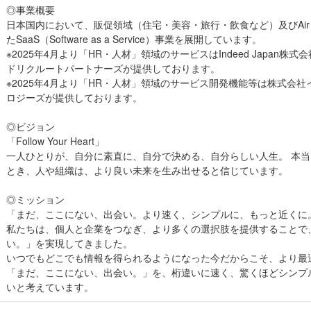
◎事業概要
日本国内において、販促領域（住宅・美容・旅行・飲食など）及びAir
たSaaS（Software as a Service）事業を展開しています。
※2025年4月より「HR・人材」領域のサービスはIndeed Japan
ドリクルートパートナーズが提供しております。
※2025年4月より「HR・人材」領域のサービス開発機能等は株式会
ロジーズが提供しております。
◎ビジョン
「Follow Your Heart」
一人ひとりが、自分に素直に、自分で決める、自分らしい人生。 本
とき、人や組織は、より良い未来を生み出せると信じています。
◎ミッション
「まだ、ここにない、出会い。より速く、シンプルに、もっと近くに
私たちは、個人と企業をつなぎ、より多くの選択肢を提供することで
い。」を実現してきました。
いつでもどこでも情報を得られるようになった今だからこそ、より最
「まだ、ここにない、出会い。」を、桁違いに速く、驚くほどシンプ
いと考えています。