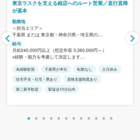
東京ラスクを支える銘店へのルート営業／直行直帰
が基本
勤務地
＜担当エリア＞
千葉県 または 東京都・神奈川県・埼玉県の
イオン・イトーヨーカドー・百貨店など
給与
月給240,000円以上（想定年収 3,360,000円～）
本社：千葉県松戸市下矢切141-1（矢切駅 徒歩1分）
※経験・能力を考慮して決定します
※直行直帰が基本
※短時間正社員はみなし残業はありません
※本社出勤は週1〜2日程度
未経験歓迎
千葉県が本社
転勤なし
土日休み
※短時間正社員からエリア限定総合職や総合職への転換も
可能です。
住宅手当・社宅・寮あり
資格支援制度あり
第二新卒歓迎
駅徒歩10分以内