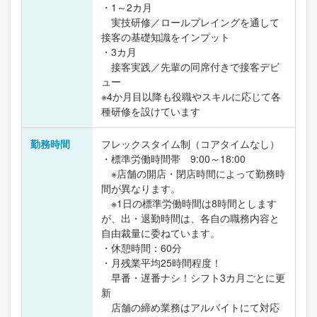
・1～2カ月
実技研修／ロールプレイングを通して
接客の基礎知識をインプット
・3カ月
接客実践／先輩の同席付きで接客デビ
ュー
※4か月目以降も役職やスキルに応じて各
種研修を設けています
勤務時間
フレックスタイム制（コアタイムなし）
・標準労働時間帯 9:00～18:00
※店舗の開店・閉店時間によって勤務時
間が異なります。
※1日の標準労働時間は8時間とします
が、出・退勤時間は、各自の職務内容と
自由裁量に委ねています。
・休憩時間：60分
・月残業平均25時間程度！
早番・遅番ナシ！シフト3カ月ごとに更
新
店舗の締め業務はアルバイトにて対応