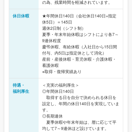
の為、残業時間を軽減されています。
休日休暇
★年間休日140日（会社休日140日+指定
休5日）＝145日
週休2日制（シフト制）
夏季・年末年始休暇はシフトにより各7～
9連休程度
慶弔休暇、有給休暇（入社日から15日間
付与、内5日は指定休として消化）
産前・産後休暇・育児休暇・介護休暇・
看護休暇
※取得・復帰実績あり
待遇・
＜充実の福利厚生＞
福利厚生
◎年間休日140日
取得する日を自分で決められる休日を
設定し、年間の休日140日を実現していま
す。
◎長期連休
夏季休暇や年末年始は、暦に応じて平
均して7～9連休ほど設けています。