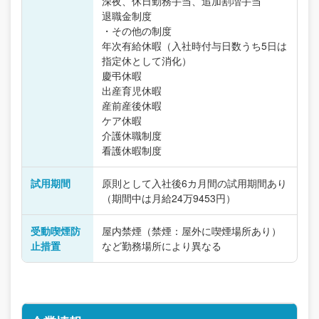
深夜、休日勤務手当、追加割増手当
退職金制度
・その他の制度
年次有給休暇（入社時付与日数うち5日は
指定休として消化）
慶弔休暇
出産育児休暇
産前産後休暇
ケア休暇
介護休職制度
看護休暇制度
試用期間
原則として入社後6カ月間の試用期間あり
（期間中は月給24万9453円）
受動喫煙防
屋内禁煙（禁煙：屋外に喫煙場所あり）
止措置
など勤務場所により異なる