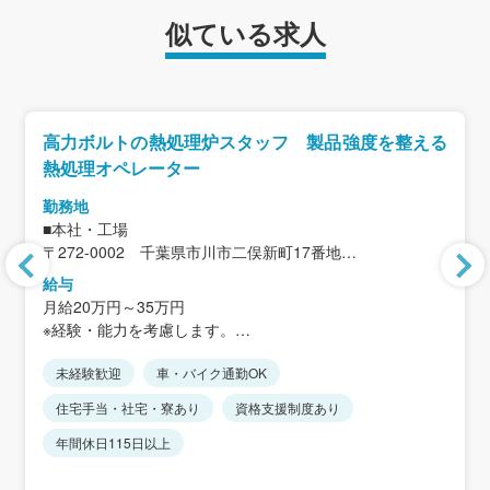
似ている求人
高力ボルトの熱処理炉スタッフ 製品強度を整える
熱処理オペレーター
勤務地
■本社・工場
〒272-0002 千葉県市川市二俣新町17番地
＜アクセス＞
給与
JR京葉線「二俣新町駅」から徒歩12分
月給20万円～35万円
※車・バイク通勤可
※経験・能力を考慮します。
※JR「西船橋駅」より無料送迎バスあり
※住宅手当、家族手当を含まない金額です。
未経験歓迎
車・バイク通勤OK
＜想定年収＞
住宅手当・社宅・寮あり
資格支援制度あり
368万5300円～420万3700円
年間休日115日以上
＜年収モデル＞
年収約368万円／正社員：高卒7年目・25歳相当