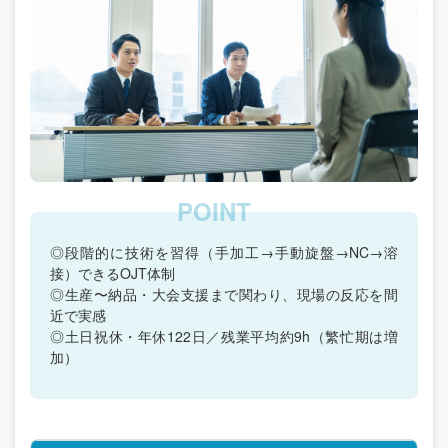
◎段階的に技術を習得（手加工→手動旋盤→NC→溶
接）できるOJT体制
◎生産〜納品・大会支援まで関わり、現場の反応を間
近で実感
◎土日祝休・年休122日／残業平均約9h（繁忙期は増
加）