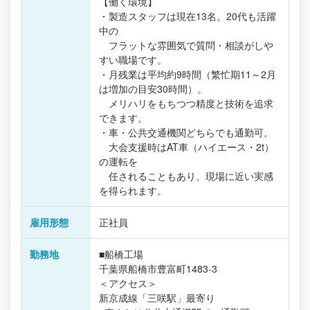
【働く環境】
・製造スタッフは現在13名。20代も活躍
中の
フラットな雰囲気で質問・相談がしや
すい職場です。
・月残業は平均約9時間（繁忙期11～2月
は増加の目安30時間）。
メリハリをもちつつ精度と技術を追求
できます。
・車・公共交通機関どちらでも通勤可。
大会支援時はAT車（ハイエース・2t）
の運転を
任されることもあり、現場に近い実感
を得られます。
雇用形態
正社員
勤務地
■船橋工場
千葉県船橋市豊富町1483-3
＜アクセス＞
新京成線「三咲駅」最寄り