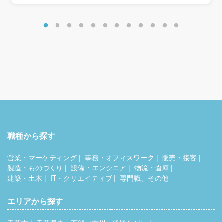
年収約394万円／正社員：高卒12年目・30歳相当
年収約420万円／正社員：高卒17年目・35歳相当
※これまでのキャリアを評価します。
＜別途手当＞
住宅手当：8,000円
家族手当：8,000円（扶養配偶者＋子1人）
時間外手当
通勤手当
職種から探す
営業・マーケティング
事務・オフィスワーク
販売・接客
製造・ものづくり
設備・エンジニア
物流・倉庫
建築・土木
IT・クリエイティブ
専門職、その他
エリアから探す