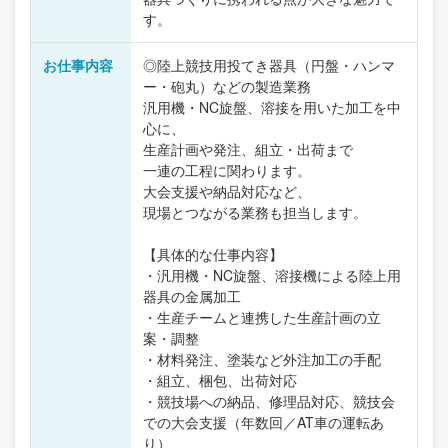
す。
お仕事内容
◎陸上競技用投てき器具（円盤・ハンマ
ー・砲丸）などの製造業務
汎用機・NC旋盤、溶接を用いた加工を中
心に、
生産計画や発注、組立・出荷まで
一連の工程に関わります。
大会支援や納品対応など、
現場とつながる業務も担当します。
【具体的な仕事内容】
・汎用機・NC旋盤、溶接機による陸上用
器具の金属加工
・生産チームと連携した生産計画の立
案・調整
・材料発注、塗装など外注加工の手配
・組立、梱包、出荷対応
・競技場への納品、修理品対応、競技会
での大会支援（年数回／AT車の運転あ
り）