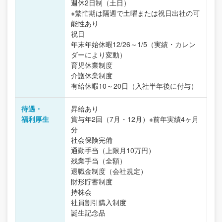
週休2日制（土日）
※繁忙期は隔週で土曜または祝日出社の可
能性あり
祝日
年末年始休暇12/26～1/5（実績・カレン
ダーにより変動）
育児休業制度
介護休業制度
有給休暇10～20日（入社半年後に付与）
待遇・
昇給あり
福利厚生
賞与年2回（7月・12月）※前年実績4ヶ月
分
社会保険完備
通勤手当（上限月10万円）
残業手当（全額）
退職金制度（会社規定）
財形貯蓄制度
持株会
社員割引購入制度
誕生記念品